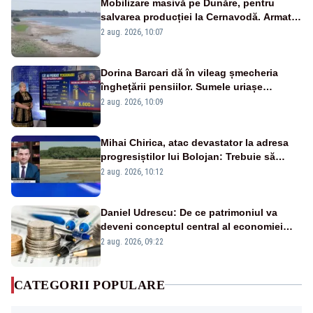
Mobilizare masivă pe Dunăre, pentru
salvarea producției la Cernavodă. Armata
va detona o stâncă și va devia apa
2 aug. 2026, 10:07
fluviului - IMAGINI AERIENE
Dorina Barcari dă în vileag șmecheria
înghețării pensiilor. Sumele uriașe
pierdute de fiecare român
2 aug. 2026, 10:09
Mihai Chirica, atac devastator la adresa
progresiștilor lui Bolojan: Trebuie să
protejăm și natura, dar nu șținem omaneii
2 aug. 2026, 10:12
în stare permanentă de alertă
Daniel Udrescu: De ce patrimoniul va
deveni conceptul central al economiei
viitoare?
2 aug. 2026, 09:22
CATEGORII POPULARE