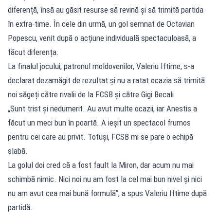
diferență, însă au găsit resurse să revină și să trimită partida
în extra-time. În cele din urmă, un gol semnat de Octavian
Popescu, venit după o acțiune individuală spectaculoasă, a
făcut diferența.
La finalul jocului, patronul moldovenilor, Valeriu Iftime, s-a
declarat dezamăgit de rezultat și nu a ratat ocazia să trimită
noi săgeți către rivalii de la FCSB și către Gigi Becali.
„Sunt trist și nedumerit. Au avut multe ocazii, iar Anestis a
făcut un meci bun în poartă. A ieșit un spectacol frumos
pentru cei care au privit. Totuși, FCSB mi se pare o echipă
slabă.
La golul doi cred că a fost fault la Miron, dar acum nu mai
schimbă nimic. Nici noi nu am fost la cel mai bun nivel și nici
nu am avut cea mai bună formulă”, a spus Valeriu Iftime după
partidă.