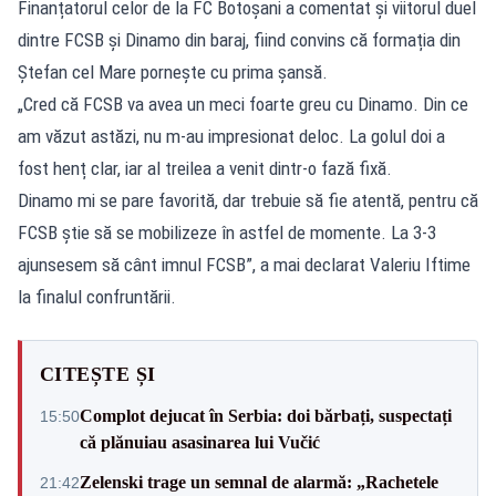
Finanțatorul celor de la FC Botoșani a comentat și viitorul duel
dintre FCSB și Dinamo din baraj, fiind convins că formația din
Ștefan cel Mare pornește cu prima șansă.
„Cred că FCSB va avea un meci foarte greu cu Dinamo. Din ce
am văzut astăzi, nu m-au impresionat deloc. La golul doi a
fost henț clar, iar al treilea a venit dintr-o fază fixă.
Dinamo mi se pare favorită, dar trebuie să fie atentă, pentru că
FCSB știe să se mobilizeze în astfel de momente. La 3-3
ajunsesem să cânt imnul FCSB”, a mai declarat Valeriu Iftime
la finalul confruntării.
CITEȘTE ȘI
Complot dejucat în Serbia: doi bărbați, suspectați
15:50
că plănuiau asasinarea lui Vučić
Zelenski trage un semnal de alarmă: „Rachetele
21:42