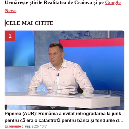
Urmărește știrile Realitatea de Craiova și pe
Google
News
CELE MAI CITITE
1
Piperea (AUR): România a evitat retrogradarea la junk
pentru că era o catastrofă pentru bănci și fondurile de
Economie
·
2 aug. 2026, 10:01
pensii