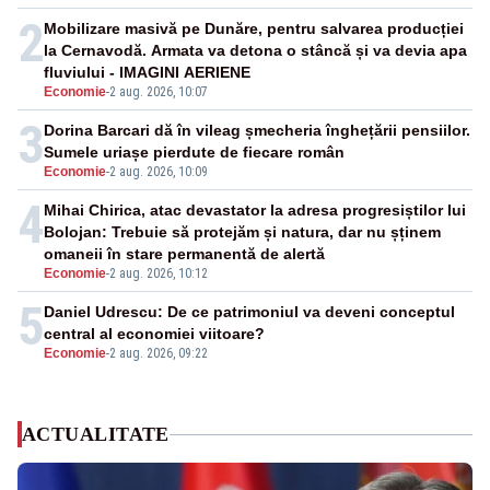
2
Mobilizare masivă pe Dunăre, pentru salvarea producției
la Cernavodă. Armata va detona o stâncă și va devia apa
fluviului - IMAGINI AERIENE
Economie
-
2 aug. 2026, 10:07
3
Dorina Barcari dă în vileag șmecheria înghețării pensiilor.
Sumele uriașe pierdute de fiecare român
Economie
-
2 aug. 2026, 10:09
4
Mihai Chirica, atac devastator la adresa progresiștilor lui
Bolojan: Trebuie să protejăm și natura, dar nu șținem
omaneii în stare permanentă de alertă
Economie
-
2 aug. 2026, 10:12
5
Daniel Udrescu: De ce patrimoniul va deveni conceptul
central al economiei viitoare?
Economie
-
2 aug. 2026, 09:22
ACTUALITATE