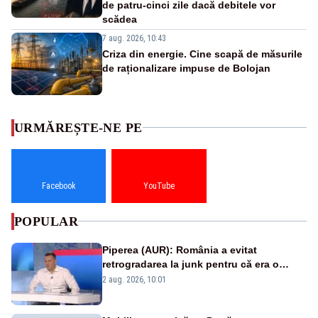
de patru-cinci zile dacă debitele vor
scădea
7 aug. 2026, 10:43
Criza din energie. Cine scapă de măsurile
de raționalizare impuse de Bolojan
URMĂREȘTE-NE PE
Facebook
YouTube
POPULAR
Piperea (AUR): România a evitat
retrogradarea la junk pentru că era o
catastrofă pentru bănci și fondurile de
2 aug. 2026, 10:01
pensii