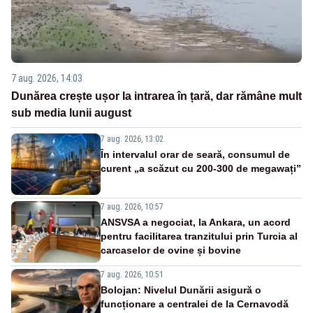
7 aug. 2026, 14:03
Dunărea crește ușor la intrarea în țară, dar rămâne mult
sub media lunii august
7 aug. 2026, 13:02
În intervalul orar de seară, consumul de
curent „a scăzut cu 200-300 de megawați”
7 aug. 2026, 10:57
ANSVSA a negociat, la Ankara, un acord
pentru facilitarea tranzitului prin Turcia al
carcaselor de ovine și bovine
7 aug. 2026, 10:51
Bolojan: Nivelul Dunării asigură o
funcționare a centralei de la Cernavodă