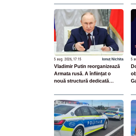
va
5 aug. 2026, 17:15
Ionuț Nichita
5 a
Vladimir Putin reorganizează
Do
Armata rusă. A înființat o
ob
nouă structură dedicată
Ga
dronelor
pr