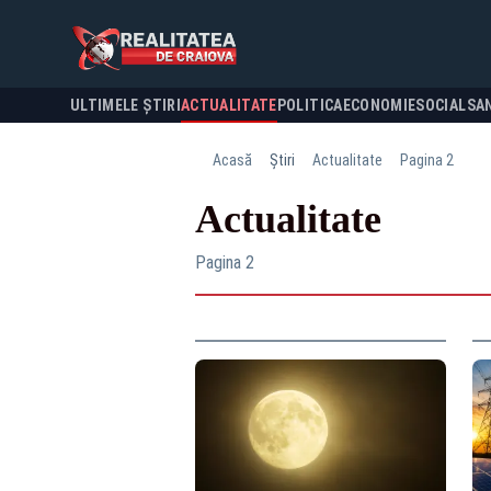
ULTIMELE ȘTIRI
ACTUALITATE
POLITICA
ECONOMIE
SOCIAL
SA
Acasă
Știri
Actualitate
Pagina 2
Actualitate
Pagina 2