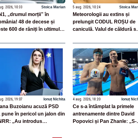
ug. 2026, 10:33
Stoica Marian
5 aug. 2026, 10:24
Stoica Mar
1, „drumul morții” în
Meteorologii au extins și
mânia! 48 de decese și
prelungit CODUL ROȘU de
ste 600 de răniți în ultimul
caniculă. Valul de căldură s
n
apropie de recorduri absolu
ug. 2026, 19:07
Ionuț Nichita
4 aug. 2026, 18:20
Ionuț Nic
iana Buzoianu acuză PSD
Ce s-a întâmplat la primele
 pune în pericol un jalon din
antrenamente dintre David
RR: „Au introdus
Popovici și Pan Zhanle: „S-
mendamente absurde”
studiat reciproc”