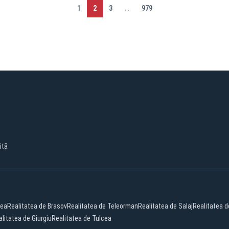
1
2
3
...
979
ită
cea
Realitatea de Brasov
Realitatea de Teleorman
Realitatea de Salaj
Realitatea d
litatea de Giurgiu
Realitatea de Tulcea