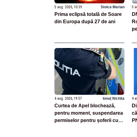
5 aug. 2026, 10:39
Stoica Marian
5 a
Prima eclipsă totală de Soare
DN
din Europa după 27 de ani
Ro
pe
a
4 aug. 2026, 19:57
Ionuț Nichita
4 a
Curtea de Apel blochează,
D
pentru moment, suspendarea
că
permiselor pentru șoferii cu
PN
amenzi neplătite
a