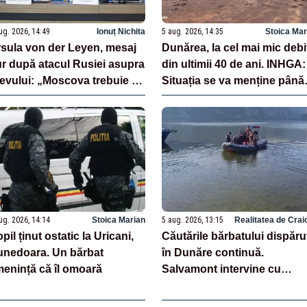
ug. 2026, 14:49
Ionuț Nichita
5 aug. 2026, 14:35
Stoica Mar
sula von der Leyen, mesaj
Dunărea, la cel mai mic debi
r după atacul Rusiei asupra
din ultimii 40 de ani. INHGA:
evului: „Moscova trebuie să
Situația se va menține până
ătească”
pe 12 august
ug. 2026, 14:14
Stoica Marian
5 aug. 2026, 13:15
Realitatea de Crai
pil ținut ostatic la Uricani,
Căutările bărbatului dispăru
nedoara. Un bărbat
în Dunăre continuă.
enință că îl omoară
Salvamont intervine cu
echipamente subacvatice d
ultimă generație