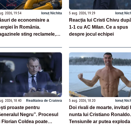
ug. 2026, 19:54
Ionuț Nichita
5 aug. 2026, 19:29
Ionuț Nic
suri de economisire a
Reacția lui Cristi Chivu dup
ergiei în România.
1-1 cu AC Milan. Ce a spus
gazinele sting reclamele,
despre jocul echipei
r autoritățile reduc
onsumul
ug. 2026, 18:40
Realitatea de Craiova
5 aug. 2026, 18:20
Ionuț Nic
ști proaste pentru
Doi rivali de moarte, invitați 
eneralul Negru”. Procesul
nunta lui Cristiano Ronaldo.
i Florian Coldea poate
Tensiunile ar putea exploda
cepe. Curtea de Apel