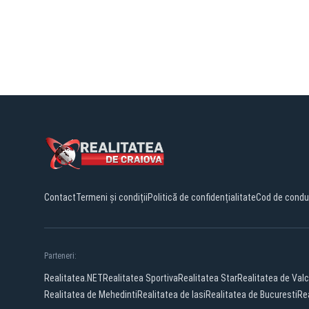
Contact
Termeni și condiții
Politică de confidențialitate
Cod de condu
Parteneri:
Realitatea.NET
Realitatea Sportiva
Realitatea Star
Realitatea de Val
Realitatea de Mehedinti
Realitatea de Iasi
Realitatea de Bucuresti
Rea