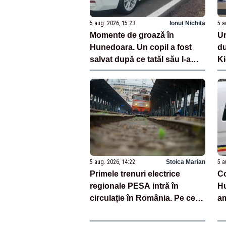
5 aug. 2026, 15:23
Ionuț Nichita
5 a
Momente de groază în
Ur
Hunedoara. Un copil a fost
du
salvat după ce tatăl său l-a
Ki
amenințat cu un cutter
pl
5 aug. 2026, 14:22
Stoica Marian
5 a
Primele trenuri electrice
Co
regionale PESA intră în
Hu
circulație în România. Pe ce
am
rute vor circula