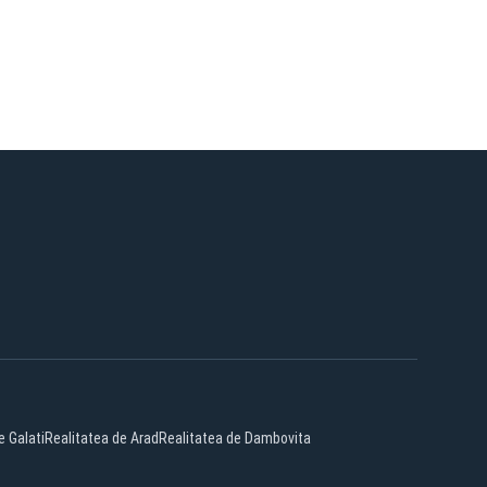
e Galati
Realitatea de Arad
Realitatea de Dambovita