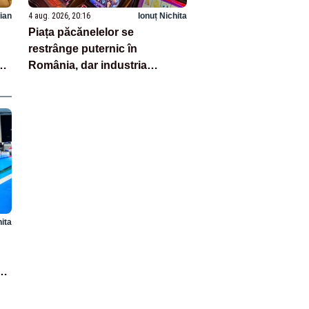
ian
4 aug. 2026, 20:16
Ionuț Nichita
Piața păcănelelor se
restrânge puternic în
e
România, dar industria
te
generează în continuare
miliarde
hita
au