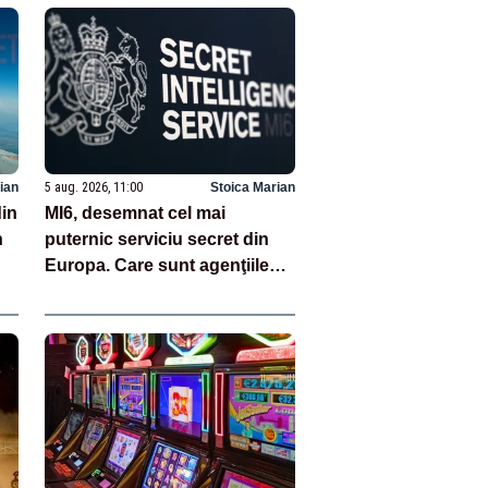
ian
5 aug. 2026, 11:00
Stoica Marian
din
MI6, desemnat cel mai
n
puternic serviciu secret din
Europa. Care sunt agenţiile
din Top 5