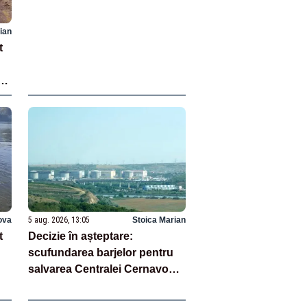
ian
t
ova
5 aug. 2026, 13:05
Stoica Marian
t
Decizie în așteptare:
scufundarea barjelor pentru
salvarea Centralei Cernavodă
e
ar putea fi amânată – SURSE