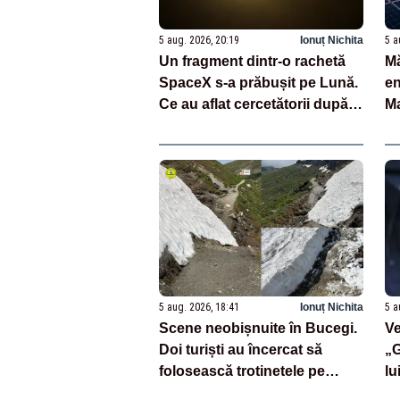
5 aug. 2026, 20:19
Ionuț Nichita
5 a
Un fragment dintr-o rachetă
Mă
SpaceX s-a prăbușit pe Lună.
en
Ce au aflat cercetătorii după
Ma
impact
ia
c
5 aug. 2026, 18:41
Ionuț Nichita
5 a
Scene neobișnuite în Bucegi.
Ve
Doi turiști au încercat să
„G
folosească trotinetele pe
lu
traseul montan
în