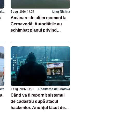
hita
5 aug. 2026, 19:05
Ionuț Nichita
ă
Amânare de ultim moment la
Cernavodă. Autoritățile au
schimbat planul privind
scufundarea barjelor
hita
5 aug. 2026, 18:01
Realitatea de Craiova
la
Când va fi repornit sistemul
de cadastru după atacul
hackerilor. Anunțul făcut de
autorități