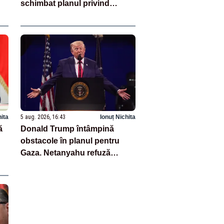
schimbat planul privind
scufundarea barjelor
hita
5 aug. 2026, 16:43
Ionuț Nichita
ă
Donald Trump întâmpină
obstacole în planul pentru
Gaza. Netanyahu refuză
proiectul de pace