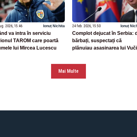
ug. 2026, 15:46
Ionuț Nichita
24 feb. 2026, 15:50
Ionuț Nic
nd va intra în serviciu
Complot dejucat în Serbia: 
ionul TAROM care poartă
bărbați, suspectați că
mele lui Mircea Lucescu
plănuiau asasinarea lui Vuč
Mai Multe