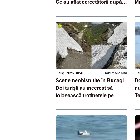
Ce au aflat cercetătorii după
Ma
impact
ia
c
5 aug. 2026, 18:41
Ionuț Nichita
5 a
Scene neobișnuite în Bucegi.
Do
Doi turiști au încercat să
nu
folosească trotinetele pe
Te
traseul montan