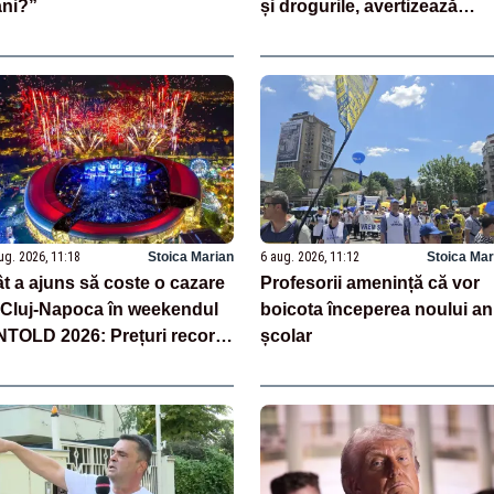
ni?”
și drogurile, avertizează
CNAIR
ug. 2026, 11:18
Stoica Marian
6 aug. 2026, 11:12
Stoica Mar
t a ajuns să coste o cazare
Profesorii amenință că vor
 Cluj-Napoca în weekendul
boicota începerea noului an
TOLD 2026: Prețuri record
școlar
 noapte