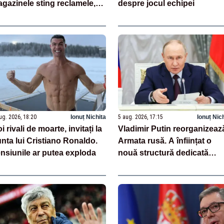
gazinele sting reclamele,
despre jocul echipei
r autoritățile reduc
onsumul
ug. 2026, 18:20
Ionuț Nichita
5 aug. 2026, 17:15
Ionuț Nic
i rivali de moarte, invitați la
Vladimir Putin reorganizeaz
nta lui Cristiano Ronaldo.
Armata rusă. A înființat o
nsiunile ar putea exploda
nouă structură dedicată
dronelor