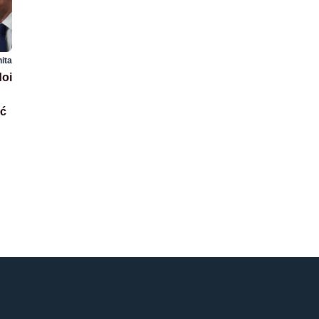
hita
doi
ić