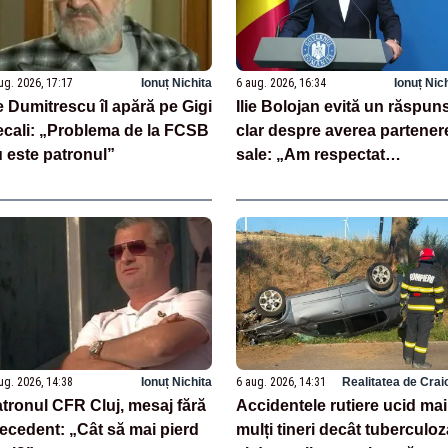
ug. 2026, 17:17
Ionuț Nichita
6 aug. 2026, 16:34
Ionuț Nic
ie Dumitrescu îl apără pe Gigi
Ilie Bolojan evită un răspun
cali: „Problema de la FCSB
clar despre averea partener
 este patronul”
sale: „Am respectat
întotdeauna legea”
ug. 2026, 14:38
Ionuț Nichita
6 aug. 2026, 14:31
Realitatea de Crai
tronul CFR Cluj, mesaj fără
Accidentele rutiere ucid mai
ecedent: „Cât să mai pierd
mulți tineri decât tuberculoz