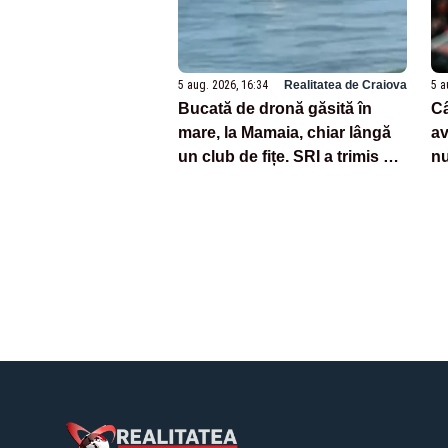
5 aug. 2026, 16:34
Realitatea de Craiova
5 a
Bucată de dronă găsită în
Câ
mare, la Mamaia, chiar lângă
av
un club de fițe. SRI a trimis de
nu
urgență un echipaj