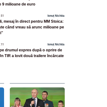
 9 milioane de euro
8:51
Ionuț Nichita
i, mesaj în direct pentru MM Stoica:
te când vreau să arunc milioane pe
i”
8:11
Ionuț Nichita
pe drumul expres după o oprire de
n TIR a lovit două trailere încărcate