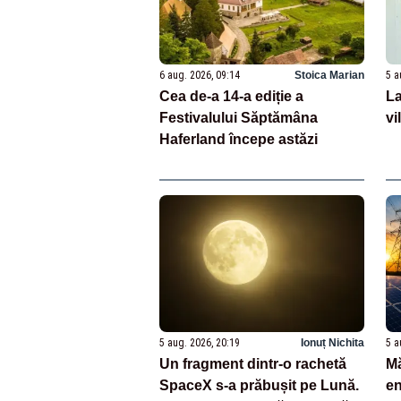
6 aug. 2026, 09:14
Stoica Marian
5 a
Cea de-a 14-a ediție a
La
Festivalului Săptămâna
vi
Haferland începe astăzi
5 aug. 2026, 20:19
Ionuț Nichita
5 a
Un fragment dintr-o rachetă
Mă
SpaceX s-a prăbușit pe Lună.
en