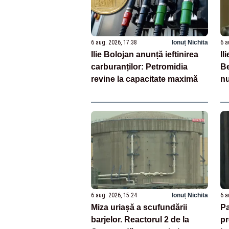
6 aug. 2026, 17:38
Ionuț Nichita
6 a
Ilie Bolojan anunță ieftinirea
Il
carburanților: Petromidia
Be
revine la capacitate maximă
nu
6 aug. 2026, 15:24
Ionuț Nichita
6 a
Miza uriașă a scufundării
Pa
barjelor. Reactorul 2 de la
pr