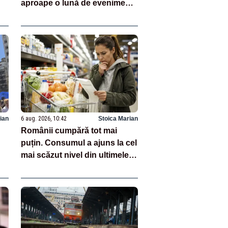
aproape o lună de evenimente
gratuite pentru public
ian
6 aug. 2026, 10:42
Stoica Marian
Românii cumpără tot mai
puțin. Consumul a ajuns la cel
mai scăzut nivel din ultimele
11 luni: datele INS