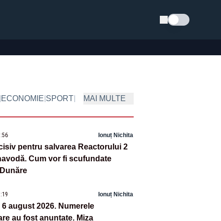
Schimba tema
|
|
|
ECONOMIE
SPORT
MAI MULTE
9:56
Ionuț Nichita
cisiv pentru salvarea Reactorului 2
navodă. Cum vor fi scufundate
n Dunăre
9:19
Ionuț Nichita
, 6 august 2026. Numerele
are au fost anunțate. Miza