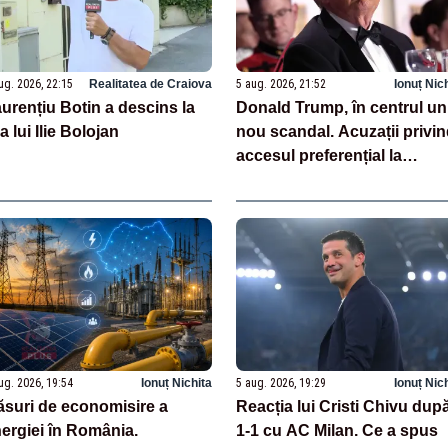
ug. 2026, 22:15
Realitatea de Craiova
5 aug. 2026, 21:52
Ionuț Nic
urențiu Botin a descins la
Donald Trump, în centrul un
la lui Ilie Bolojan
nou scandal. Acuzații privi
accesul preferențial la
postările sale
ug. 2026, 19:54
Ionuț Nichita
5 aug. 2026, 19:29
Ionuț Nic
suri de economisire a
Reacția lui Cristi Chivu dup
ergiei în România.
1-1 cu AC Milan. Ce a spus