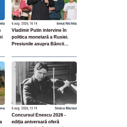
hita
6 aug. 2026, 16:14
Ionuț Nichita
s
Vladimir Putin intervine în
ei
politica monetară a Rusiei.
Presiunile asupra Băncii
Centrale se intensifică
ova
6 aug. 2026, 13:19
Stoica Marian
Concursul Enescu 2026 -
a
ediția aniversară oferă