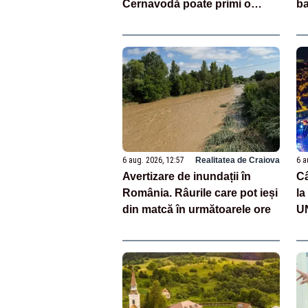
Cernavodă poate primi o
ba
nouă „gură de oxigen”
6 aug. 2026, 12:57
Realitatea de Craiova
6 a
Avertizare de inundații în
Câ
România. Râurile care pot ieși
la
din matcă în următoarele ore
UN
pe