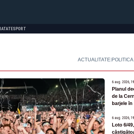
NATATE
SPORT
|
ACTUALITATE
POLITICA
6 aug. 2026, 1
Planul de
de la Cer
barjele î
6 aug. 2026, 1
Loto 6/49
câștigăto