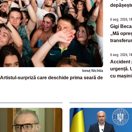
depășește
6 aug. 2026, 1
Gigi Becal
„Mă opreș
transferur
6 aug. 2026, 1
Accident 
urgență. U
Ionuț Nichita
cu mașini
Artistul-surpriză care deschide prima seară de