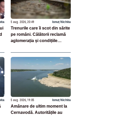
hita
5 aug. 2026, 20:49
Ionuț Nichita
ui
Trenurile care îi scot din sărite
nd
pe români. Călătorii reclamă
aglomerația și condițiile
insuportabile
hita
5 aug. 2026, 19:05
Ionuț Nichita
ă
Amânare de ultim moment la
Cernavodă. Autoritățile au