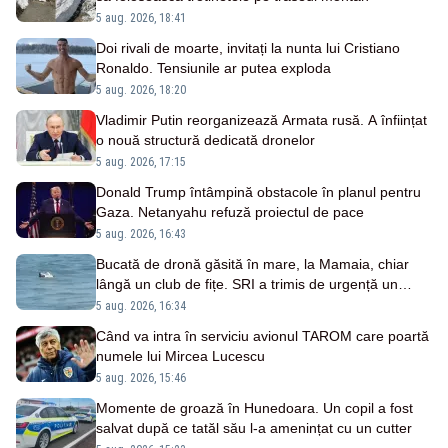
5 aug. 2026, 18:41
Doi rivali de moarte, invitați la nunta lui Cristiano
Ronaldo. Tensiunile ar putea exploda
5 aug. 2026, 18:20
Vladimir Putin reorganizează Armata rusă. A înființat
o nouă structură dedicată dronelor
5 aug. 2026, 17:15
Donald Trump întâmpină obstacole în planul pentru
Gaza. Netanyahu refuză proiectul de pace
5 aug. 2026, 16:43
Bucată de dronă găsită în mare, la Mamaia, chiar
lângă un club de fițe. SRI a trimis de urgență un
echipaj
5 aug. 2026, 16:34
Când va intra în serviciu avionul TAROM care poartă
numele lui Mircea Lucescu
5 aug. 2026, 15:46
Momente de groază în Hunedoara. Un copil a fost
salvat după ce tatăl său l-a amenințat cu un cutter