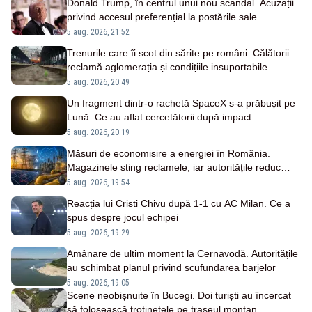
Donald Trump, în centrul unui nou scandal. Acuzații
privind accesul preferențial la postările sale
5 aug. 2026, 21:52
Trenurile care îi scot din sărite pe români. Călătorii
reclamă aglomerația și condițiile insuportabile
5 aug. 2026, 20:49
Un fragment dintr-o rachetă SpaceX s-a prăbușit pe
Lună. Ce au aflat cercetătorii după impact
5 aug. 2026, 20:19
Măsuri de economisire a energiei în România.
Magazinele sting reclamele, iar autoritățile reduc
consumul
5 aug. 2026, 19:54
Reacția lui Cristi Chivu după 1-1 cu AC Milan. Ce a
spus despre jocul echipei
5 aug. 2026, 19:29
Amânare de ultim moment la Cernavodă. Autoritățile
au schimbat planul privind scufundarea barjelor
5 aug. 2026, 19:05
Scene neobișnuite în Bucegi. Doi turiști au încercat
să folosească trotinetele pe traseul montan