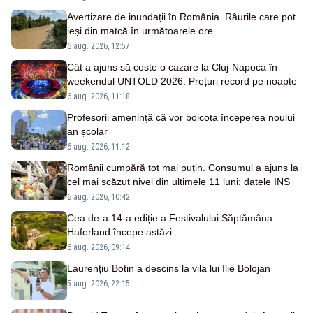
Avertizare de inundații în România. Râurile care pot
ieși din matcă în următoarele ore
6 aug. 2026, 12:57
Cât a ajuns să coste o cazare la Cluj-Napoca în
weekendul UNTOLD 2026: Prețuri record pe noapte
6 aug. 2026, 11:18
Profesorii amenință că vor boicota începerea noului
an școlar
6 aug. 2026, 11:12
Românii cumpără tot mai puțin. Consumul a ajuns la
cel mai scăzut nivel din ultimele 11 luni: datele INS
6 aug. 2026, 10:42
Cea de-a 14-a ediție a Festivalului Săptămâna
Haferland începe astăzi
6 aug. 2026, 09:14
Laurențiu Botin a descins la vila lui Ilie Bolojan
5 aug. 2026, 22:15