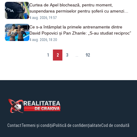
Curtea de Apel blochează, pentru moment,
suspendarea permiselor pentru șoferii cu amenzi
neplătite
4 aug. 2026, 19:57
Ce s-a întâmplat la primele antrenamente dintre
David Popovici și Pan Zhanle: „S-au studiat reciproc”
4 aug. 2026, 18:20
1
2
3
...
92
Contact
Termeni și condiții
Politică de confidențialitate
Cod de conduită