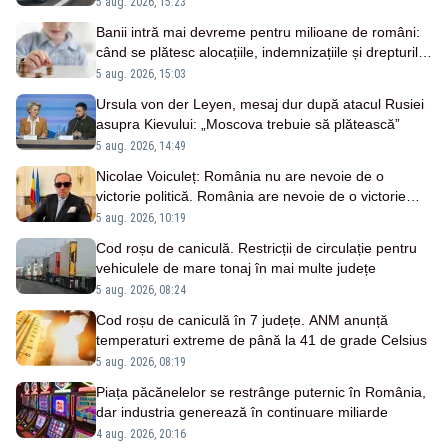
5 aug. 2026, 15:23
Banii intră mai devreme pentru milioane de români:
când se plătesc alocațiile, indemnizațiile și drepturile
persoanelor cu dizabilități
5 aug. 2026, 15:03
Ursula von der Leyen, mesaj dur după atacul Rusiei
asupra Kievului: „Moscova trebuie să plătească”
5 aug. 2026, 14:49
Nicolae Voiculeț: România nu are nevoie de o
victorie politică. România are nevoie de o victorie
națională
5 aug. 2026, 10:19
Cod roșu de caniculă. Restricții de circulație pentru
vehiculele de mare tonaj în mai multe județe
5 aug. 2026, 08:24
Cod roșu de caniculă în 7 județe. ANM anunță
temperaturi extreme de până la 41 de grade Celsius
5 aug. 2026, 08:19
Piața păcănelelor se restrânge puternic în România,
dar industria generează în continuare miliarde
4 aug. 2026, 20:16