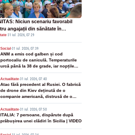
ITAS: Niciun scenariu favorabil
ru angajații din sănătate în
tate
·
31 iul. 2026, 07:29
ectul Legii salarizării
2
Social
-
31 iul. 2026, 07:39
ANM a emis cod galben și cod
portocaliu de caniculă. Temperaturile
urcă până la 38 de grade, iar nopțile
devin tropicale
3
Actualitate
-
31 iul. 2026, 07:40
Atac fără precedent al Rusiei. O fabrică
de drone din Kiev deținută de o
companie americană, distrusă de o
rachetă rusească
4
Actualitate
-
31 iul. 2026, 07:50
ITALIA: 7 persoane, dispărute după
prăbușirea unei clădiri în Sicilia | VIDEO
Social
-
31 iul. 2026, 07:24