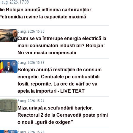
6 aug. 2026, 17:38
Ilie Bolojan anunță ieftinirea carburanților:
Petromidia revine la capacitate maximă
6 aug. 2026, 15:36
Cum se va întrerupe energia electrică la
marii consumatori industriali? Bolojan:
Nu vor exista compensații
6 aug. 2026, 15:33
Bolojan anunță restricțiile de consum
energetic. Centralele pe combustibili
fosili, repornite. La ore de vârf se va
apela la importuri - LIVE TEXT
6 aug. 2026, 15:24
Miza uriașă a scufundării barjelor.
Reactorul 2 de la Cernavodă poate primi
o nouă „gură de oxigen”
6 aug. 2026, 15:23