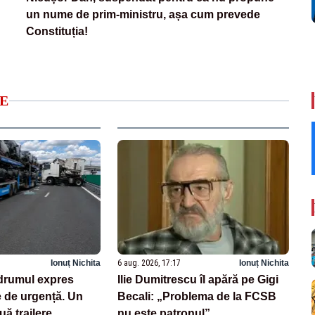
un nume de prim-ministru, așa cum prevede
Constituția!
E
Ionuț Nichita
6 aug. 2026, 17:17
Ionuț Nichita
drumul expres
Ilie Dumitrescu îl apără pe Gigi
e de urgență. Un
Becali: „Problema de la FCSB
uă trailere
nu este patronul”