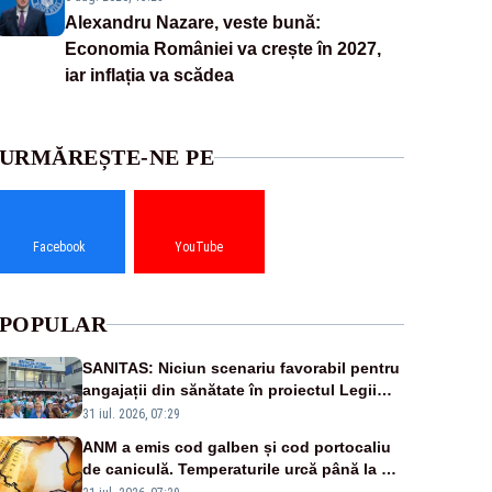
Alexandru Nazare, veste bună:
Economia României va crește în 2027,
iar inflația va scădea
URMĂREȘTE-NE PE
Facebook
YouTube
POPULAR
SANITAS: Niciun scenariu favorabil pentru
angajații din sănătate în proiectul Legii
salarizării
31 iul. 2026, 07:29
ANM a emis cod galben și cod portocaliu
de caniculă. Temperaturile urcă până la 38
de grade, iar nopțile devin tropicale