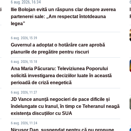
6 aug. 2026, 16:34
i
Ilie Bolojan evită un răspuns clar despre averea
partenerei sale: „Am respectat întotdeauna
legea”
6 aug. 2026, 15:39
Guvernul a adoptat o hotărâre care aprobă
planurile de pregătire pentru riscuri
6 aug. 2026, 15:18
Ana Maria Păcuraru: Televiziunea Poporului
solicită investigarea deciziilor luate în această
perioadă de criză enegetică
6 aug. 2026, 11:27
JD Vance anunță negocieri de pace dificile și
îndelungate cu Iranul, în timp ce Teheranul neagă
existența discuțiilor cu SUA
6 aug. 2026, 11:24
Nicușor Dan, suspendat pentru că nu propune