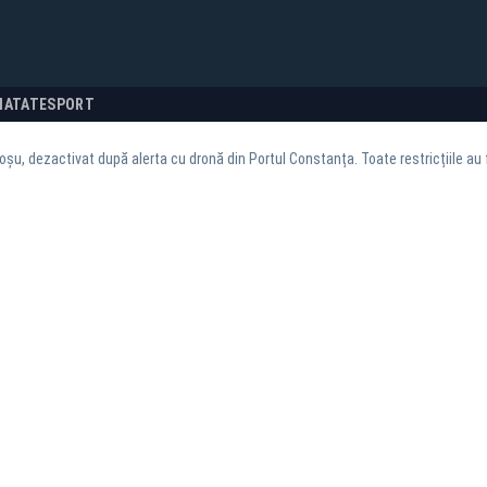
NATATE
SPORT
oșu, dezactivat după alerta cu dronă din Portul Constanța. Toate restricțiile au 