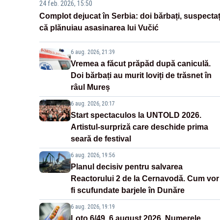
24 feb. 2026, 15:50
Complot dejucat în Serbia: doi bărbați, suspectaț
că plănuiau asasinarea lui Vučić
6 aug. 2026, 21:39
Vremea a făcut prăpăd după caniculă.
Doi bărbați au murit loviți de trăsnet în
râul Mureș
6 aug. 2026, 20:17
Start spectaculos la UNTOLD 2026.
Artistul-surpriză care deschide prima
seară de festival
6 aug. 2026, 19:56
Planul decisiv pentru salvarea
Reactorului 2 de la Cernavodă. Cum vor
fi scufundate barjele în Dunăre
6 aug. 2026, 19:19
Loto 6/49, 6 august 2026. Numerele