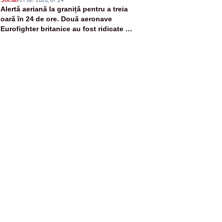
5
Alertă aeriană la graniță pentru a treia
oară în 24 de ore. Două aeronave
Eurofighter britanice au fost ridicate de
la sol