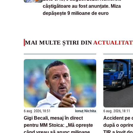
câștigătoare au fost anunțate. Miza
depășește 9 milioane de euro
MAI MULTE ȘTIRI DIN
ACTUALITAT
6 aug. 2026, 18:51
Ionuț Nichita
6 aug. 2026, 18:11
Gigi Becali, mesaj în direct
Accident pe 
pentru MM Stoica: „Mă oprește
după o oprir
când vreau să arunc milioane
TIR a lovit do