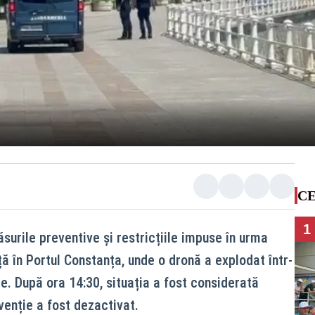
CE
1
ăsurile preventive și restricțiile impuse în urma
ță în Portul Constanța, unde o dronă a explodat într-
re. După ora 14:30, situația a fost considerată
rvenție a fost dezactivat.