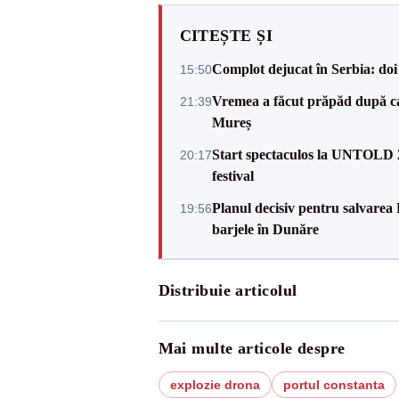
CITEȘTE ȘI
Complot dejucat în Serbia: doi 
15:50
Vremea a făcut prăpăd după cani
21:39
Mureș
Start spectaculos la UNTOLD 20
20:17
festival
Planul decisiv pentru salvarea
19:56
barjele în Dunăre
Distribuie articolul
Mai multe articole despre
explozie drona
portul constanta