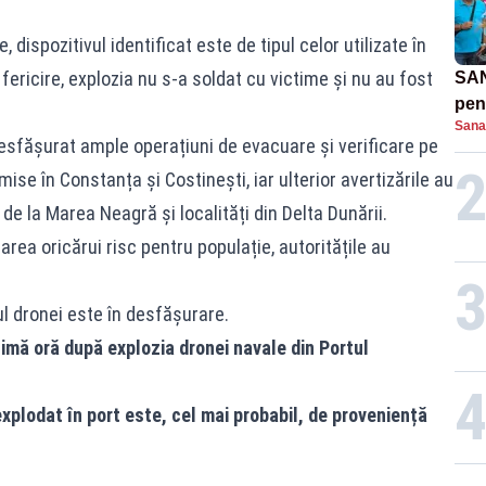
, dispozitivul identificat este de tipul celor utilizate în
 fericire, explozia nu s-a soldat cu victime și nu au fost
SAN
pent
Sana
proi
 desfășurat ample operațiuni de evacuare și verificare pe
smise în
Constanța
și Costinești, iar ulterior avertizările au
de la Marea Neagră și localități din Delta Dunării.
narea oricărui risc pentru populație, autoritățile au
l dronei este în desfășurare.
imă oră după explozia dronei navale din Portul
xplodat în port este, cel mai probabil, de proveniență