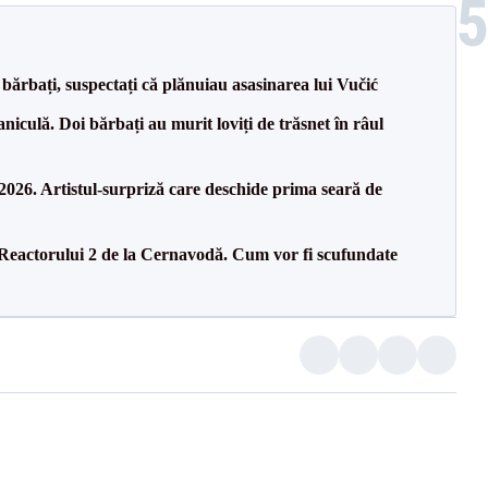
bărbați, suspectați că plănuiau asasinarea lui Vučić
culă. Doi bărbați au murit loviți de trăsnet în râul
26. Artistul-surpriză care deschide prima seară de
 Reactorului 2 de la Cernavodă. Cum vor fi scufundate