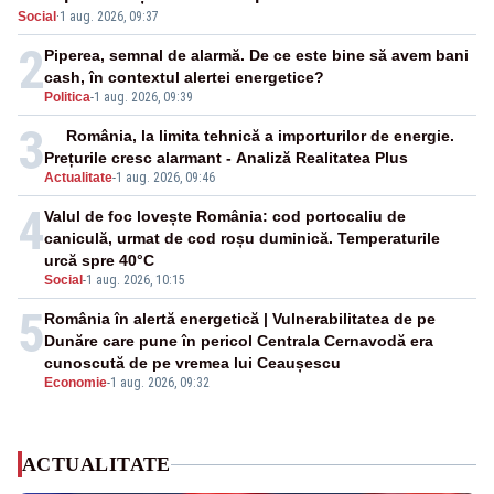
Social
·
1 aug. 2026, 09:37
2
Piperea, semnal de alarmă. De ce este bine să avem bani
cash, în contextul alertei energetice?
Politica
-
1 aug. 2026, 09:39
3
România, la limita tehnică a importurilor de energie.
Prețurile cresc alarmant - Analiză Realitatea Plus
Actualitate
-
1 aug. 2026, 09:46
4
Valul de foc lovește România: cod portocaliu de
caniculă, urmat de cod roșu duminică. Temperaturile
urcă spre 40°C
Social
-
1 aug. 2026, 10:15
5
România în alertă energetică | Vulnerabilitatea de pe
Dunăre care pune în pericol Centrala Cernavodă era
cunoscută de pe vremea lui Ceaușescu
Economie
-
1 aug. 2026, 09:32
ACTUALITATE