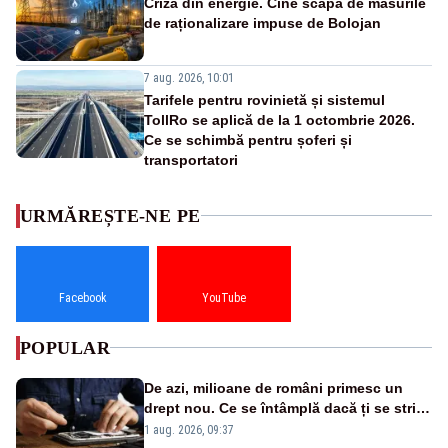
Criza din energie. Cine scapă de măsurile
de raționalizare impuse de Bolojan
7 aug. 2026, 10:01
Tarifele pentru rovinietă și sistemul
TollRo se aplică de la 1 octombrie 2026.
Ce se schimbă pentru șoferi și
transportatori
URMĂREȘTE-NE PE
Facebook
YouTube
POPULAR
De azi, milioane de români primesc un
drept nou. Ce se întâmplă dacă ți se strică
un produs
1 aug. 2026, 09:37