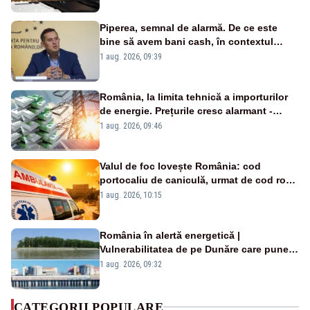
Piperea, semnal de alarmă. De ce este
bine să avem bani cash, în contextul
alertei energetice?
1 aug. 2026, 09:39
România, la limita tehnică a importurilor
de energie. Prețurile cresc alarmant -
Analiză Realitatea Plus
1 aug. 2026, 09:46
Valul de foc lovește România: cod
portocaliu de caniculă, urmat de cod roșu
duminică. Temperaturile urcă spre 40°C
1 aug. 2026, 10:15
România în alertă energetică |
Vulnerabilitatea de pe Dunăre care pune
în pericol Centrala Cernavodă era
1 aug. 2026, 09:32
cunoscută de pe vremea lui Ceaușescu
CATEGORII POPULARE