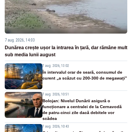
7 aug. 2026, 14:03
Dunărea crește ușor la intrarea în țară, dar rămâne mult
sub media lunii august
7 aug. 2026, 13:02
În intervalul orar de seară, consumul de
curent „a scăzut cu 200-300 de megawați”
7 aug. 2026, 10:51
Bolojan: Nivelul Dunării asigură o
funcționare a centralei de la Cernavodă
de patru-cinci zile dacă debitele vor
scădea
7 aug. 2026, 10:43