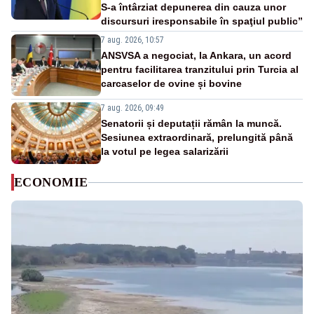
S-a întârziat depunerea din cauza unor
discursuri iresponsabile în spaţiul public”
7 aug. 2026, 10:57
ANSVSA a negociat, la Ankara, un acord
pentru facilitarea tranzitului prin Turcia al
carcaselor de ovine și bovine
7 aug. 2026, 09:49
Senatorii și deputații rămân la muncă.
Sesiunea extraordinară, prelungită până
la votul pe legea salarizării
ECONOMIE