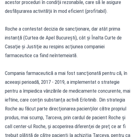
acestor proceduri în condiţii rezonabile, care să le asigure
desfăşurarea activităţii în mod eficient (profitabil).
Roche a contestat decizia de sancţionare, dar atât prima
instanţă (Curtea de Apel Bucureşti), cât şi Înalta Curte de
Casaţie şi Justiţie au respins acţiunea companiei
farmaceutice ca fiind neîntemeiată.
Compania farmaceutică a mai fost sancţionată pentru că, în
aceeaşi perioadă, 2017 - 2019, a implementat o strategie
pentru a împiedica vânzările de medicamente concurente, mai
ieftine, care conţin substanţa activă Erlotinib. Din strategia
Roche au făcut parte direcţionarea pacienţilor către propriul
produs, mai scump, Tarceva, prin cardul de pacient Roche şi
call center-ul Roche, şi acoperirea diferenţei de preţ ce ar fi
trebuit plătită de către pacienţi la achiziţia Tarceva, pentru ca