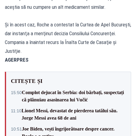
aceştia să nu cumpere un alt medicament similar.
Şi în acest caz, Roche a contestat la Curtea de Apel Bucureşti,
dar instanţa a menţinut decizia Consiliului Concurenţei.
Compania a înaintat recurs la Înalta Curte de Casaţie şi
Justiţie.
AGERPRES
CITEȘTE ȘI
Complot dejucat în Serbia: doi bărbați, suspectați
15:50
că plănuiau asasinarea lui Vučić
Lionel Messi, devastat de pierderea tatălui său.
11:10
Jorge Messi avea 68 de ani
Joe Biden, vești îngrijorătoare despre cancer.
10:51