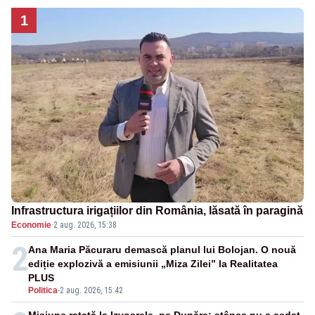
1
Infrastructura irigațiilor din România, lăsată în paragină
Economie
·
2 aug. 2026, 15:38
2
Ana Maria Păcuraru demască planul lui Bolojan. O nouă
ediție explozivă a emisiunii „Miza Zilei” la Realitatea
PLUS
Politica
-
2 aug. 2026, 15:42