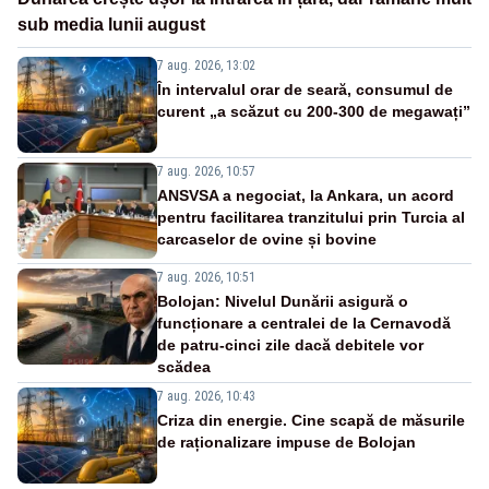
sub media lunii august
7 aug. 2026, 13:02
În intervalul orar de seară, consumul de
curent „a scăzut cu 200-300 de megawați”
7 aug. 2026, 10:57
ANSVSA a negociat, la Ankara, un acord
pentru facilitarea tranzitului prin Turcia al
carcaselor de ovine și bovine
7 aug. 2026, 10:51
Bolojan: Nivelul Dunării asigură o
funcționare a centralei de la Cernavodă
de patru-cinci zile dacă debitele vor
scădea
7 aug. 2026, 10:43
Criza din energie. Cine scapă de măsurile
de raționalizare impuse de Bolojan