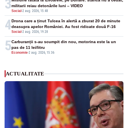
3
Misiune ratată la Izvoarele, pe Dunăre: stânca nu a cedat,
militarii reiau detonările luni – VIDEO
Social
-
2 aug. 2026, 15:48
4
Drona care a ținut Tulcea în alertă a zburat 20 de minute
deasupra apelor României. Au fost ridicate două F-16
Social
-
2 aug. 2026, 19:28
5
Carburanții s-au scumpit din nou, motorina este la un
pas de 11 lei/litru
Economie
-
2 aug. 2026, 15:36
ACTUALITATE