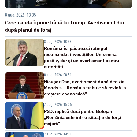
8 aug. 2026, 13:35
Groenlanda îi pune frână lui Trump. Avertisment dur
după planul de foraj
8 aug. 2026, 10:38
România își păstrează ratingul
recomandat investițiilor. Un semnal
pozitiv, dar și un avertisment pentru
autorități
8 aug. 2026, 08:51
Nicușor Dan, avertisment după decizia
Moody’s: „România trebuie să revină la
creștere economică”
7 aug. 2026, 15:26
PSD, replică dură pentru Bolojan:
„România este într-o situație de forță
majoră”
7 aug. 2026, 14:51