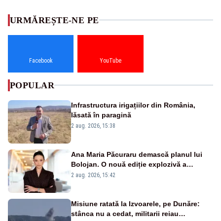
URMĂREȘTE-NE PE
Facebook
YouTube
POPULAR
Infrastructura irigațiilor din România,
lăsată în paragină
2 aug. 2026, 15:38
Ana Maria Păcuraru demască planul lui
Bolojan. O nouă ediție explozivă a
emisiunii „Miza Zilei” la Realitatea PLUS
2 aug. 2026, 15:42
Misiune ratată la Izvoarele, pe Dunăre:
stânca nu a cedat, militarii reiau