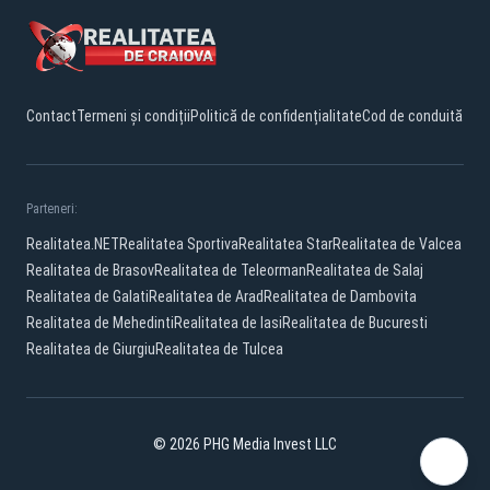
Contact
Termeni și condiții
Politică de confidențialitate
Cod de conduită
Parteneri:
Realitatea.NET
Realitatea Sportiva
Realitatea Star
Realitatea de Valcea
Realitatea de Brasov
Realitatea de Teleorman
Realitatea de Salaj
Realitatea de Galati
Realitatea de Arad
Realitatea de Dambovita
Realitatea de Mehedinti
Realitatea de Iasi
Realitatea de Bucuresti
Realitatea de Giurgiu
Realitatea de Tulcea
© 2026 PHG Media Invest LLC
Facebook
YouTube