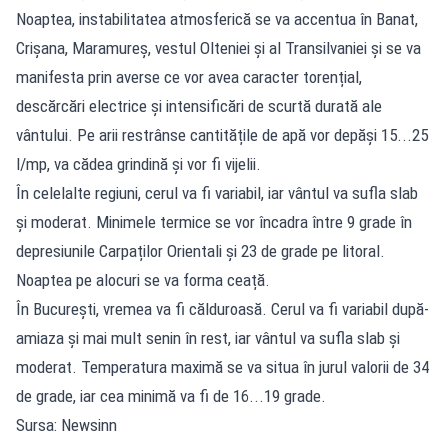
Noaptea, instabilitatea atmosferică se va accentua în Banat,
Crișana, Maramureș, vestul Olteniei și al Transilvaniei și se va
manifesta prin averse ce vor avea caracter torențial,
descărcări electrice și intensificări de scurtă durată ale
vântului. Pe arii restrânse cantitățile de apă vor depăși 15...25
l/mp, va cădea grindină și vor fi vijelii.
În celelalte regiuni, cerul va fi variabil, iar vântul va sufla slab
și moderat. Minimele termice se vor încadra între 9 grade în
depresiunile Carpaților Orientali și 23 de grade pe litoral.
Noaptea pe alocuri se va forma ceață.
În București, vremea va fi călduroasă. Cerul va fi variabil după-
amiaza și mai mult senin în rest, iar vântul va sufla slab și
moderat. Temperatura maximă se va situa în jurul valorii de 34
de grade, iar cea minimă va fi de 16...19 grade.
Sursa: Newsinn