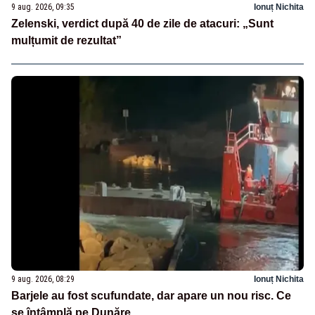
9 aug. 2026, 09:35
Ionuț Nichita
Zelenski, verdict după 40 de zile de atacuri: „Sunt
mulțumit de rezultat”
9 aug. 2026, 08:29
Ionuț Nichita
Barjele au fost scufundate, dar apare un nou risc. Ce
se întâmplă pe Dunăre