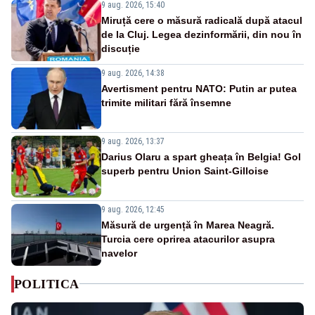
9 aug. 2026, 15:40
Miruță cere o măsură radicală după atacul
de la Cluj. Legea dezinformării, din nou în
discuție
9 aug. 2026, 14:38
Avertisment pentru NATO: Putin ar putea
trimite militari fără însemne
9 aug. 2026, 13:37
Darius Olaru a spart gheața în Belgia! Gol
superb pentru Union Saint-Gilloise
9 aug. 2026, 12:45
Măsură de urgență în Marea Neagră.
Turcia cere oprirea atacurilor asupra
navelor
POLITICA