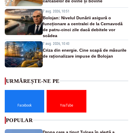
carcaselor de ovine și bovine
7 aug. 2026, 10:51
Bolojan: Nivelul Dunării asigură o
funcționare a centralei de la Cernavodă
de patru-cinci zile dacă debitele vor
scădea
7 aug. 2026, 10:43
Criza din energie. Cine scapă de măsurile
de raționalizare impuse de Bolojan
URMĂREȘTE-NE PE
Facebook
YouTube
POPULAR
Drona care a ținut Tulcea în alertă a