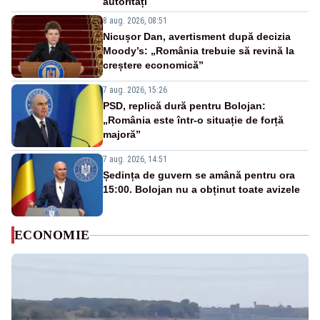
autorități
8 aug. 2026, 08:51
Nicușor Dan, avertisment după decizia
Moody’s: „România trebuie să revină la
creștere economică”
7 aug. 2026, 15:26
PSD, replică dură pentru Bolojan:
„România este într-o situație de forță
majoră”
7 aug. 2026, 14:51
Ședința de guvern se amână pentru ora
15:00. Bolojan nu a obținut toate avizele
ECONOMIE