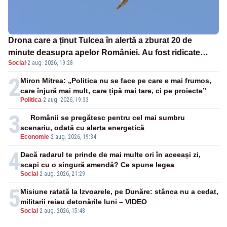
Drona care a ținut Tulcea în alertă a zburat 20 de
minute deasupra apelor României. Au fost ridicate
Social
·
2 aug. 2026, 19:28
două F-16
2
Miron Mitrea: „Politica nu se face pe care e mai frumos,
care înjură mai mult, care țipă mai tare, ci pe proiecte”
Politica
-
2 aug. 2026, 19:33
3
Românii se pregătesc pentru cel mai sumbru
scenariu, odată cu alerta energetică
Economie
-
2 aug. 2026, 19:34
4
Dacă radarul te prinde de mai multe ori în aceeași zi,
scapi cu o singură amendă? Ce spune legea
Social
-
2 aug. 2026, 21:29
5
Misiune ratată la Izvoarele, pe Dunăre: stânca nu a cedat,
militarii reiau detonările luni – VIDEO
Social
-
2 aug. 2026, 15:48