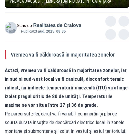
VREMEA 3 AUGUST. TEMPERATURI RIDICATE ÎN TOATĂ ȚARA
Realitatea de Craiova
Scris de
Publicat:
3 aug. 2025, 08:35
Vremea va fi călduroasă în majoritatea zonelor
Astăzi, vremea va fi călduroasă în majoritatea zonelor, iar
în sud și sud-vest local va fi caniculă, disconfort termic
ridicat, iar indicele temperatură-umezeală (ITU) va atinge
izolat pragul critic de 80 de unități. Temperaturile
maxime se vor situa între 27 și 36 de grade.
Pe parcursul zilei, cerul va fi variabil, cu înnorări și ploi de
scurtă durată însoțite de descărcări electrice local în zonele
montane și submontane și izolat în vestul și estul teritoriului.