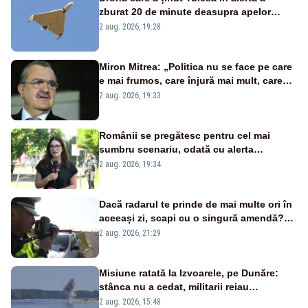
zburat 20 de minute deasupra apelor
României. Au fost ridicate două F-16
2 aug. 2026, 19:28
Miron Mitrea: „Politica nu se face pe care
e mai frumos, care înjură mai mult, care
țipă mai tare, ci pe proiecte”
2 aug. 2026, 19:33
Românii se pregătesc pentru cel mai
sumbru scenariu, odată cu alerta
energetică
2 aug. 2026, 19:34
Dacă radarul te prinde de mai multe ori în
aceeași zi, scapi cu o singură amendă?
Ce spune legea
2 aug. 2026, 21:29
Misiune ratată la Izvoarele, pe Dunăre:
stânca nu a cedat, militarii reiau
detonările luni – VIDEO
2 aug. 2026, 15:48