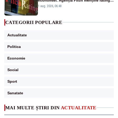
economiei. Agenția Fitch menține ratingul
„BBB-” cu perspectivă negativă
1 aug. 2026, 06:48
CATEGORII POPULARE
Actualitate
Politica
Economie
Social
Sport
Sanatate
MAI MULTE ȘTIRI DIN
ACTUALITATE