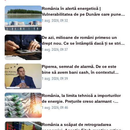
România în alertă energetică |
Vulnerabilitatea de pe Dunăre care pune
în pericol Centrala Cernavodă era
1 aug. 2026, 09:32
cunoscută de pe vremea lui Ceaușescu
De azi, milioane de români primesc un
drept nou. Ce se întâmplă dacă ți se strică
un produs
1 aug. 2026, 09:37
Piperea, semnal de alarmă. De ce este
bine să avem bani cash, în contextul
alertei energetice?
1 aug. 2026, 09:39
România, la limita tehnică a importurilor
de energie. Prețurile cresc alarmant -
Analiză Realitatea Plus
1 aug. 2026, 09:46
România a scăpat de retrogradarea