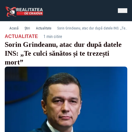
Acasă
Știri
Actualitate
Sorin Grindeanu, atac dur după datele INS: „Te culci sănătos și te trezești mort”
·
ACTUALITATE
1 min citire
Sorin Grindeanu, atac dur după datele
INS: „Te culci sănătos și te trezești
mort”