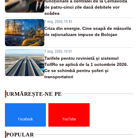
funcționare a centralei de la Cernavodă
de patru-cinci zile dacă debitele vor
scădea
7 aug. 2026, 10:43
Criza din energie. Cine scapă de măsurile
de raționalizare impuse de Bolojan
7 aug. 2026, 10:01
Tarifele pentru rovinietă și sistemul
TollRo se aplică de la 1 octombrie 2026.
Ce se schimbă pentru șoferi și
transportatori
URMĂREȘTE-NE PE
Facebook
YouTube
POPULAR