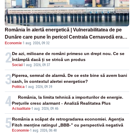
România în alertă energetică | Vulnerabilitatea de pe
Dunăre care pune în pericol Centrala Cernavodă era
Economie
·
1 aug. 2026, 09:32
cunoscută de pe vremea lui Ceaușescu
2
De azi, milioane de români primesc un drept nou. Ce se
întâmplă dacă ți se strică un produs
Social
-
1 aug. 2026, 09:37
3
Piperea, semnal de alarmă. De ce este bine să avem bani
cash, în contextul alertei energetice?
Politica
-
1 aug. 2026, 09:39
4
România, la limita tehnică a importurilor de energie.
Prețurile cresc alarmant - Analiză Realitatea Plus
Actualitate
-
1 aug. 2026, 09:46
5
România a scăpat de retrogradarea economiei. Agenția
Fitch menține ratingul „BBB-” cu perspectivă negativă
Economie
-
1 aug. 2026, 06:48