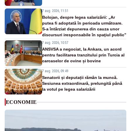
7 aug. 2026, 11:51
Bolojan, despre legea salarizării: „Ar
putea fi adoptată în perioada următoare.
S-a întârziat depunerea din cauza unor
discursuri iresponsabile în spaţiul public”
7 aug. 2026, 10:57
ANSVSA a negociat, la Ankara, un acord
pentru facilitarea tranzitului prin Turcia al
carcaselor de ovine și bovine
7 aug. 2026, 09:49
Senatorii și deputații rămân la muncă.
Sesiunea extraordinară, prelungită până
la votul pe legea salarizării
ECONOMIE