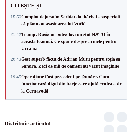
CITEȘTE ȘI
Complot dejucat în Serbia: doi bărbați, suspectați
15:50
că plănuiau asasinarea lui Vučić
Trump: Rusia ar putea lovi un stat NATO în
21:42
această toamnă. Ce spune despre armele pentru
Ucraina
Gest superb făcut de Adrian Mutu pentru soția sa,
20:43
Sandra. Zeci de mii de oameni au văzut imaginile
Operațiune fără precedent pe Dunăre. Cum
19:45
funcționează digul din barje care ajută centrala de
la Cernavodă
Distribuie articolul