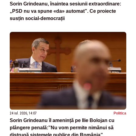
Sorin Grindeanu, înaintea sesiunii extraordinare:
„PSD nu va spune «da» automat”. Ce proiecte
susțin social-democrații
24 iul. 2026, 14:07
Politica
Sorin Grindeanu îl amenință pe Ilie Bolojan cu
plângere penală:”Nu vom permite nimănui să
distrugă sistemele publice din România”