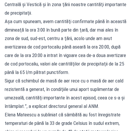
Centrală şi Vestică şi în zona ţării noastre cantităţi importante
de precipitaţii.
Aşa cum spuneam, avem cantităţi confirmate până în această
dimineaţă la ora 3:00 în bună parte din ţară, dar mai ales în
zona de sud, sud-est, centru a ţării, acolo unde am avut
avertizarea de cod portocaliu până aseară la ora 20:00, după
care de la ora 20:00 a intrat în vigoare cea de-a doua avertizare
de cod portocaliu, valori ale cantităţilor de precipitaţii de la 25
până la 65 l/m pătrat punctiform.
Sigur că schimbul de masă de aer rece cu o masă de aer cald
rezistentă a generat, în condiţiile unui aport suplimentar de
umezeală, cantităţi importante în acest episod, ceea ce s-a şi
întâmplat.”, a explicat directorul general al ANM.
Elena Mateescu a subliniat că sâmbătă au fost înregistrate
temperaturi de până la 33 de grade Celsius în sudul extrem,