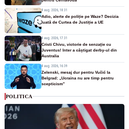
8 aug. 2026, 18:31
Adio, alerte de poliție pe Waze? Decizia
luată de Curtea de Justiție a UE
8 aug. 2026, 17:31
Cristi Chivu, victorie de senzație cu
Juventus! Inter a câștigat derby-ul din
Australia
8 aug. 2026, 16:39
Zelenski, mesaj dur pentru Vučić la
Belgrad: „Ucraina nu are timp pentru
scepticism”
POLITICA