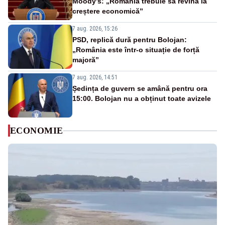
Moody’s: „România trebuie să revină la
creștere economică”
7 aug. 2026, 15:26
PSD, replică dură pentru Bolojan:
„România este într-o situație de forță
majoră”
7 aug. 2026, 14:51
Ședința de guvern se amână pentru ora
15:00. Bolojan nu a obținut toate avizele
ECONOMIE