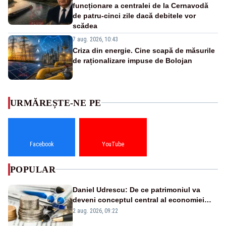
funcționare a centralei de la Cernavodă
de patru-cinci zile dacă debitele vor
scădea
7 aug. 2026, 10:43
Criza din energie. Cine scapă de măsurile
de raționalizare impuse de Bolojan
URMĂREȘTE-NE PE
Facebook
YouTube
POPULAR
Daniel Udrescu: De ce patrimoniul va
deveni conceptul central al economiei
viitoare?
2 aug. 2026, 09:22