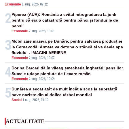
Economie
·
2 aug. 2026, 09:22
2
Piperea (AUR): România a evitat retrogradarea la junk
pentru că era o catastrofă pentru bănci și fondurile de
pensii
Economie
-
2 aug. 2026, 10:01
3
Mobilizare masivă pe Dunăre, pentru salvarea producției
la Cernavodă. Armata va detona o stâncă și va devia apa
fluviului - IMAGINI AERIENE
Economie
-
2 aug. 2026, 10:07
4
Dorina Barcari dă în vileag șmecheria înghețării pensiilor.
Sumele uriașe pierdute de fiecare român
Economie
-
2 aug. 2026, 10:09
5
Dunărea a secat atât de mult încât a scos la suprafață
nave naziste din al doilea război mondial
Social
-
1 aug. 2026, 23:10
ACTUALITATE