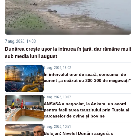
7 aug. 2026, 14:03
Dunărea crește ușor la intrarea în țară, dar rămâne mult
sub media lunii august
7 aug. 2026, 13:02
În intervalul orar de seară, consumul de
curent „a scăzut cu 200-300 de megawați”
7 aug. 2026, 10:57
ANSVSA a negociat, la Ankara, un acord
pentru facilitarea tranzitului prin Turcia al
carcaselor de ovine și bovine
7 aug. 2026, 10:51
Bolojan: Nivelul Dunării asigură o