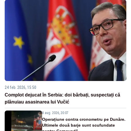
24 feb. 2026, 15:50
Complot dejucat în Serbia: doi bărbați, suspectați că
plănuiau asasinarea lui Vučić
8 aug. 2026, 20:07
Operațiune contra cronometru pe Dunăre.
Ultimele două barje sunt scufundate
pentru Cernavodă