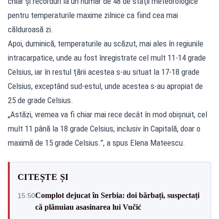
chiar şi recorduri la un număr de 48 de staţii meteorologice
pentru temperaturile maxime zilnice ca fiind cea mai
călduroasă zi.
Apoi, duminică, temperaturile au scăzut, mai ales în regiunile
intracarpatice, unde au fost înregistrate cel mult 11-14 grade
Celsius, iar în restul ţării acestea s-au situat la 17-18 grade
Celsius, exceptând sud-estul, unde acestea s-au apropiat de
25 de grade Celsius.
„Astăzi, vremea va fi chiar mai rece decât în mod obişnuit, cel
mult 11 până la 18 grade Celsius, inclusiv în Capitală, doar o
maximă de 15 grade Celsius.”, a spus Elena Mateescu.
CITEȘTE ȘI
Complot dejucat în Serbia: doi bărbați, suspectați
15:50
că plănuiau asasinarea lui Vučić