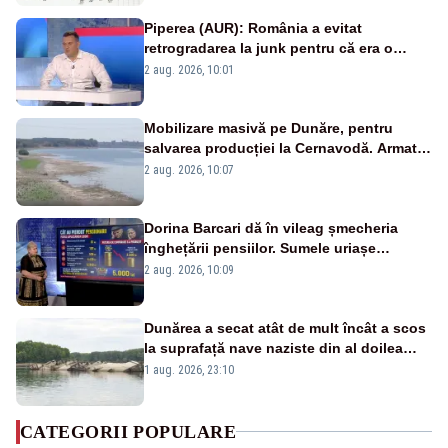
Piperea (AUR): România a evitat
retrogradarea la junk pentru că era o
catastrofă pentru bănci și fondurile de
2 aug. 2026, 10:01
pensii
Mobilizare masivă pe Dunăre, pentru
salvarea producției la Cernavodă. Armata
va detona o stâncă și va devia apa
2 aug. 2026, 10:07
fluviului - IMAGINI AERIENE
Dorina Barcari dă în vileag șmecheria
înghețării pensiilor. Sumele uriașe
pierdute de fiecare român
2 aug. 2026, 10:09
Dunărea a secat atât de mult încât a scos
la suprafață nave naziste din al doilea
război mondial
1 aug. 2026, 23:10
CATEGORII POPULARE