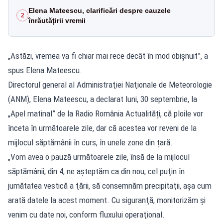
Elena Mateescu, clarificări despre cauzele
2
înrăutățirii vremii
„Astăzi, vremea va fi chiar mai rece decât în mod obişnuit”, a
spus Elena Mateescu.
Directorul general al Administraţiei Naţionale de Meteorologie
(ANM), Elena Mateescu, a declarat luni, 30 septembrie, la
„Apel matinal” de la Radio România Actualități, că ploile vor
înceta în următoarele zile, dar că acestea vor reveni de la
mijlocul săptămânii în curs, în unele zone din țară.
„Vom avea o pauză următoarele zile, însă de la mijlocul
săptămânii, din 4, ne aşteptăm ca din nou, cel puţin în
jumătatea vestică a ţării, să consemnăm precipitaţii, aşa cum
arată datele la acest moment. Cu siguranţă, monitorizăm şi
venim cu date noi, conform fluxului operaţional.