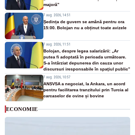
majoră”
7 aug. 2026, 14:51
Ședința de guvern se amână pentru ora
15:00. Bolojan nu a obținut toate avizele
7 aug. 2026, 11:51
Bolojan, despre legea salarizării: „Ar
putea fi adoptată în perioada următoare.
S-a întârziat depunerea din cauza unor
discursuri iresponsabile în spaţiul public”
7 aug. 2026, 10:57
ANSVSA a negociat, la Ankara, un acord
pentru facilitarea tranzitului prin Turcia al
carcaselor de ovine și bovine
ECONOMIE