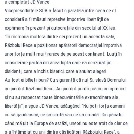
a completat JD Vance.
Vicepreşedintele SUA a făcut o paralelă între ceea ce el
consideră a fi măsuri represive împotriva libertăţii de
exprimare în prezent şi autocraţiile din secolul al XX-lea.
"În memoria multora dintre cei prezenţi în această sală,
Războiul Rece a poziţionat apărătorii democraţiei împotriva
unor forţe mult mai tiranice de pe acest continent. Luaţi în
considerare partea din acea luptă care i-a cenzurat pe
disidenţi, care a închis biserici, care a anulat alegeri.
Au fost ei băieţii buni? Cu siguranţă că nu! Şi, slavă Domnului,
au pierdut Războiul Rece. Au pierdut pentru că nu au apreciat
şi nu au respectat toate binecuvântările extraordinare ale
libertăţii", a spus JD Vance, adăugând: "Nu poţi forţa oamenii
ce să gândească, ce să simtă sau ce să creadă. Din păcate,
când mă uit la Europa de astăzi, uneori nu este atât de clar ce
s-a întâmplat cu unii dintre câştigătorii Războiului Rece", a