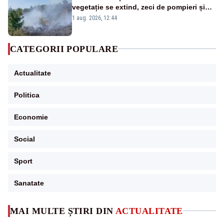
vegetație se extind, zeci de pompieri și
silvicultori se luptă cu flăcările - VIDEO
1 aug. 2026, 12:44
CATEGORII POPULARE
Actualitate
Politica
Economie
Social
Sport
Sanatate
MAI MULTE ȘTIRI DIN
ACTUALITATE