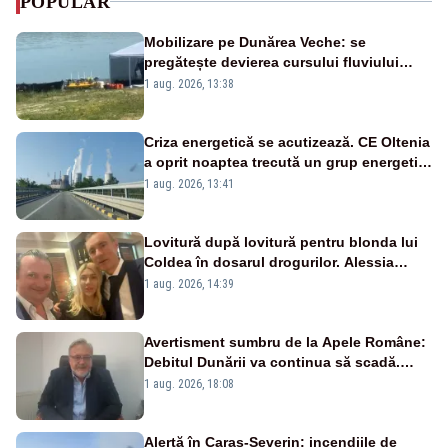
POPULAR
Mobilizare pe Dunărea Veche: se
pregătește devierea cursului fluviului
către Cernavodă – VIDEO
1 aug. 2026, 13:38
Criza energetică se acutizează. CE Oltenia
a oprit noaptea trecută un grup energetic
de la Rovinari
1 aug. 2026, 13:41
Lovitură după lovitură pentru blonda lui
Coldea în dosarul drogurilor. Alessia
Păcuraru explică decizia magistraților
1 aug. 2026, 14:39
Avertisment sumbru de la Apele Române:
Debitul Dunării va continua să scadă.
Cernavodă s-ar putea închide în 4 zile
1 aug. 2026, 18:08
Alertă în Caraș-Severin: incendiile de