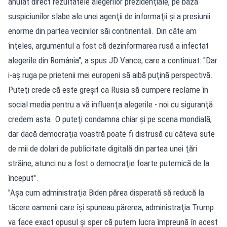
anulat direct rezultatele alegerilor prezidenţiale, pe baza
suspiciunilor slabe ale unei agenţii de informaţii şi a presiunii
enorme din partea vecinilor săi continentali. Din câte am
înţeles, argumentul a fost că dezinformarea rusă a infectat
alegerile din România", a spus JD Vance, care a continuat: "Dar
i-aş ruga pe prietenii mei europeni să aibă puţină perspectivă.
Puteţi crede că este greşit ca Rusia să cumpere reclame în
social media pentru a vă influenţa alegerile - noi cu siguranţă
credem asta. O puteţi condamna chiar şi pe scena mondială,
dar dacă democraţia voastră poate fi distrusă cu câteva sute
de mii de dolari de publicitate digitală din partea unei ţări
străine, atunci nu a fost o democraţie foarte puternică de la
început".
"Aşa cum administraţia Biden părea disperată să reducă la
tăcere oamenii care îşi spuneau părerea, administraţia Trump
va face exact opusul şi sper că putem lucra împreună în acest