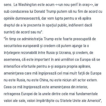
sens. La Washington este acum <<un nou şerif în oraş>>, iar
sub conducerea lui Donald Trump putem să nu fim de acord cu
opiniile dumneavoastră, dar vom lupta pentru a vă apăra
dreptul de a le prezenta în spaţiul public, indiferent dacă
sunteţi de acord sau nu".
"În timp ce administraţia Trump este foarte preocupată de
securitatea europeană şi credem că putem ajunge la o
înţelegere rezonabilă între Rusia şi Ucraina, şi credem, de
asemenea, că este important în anii următori ca Europa să se
intensifice eforturile pentru a-şi asigura propria apărare,
ameninţarea care mă îngrijorează cel mai mult faţă de Europa
nu este Rusia, nu este China, nu este niciun alt actor extern.
Ceea ce mă îngrijorează este ameninţarea din interior,
retragerea Europei de la unele dintre cele mai fundamentale
valori ale sale, valori împărtăşite cu Statele Unite ale Americii",