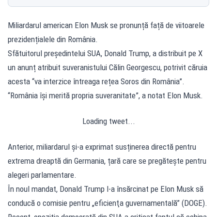
Miliardarul american Elon Musk se pronunță față de viitoarele
prezidențialele din România.
Sfătuitorul președintelui SUA, Donald Trump, a distribuit pe X
un anunț atribuit suveranistului Călin Georgescu, potrivit căruia
acesta “va interzice întreaga rețea Soros din România”.
“România își merită propria suveranitate”, a notat Elon Musk.
Loading tweet...
Anterior, miliardarul și-a exprimat susținerea directă pentru
extrema dreaptă din Germania, țară care se pregătește pentru
alegeri parlamentare.
În noul mandat, Donald Trump l-a însărcinat pe Elon Musk să
conducă o comisie pentru „eficienţa guvernamentală” (DOGE).
Recent, opoziția democrată din SUA a criticat faptul că echipa