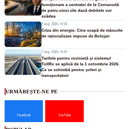
funcționare a centralei de la Cernavodă
de patru-cinci zile dacă debitele vor
scădea
7 aug. 2026, 10:43
Criza din energie. Cine scapă de măsurile
de raționalizare impuse de Bolojan
7 aug. 2026, 10:01
Tarifele pentru rovinietă și sistemul
TollRo se aplică de la 1 octombrie 2026.
Ce se schimbă pentru șoferi și
transportatori
URMĂREȘTE-NE PE
Facebook
YouTube