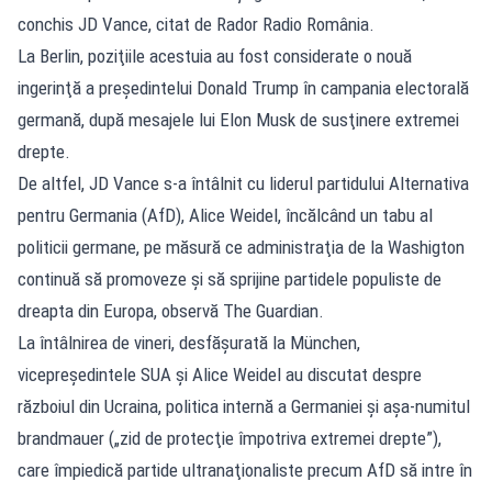
conchis JD Vance, citat de Rador Radio România.
La Berlin, poziţiile acestuia au fost considerate o nouă
ingerinţă a preşedintelui Donald Trump în campania electorală
germană, după mesajele lui Elon Musk de susţinere extremei
drepte.
De altfel, JD Vance s-a întâlnit cu liderul partidului Alternativa
pentru Germania (AfD), Alice Weidel, încălcând un tabu al
politicii germane, pe măsură ce administraţia de la Washigton
continuă să promoveze şi să sprijine partidele populiste de
dreapta din Europa, observă The Guardian.
La întâlnirea de vineri, desfăşurată la München,
vicepreşedintele SUA şi Alice Weidel au discutat despre
războiul din Ucraina, politica internă a Germaniei şi aşa-numitul
brandmauer („zid de protecţie împotriva extremei drepte”),
care împiedică partide ultranaţionaliste precum AfD să intre în