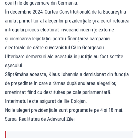
coaliţiile de guvernare din Germania.
În decembrie 2024, Curtea Constituțională de la București a
anulat primul tur al alegerilor prezidențiale și a cerut reluarea
întregului proces electoral, invocând ingerințe externe
și încălcarea legislației pentru finanțarea campaniei
electorale de către suveranistul Călin Georgescu.
Ulterioare demersuri ale acestuia în justiție au fost sortite
eșecului.
Săptămâna aceasta, Klaus Iohannis a demisionat din funcția
de președinte în care a rămas după anularea alegerilor,
amenințat fiind cu destituirea pe cale parlamentară.
Interimatul este asigurat de Ilie Bolojan.
Noile alegeri prezidențiale sunt programate pe 4 și 18 mai.
Sursa: Realitatea de Adevarul Zilei