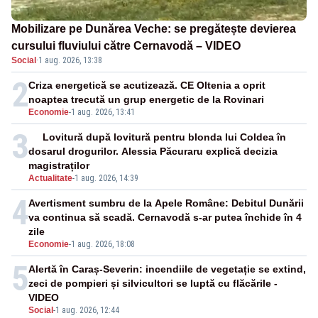
Mobilizare pe Dunărea Veche: se pregătește devierea
cursului fluviului către Cernavodă – VIDEO
Social
·
1 aug. 2026, 13:38
2
Criza energetică se acutizează. CE Oltenia a oprit
noaptea trecută un grup energetic de la Rovinari
Economie
-
1 aug. 2026, 13:41
3
Lovitură după lovitură pentru blonda lui Coldea în
dosarul drogurilor. Alessia Păcuraru explică decizia
magistraților
Actualitate
-
1 aug. 2026, 14:39
4
Avertisment sumbru de la Apele Române: Debitul Dunării
va continua să scadă. Cernavodă s-ar putea închide în 4
zile
Economie
-
1 aug. 2026, 18:08
5
Alertă în Caraș-Severin: incendiile de vegetație se extind,
zeci de pompieri și silvicultori se luptă cu flăcările -
VIDEO
Social
-
1 aug. 2026, 12:44