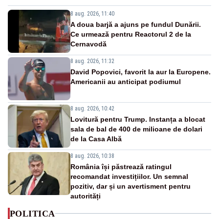
8 aug. 2026, 11:40
A doua barjă a ajuns pe fundul Dunării.
Ce urmează pentru Reactorul 2 de la
Cernavodă
8 aug. 2026, 11:32
David Popovici, favorit la aur la Europene.
Americanii au anticipat podiumul
8 aug. 2026, 10:42
Lovitură pentru Trump. Instanța a blocat
sala de bal de 400 de milioane de dolari
de la Casa Albă
8 aug. 2026, 10:38
România își păstrează ratingul
recomandat investițiilor. Un semnal
pozitiv, dar și un avertisment pentru
autorități
POLITICA