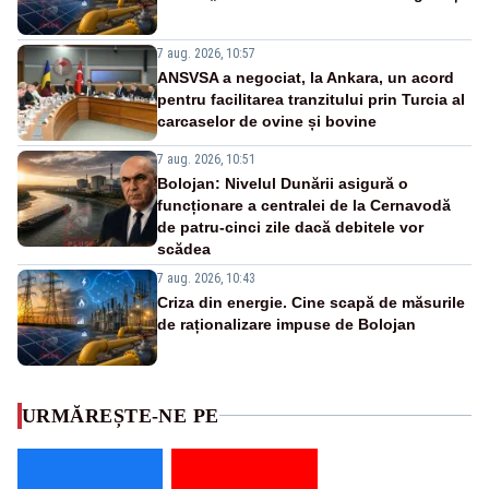
7 aug. 2026, 10:57
ANSVSA a negociat, la Ankara, un acord
pentru facilitarea tranzitului prin Turcia al
carcaselor de ovine și bovine
7 aug. 2026, 10:51
Bolojan: Nivelul Dunării asigură o
funcționare a centralei de la Cernavodă
de patru-cinci zile dacă debitele vor
scădea
7 aug. 2026, 10:43
Criza din energie. Cine scapă de măsurile
de raționalizare impuse de Bolojan
URMĂREȘTE-NE PE