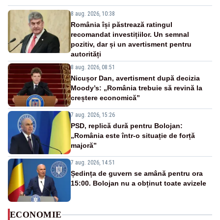
8 aug. 2026, 10:38
România își păstrează ratingul
recomandat investițiilor. Un semnal
pozitiv, dar și un avertisment pentru
autorități
8 aug. 2026, 08:51
Nicușor Dan, avertisment după decizia
Moody’s: „România trebuie să revină la
creștere economică”
7 aug. 2026, 15:26
PSD, replică dură pentru Bolojan:
„România este într-o situație de forță
majoră”
7 aug. 2026, 14:51
Ședința de guvern se amână pentru ora
15:00. Bolojan nu a obținut toate avizele
ECONOMIE