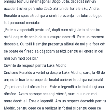
omagiu fostului internațional Diogo Jota, decedat într-un
accident rutier pe 3 iulie 2025, alături de fratele său, Andre.
Ronaldo a spus că echipa a simțit prezența fostului coleg pe
tot parcursul meciului.
„Este o zi specială pentru că, după cum ştiţi, Jota al nostru
străluceşte de acolo de sus asupra noastră. Este un moment
deosebit. Cu toţii îi simţim prezenţa alături de noi şi a fost cât
se poate de firesc să câştigăm astăzi, pentru a-l onora în cel
mai bun mod posibil.”
Cuvinte de respect pentru Luka Modric
Cristiano Ronaldo a vorbit și despre Luka Modric, care, la 40 de
ani, este foarte aproape de finalul carierei la echipa națională.
„Da, mi-am luat rămas-bun. Este o legendă a fotbalului şi aşa
rămâne. Avem aproape aceeaşi vârstă, sunt cu un an mai
mare decât el. Este o legendă. Am un respect deosebit pentru
Modric, pentru ceea ce a realizat în fotbal şi pentru ceea ce