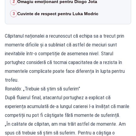
Omagiu emoționant pentru Diogo Jota
2
Cuvinte de respect pentru Luka Modric
3
Căpitanul naționalei a recunoscut că echipa sa a trecut prin
momente dificile și a subliniat că astfel de meciuri sunt
inevitabile într-o competiție de asemenea nivel. Starul
portughez consideră că tocmai capacitatea de a rezista în
momentele complicate poate face diferența în lupta pentru
trofeu.
Ronaldo: „Trebuie să știm să suferim”
După fluierul final, atacantul portughez a explicat că
experiența acumulată de-a lungul carierei l-a învățat că marile
competiții nu pot fi câștigate fără momente de suferință.
„În calitate de căpitan, am mai trăit astfel de momente. Am
spus că trebuie să ştim să suferim. Pentru a câştiga o