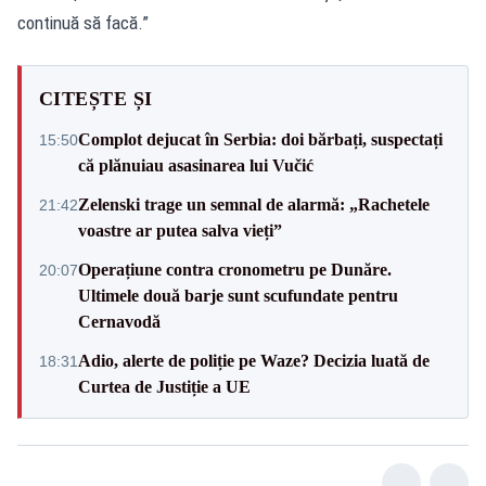
continuă să facă.”
CITEȘTE ȘI
Complot dejucat în Serbia: doi bărbați, suspectați
15:50
că plănuiau asasinarea lui Vučić
Zelenski trage un semnal de alarmă: „Rachetele
21:42
voastre ar putea salva vieți”
Operațiune contra cronometru pe Dunăre.
20:07
Ultimele două barje sunt scufundate pentru
Cernavodă
Adio, alerte de poliție pe Waze? Decizia luată de
18:31
Curtea de Justiție a UE