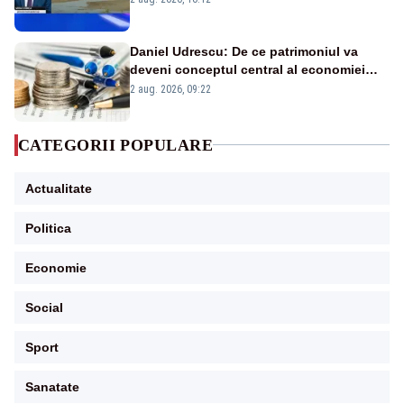
în stare permanentă de alertă
Daniel Udrescu: De ce patrimoniul va
deveni conceptul central al economiei
viitoare?
2 aug. 2026, 09:22
CATEGORII POPULARE
Actualitate
Politica
Economie
Social
Sport
Sanatate