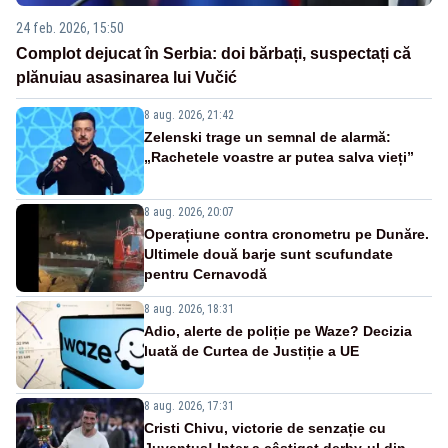
24 feb. 2026, 15:50
Complot dejucat în Serbia: doi bărbați, suspectați că
plănuiau asasinarea lui Vučić
8 aug. 2026, 21:42
Zelenski trage un semnal de alarmă:
„Rachetele voastre ar putea salva vieți”
8 aug. 2026, 20:07
Operațiune contra cronometru pe Dunăre.
Ultimele două barje sunt scufundate
pentru Cernavodă
8 aug. 2026, 18:31
Adio, alerte de poliție pe Waze? Decizia
luată de Curtea de Justiție a UE
8 aug. 2026, 17:31
Cristi Chivu, victorie de senzație cu
Juventus! Inter a câștigat derby-ul din