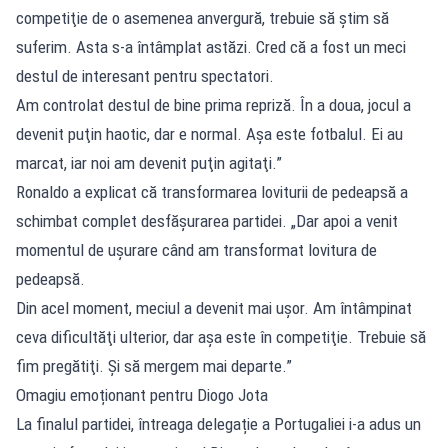
competiţie de o asemenea anvergură, trebuie să ştim să
suferim. Asta s-a întâmplat astăzi. Cred că a fost un meci
destul de interesant pentru spectatori.
Am controlat destul de bine prima repriză. În a doua, jocul a
devenit puţin haotic, dar e normal. Aşa este fotbalul. Ei au
marcat, iar noi am devenit puţin agitaţi.”
Ronaldo a explicat că transformarea loviturii de pedeapsă a
schimbat complet desfășurarea partidei. „Dar apoi a venit
momentul de uşurare când am transformat lovitura de
pedeapsă.
Din acel moment, meciul a devenit mai uşor. Am întâmpinat
ceva dificultăţi ulterior, dar aşa este în competiţie. Trebuie să
fim pregătiţi. Şi să mergem mai departe.”
Omagiu emoționant pentru Diogo Jota
La finalul partidei, întreaga delegație a Portugaliei i-a adus un