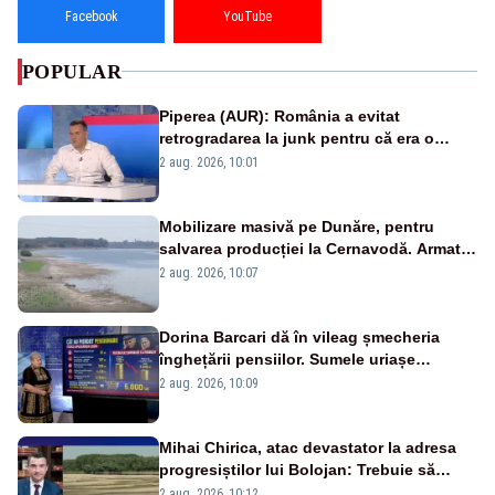
Facebook
YouTube
POPULAR
Piperea (AUR): România a evitat
retrogradarea la junk pentru că era o
catastrofă pentru bănci și fondurile de
2 aug. 2026, 10:01
pensii
Mobilizare masivă pe Dunăre, pentru
salvarea producției la Cernavodă. Armata
va detona o stâncă și va devia apa
2 aug. 2026, 10:07
fluviului - IMAGINI AERIENE
Dorina Barcari dă în vileag șmecheria
înghețării pensiilor. Sumele uriașe
pierdute de fiecare român
2 aug. 2026, 10:09
Mihai Chirica, atac devastator la adresa
progresiștilor lui Bolojan: Trebuie să
protejăm și natura, dar nu șținem omaneii
2 aug. 2026, 10:12