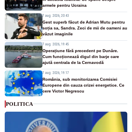
armele pentru Ucraina
7 aug. 2026, 20:43
Gest superb făcut de Adrian Mutu pentru
soția sa, Sandra. Zeci de mii de oameni au
văzut imaginile
7 aug. 2026, 19:45
Operațiune fără precedent pe Dunăre.
Cum funcționează digul din barje care
ajută centrala de la Cernavodă
7 aug. 2026, 19:17
România, sub monitorizarea Comisiei
Europene din cauza crizei energetice. Ce
cere Victor Negrescu
POLITICA