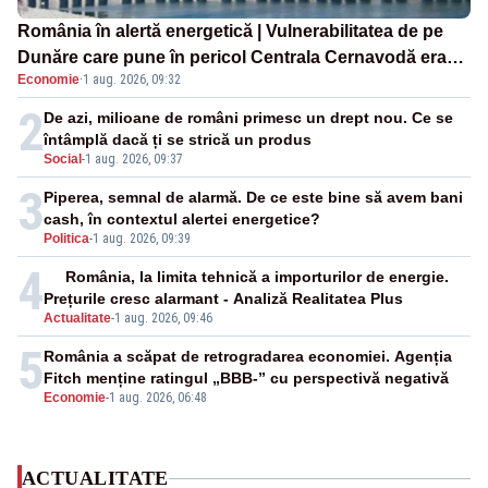
România în alertă energetică | Vulnerabilitatea de pe
Dunăre care pune în pericol Centrala Cernavodă era
Economie
·
1 aug. 2026, 09:32
cunoscută de pe vremea lui Ceaușescu
2
De azi, milioane de români primesc un drept nou. Ce se
întâmplă dacă ți se strică un produs
Social
-
1 aug. 2026, 09:37
3
Piperea, semnal de alarmă. De ce este bine să avem bani
cash, în contextul alertei energetice?
Politica
-
1 aug. 2026, 09:39
4
România, la limita tehnică a importurilor de energie.
Prețurile cresc alarmant - Analiză Realitatea Plus
Actualitate
-
1 aug. 2026, 09:46
5
România a scăpat de retrogradarea economiei. Agenția
Fitch menține ratingul „BBB-” cu perspectivă negativă
Economie
-
1 aug. 2026, 06:48
ACTUALITATE