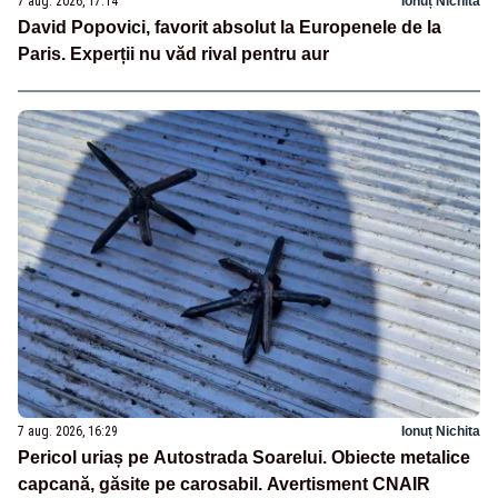
7 aug. 2026, 17:14
Ionuț Nichita
David Popovici, favorit absolut la Europenele de la
Paris. Experții nu văd rival pentru aur
7 aug. 2026, 16:29
Ionuț Nichita
Pericol uriaș pe Autostrada Soarelui. Obiecte metalice
capcană, găsite pe carosabil. Avertisment CNAIR