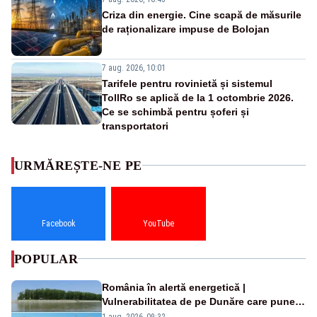
Criza din energie. Cine scapă de măsurile
de raționalizare impuse de Bolojan
7 aug. 2026, 10:01
Tarifele pentru rovinietă și sistemul
TollRo se aplică de la 1 octombrie 2026.
Ce se schimbă pentru șoferi și
transportatori
URMĂREȘTE-NE PE
Facebook
YouTube
POPULAR
România în alertă energetică |
Vulnerabilitatea de pe Dunăre care pune
în pericol Centrala Cernavodă era
1 aug. 2026, 09:32