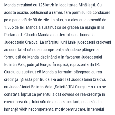
Manda circulând cu 125 km/h în localitatea Mihăileşti. Cu
acestă ocazie, politicianul a rămas fără permisul de conducere
pe o perioadă de 90 de zile. În plus, s-a ales cu o amendă de
1.305 de lei. Manda a susţinut că se grăbea să ajungă în la
Parlament. Claudiu Manda a contestat sancţiunea la
Judecătoria Craiova. La sfârşitul lunii iunie, judecătorii craioveni
au constatat că nu au competenţa să judece plângerea
formulată de Manda, declinând-o în favoarea Judecătoriei
Bolintin Vale, judeţul Giurgiu.În replică, reprezentanţii IPJ
Giurgiu au susţinut că Manda a formulat plângerea cu rea-
credinţă. Şi asta pentru că s-a adresat Judecătoriei Craiova,
nu Judecătoriei Bolintin Vale.„Solicită(IPJ Giurgiu – n.r.) a se
constata faptul că petentul a dat dovadă de rea-credință în
exercitarea dreptului său de a sesiza instanța, sesizând o
instanță vădit necompetentă, motiv pentru care, în temeiul