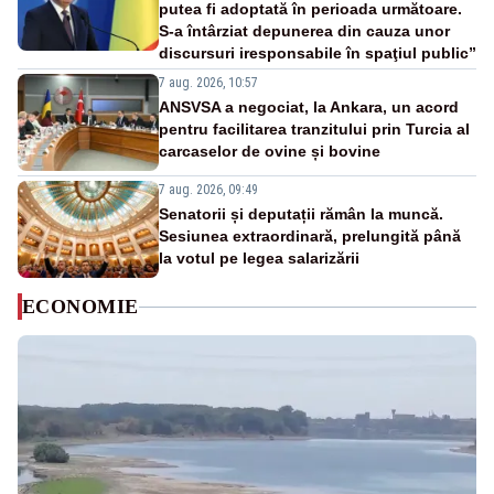
putea fi adoptată în perioada următoare.
S-a întârziat depunerea din cauza unor
discursuri iresponsabile în spaţiul public”
7 aug. 2026, 10:57
ANSVSA a negociat, la Ankara, un acord
pentru facilitarea tranzitului prin Turcia al
carcaselor de ovine și bovine
7 aug. 2026, 09:49
Senatorii și deputații rămân la muncă.
Sesiunea extraordinară, prelungită până
la votul pe legea salarizării
ECONOMIE