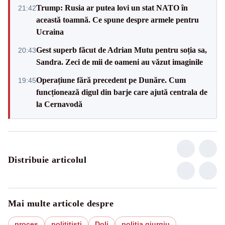
Trump: Rusia ar putea lovi un stat NATO în
21:42
această toamnă. Ce spune despre armele pentru
Ucraina
Gest superb făcut de Adrian Mutu pentru soția sa,
20:43
Sandra. Zeci de mii de oameni au văzut imaginile
Operațiune fără precedent pe Dunăre. Cum
19:45
funcționează digul din barje care ajută centrala de
la Cernavodă
Distribuie articolul
Mai multe articole despre
proces
polititisti
Dolj
politia giurgiu