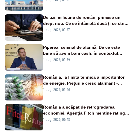
cunoscută de pe vremea lui Ceaușescu
De azi, milioane de români primesc un
drept nou. Ce se întâmplă dacă ți se strică
un produs
1 aug. 2026, 09:37
Piperea, semnal de alarmă. De ce este
bine să avem bani cash, în contextul
alertei energetice?
1 aug. 2026, 09:39
România, la limita tehnică a importurilor
de energie. Prețurile cresc alarmant -
Analiză Realitatea Plus
1 aug. 2026, 09:46
România a scăpat de retrogradarea
economiei. Agenția Fitch menține ratingul
„BBB-” cu perspectivă negativă
1 aug. 2026, 06:48