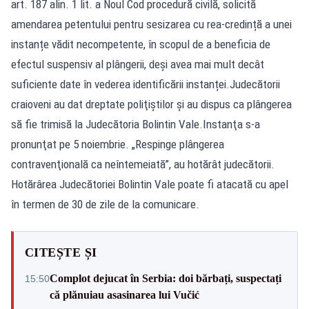
art. 187 alin. 1 lit. a Noul Cod procedură civilă, solicită
amendarea petentului pentru sesizarea cu rea-credință a unei
instanțe vădit necompetente, în scopul de a beneficia de
efectul suspensiv al plângerii, deși avea mai mult decât
suficiente date în vederea identificării instanței.Judecătorii
craioveni au dat dreptate poliţiştilor şi au dispus ca plângerea
să fie trimisă la Judecătoria Bolintin Vale.Instanţa s-a
pronunţat pe 5 noiembrie. „Respinge plângerea
contravenţională ca neîntemeiată”, au hotărât judecătorii.
Hotărârea Judecătoriei Bolintin Vale poate fi atacată cu apel
în termen de 30 de zile de la comunicare.
CITEȘTE ȘI
Complot dejucat în Serbia: doi bărbați, suspectați
15:50
că plănuiau asasinarea lui Vučić