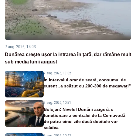
7 aug. 2026, 14:03
Dunărea crește ușor la intrarea în țară, dar rămâne mult
sub media lunii august
7 aug. 2026, 13:02
În intervalul orar de seară, consumul de
curent „a scăzut cu 200-300 de megawați”
7 aug. 2026, 10:51
Bolojan: Nivelul Dunării asigură o
funcționare a centralei de la Cernavodă
de patru-cinci zile dacă debitele vor
scădea
7 aug. 2026, 10:43