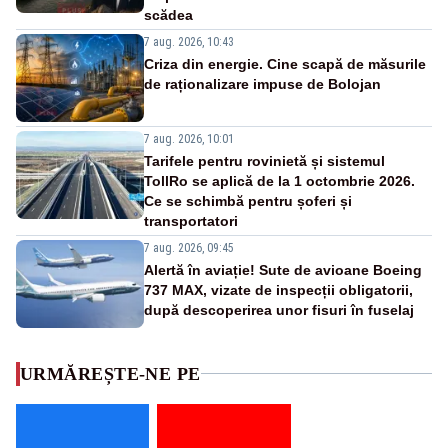
scădea
7 aug. 2026, 10:43
Criza din energie. Cine scapă de măsurile
de raționalizare impuse de Bolojan
7 aug. 2026, 10:01
Tarifele pentru rovinietă și sistemul
TollRo se aplică de la 1 octombrie 2026.
Ce se schimbă pentru șoferi și
transportatori
7 aug. 2026, 09:45
Alertă în aviație! Sute de avioane Boeing
737 MAX, vizate de inspecții obligatorii,
după descoperirea unor fisuri în fuselaj
URMĂREȘTE-NE PE