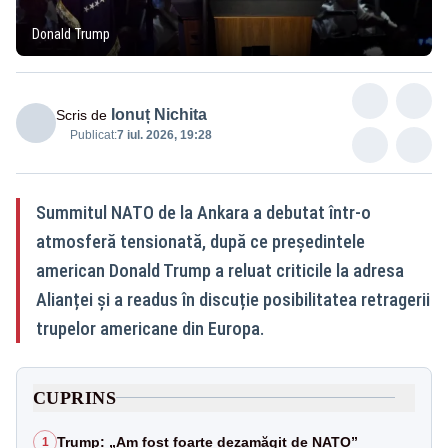
Donald Trump
Ionuț Nichita
Scris de
Publicat:
7 iul. 2026, 19:28
Summitul NATO de la Ankara a debutat într-o
atmosferă tensionată, după ce președintele
american Donald Trump a reluat criticile la adresa
Alianței și a readus în discuție posibilitatea retragerii
trupelor americane din Europa.
CUPRINS
Trump: „Am fost foarte dezamăgit de NATO”
1