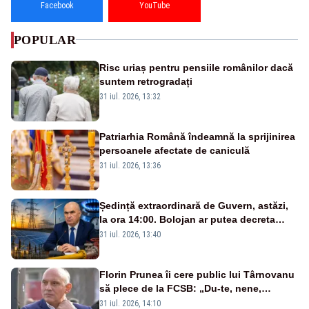
Facebook
YouTube
POPULAR
Risc uriaș pentru pensiile românilor dacă
suntem retrogradați
31 iul. 2026, 13:32
Patriarhia Română îndeamnă la sprijinirea
persoanele afectate de caniculă
31 iul. 2026, 13:36
Ședință extraordinară de Guvern, astăzi,
la ora 14:00. Bolojan ar putea decreta
stare de urgență energetică
31 iul. 2026, 13:40
Florin Prunea îi cere public lui Târnovanu
să plece de la FCSB: „Du-te, nene,
învârtindu-te!”
31 iul. 2026, 14:10