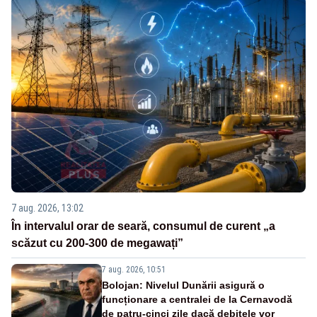
7 aug. 2026, 13:02
În intervalul orar de seară, consumul de curent „a
scăzut cu 200-300 de megawați”
7 aug. 2026, 10:51
Bolojan: Nivelul Dunării asigură o
funcționare a centralei de la Cernavodă
de patru-cinci zile dacă debitele vor