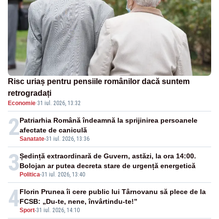
Risc uriaș pentru pensiile românilor dacă suntem
retrogradați
Economie
·
31 iul. 2026, 13:32
2
Patriarhia Română îndeamnă la sprijinirea persoanele
afectate de caniculă
Sanatate
-
31 iul. 2026, 13:36
3
Ședință extraordinară de Guvern, astăzi, la ora 14:00.
Bolojan ar putea decreta stare de urgență energetică
Politica
-
31 iul. 2026, 13:40
4
Florin Prunea îi cere public lui Târnovanu să plece de la
FCSB: „Du-te, nene, învârtindu-te!”
Sport
-
31 iul. 2026, 14:10