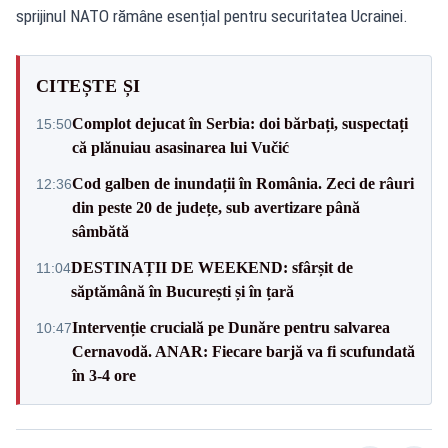
sprijinul NATO rămâne esențial pentru securitatea Ucrainei.
CITEȘTE ȘI
Complot dejucat în Serbia: doi bărbați, suspectați
15:50
că plănuiau asasinarea lui Vučić
Cod galben de inundații în România. Zeci de râuri
12:36
din peste 20 de județe, sub avertizare până
sâmbătă
DESTINAȚII DE WEEKEND: sfârșit de
11:04
săptămână în București și în țară
Intervenție crucială pe Dunăre pentru salvarea
10:47
Cernavodă. ANAR: Fiecare barjă va fi scufundată
în 3-4 ore