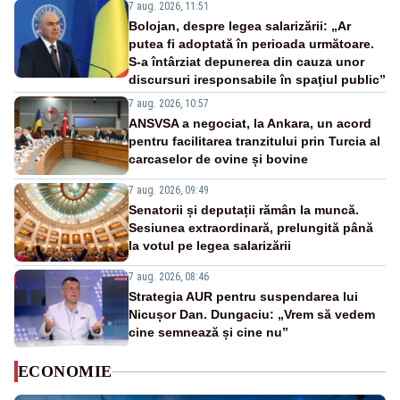
7 aug. 2026, 11:51
Bolojan, despre legea salarizării: „Ar
putea fi adoptată în perioada următoare.
S-a întârziat depunerea din cauza unor
discursuri iresponsabile în spaţiul public”
7 aug. 2026, 10:57
ANSVSA a negociat, la Ankara, un acord
pentru facilitarea tranzitului prin Turcia al
carcaselor de ovine și bovine
7 aug. 2026, 09:49
Senatorii și deputații rămân la muncă.
Sesiunea extraordinară, prelungită până
la votul pe legea salarizării
7 aug. 2026, 08:46
Strategia AUR pentru suspendarea lui
Nicușor Dan. Dungaciu: „Vrem să vedem
cine semnează și cine nu”
ECONOMIE