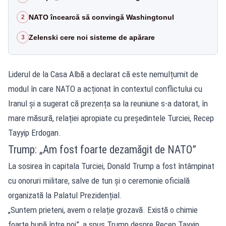
NATO încearcă să convingă Washingtonul
2
Zelenski cere noi sisteme de apărare
3
Liderul de la Casa Albă a declarat că este nemulțumit de
modul în care NATO a acționat în contextul conflictului cu
Iranul și a sugerat că prezența sa la reuniune s-a datorat, în
mare măsură, relației apropiate cu președintele Turciei, Recep
Tayyip Erdogan.
Trump: „Am fost foarte dezamăgit de NATO”
La sosirea în capitala Turciei, Donald Trump a fost întâmpinat
cu onoruri militare, salve de tun și o ceremonie oficială
organizată la Palatul Prezidențial.
„Suntem prieteni, avem o relație grozavă. Există o chimie
foarte bună între noi”, a spus Trump despre Recep Tayyip