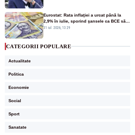
Eurostat: Rata inflaţiei a urcat până la
2,9% în iulie, sporind şansele ca BCE să
majoreze dobânda
31 iul. 2026, 13:29
CATEGORII POPULARE
Actualitate
Politica
Economie
Social
Sport
Sanatate