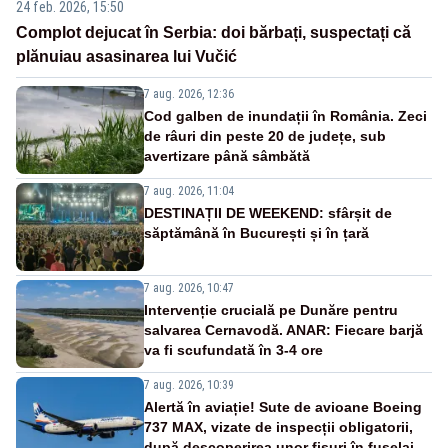
24 feb. 2026, 15:50
Complot dejucat în Serbia: doi bărbați, suspectați că
plănuiau asasinarea lui Vučić
7 aug. 2026, 12:36
Cod galben de inundații în România. Zeci
de râuri din peste 20 de județe, sub
avertizare până sâmbătă
7 aug. 2026, 11:04
DESTINAȚII DE WEEKEND: sfârșit de
săptămână în București și în țară
7 aug. 2026, 10:47
Intervenție crucială pe Dunăre pentru
salvarea Cernavodă. ANAR: Fiecare barjă
va fi scufundată în 3-4 ore
7 aug. 2026, 10:39
Alertă în aviație! Sute de avioane Boeing
737 MAX, vizate de inspecții obligatorii,
după descoperirea unor fisuri în fuselaj