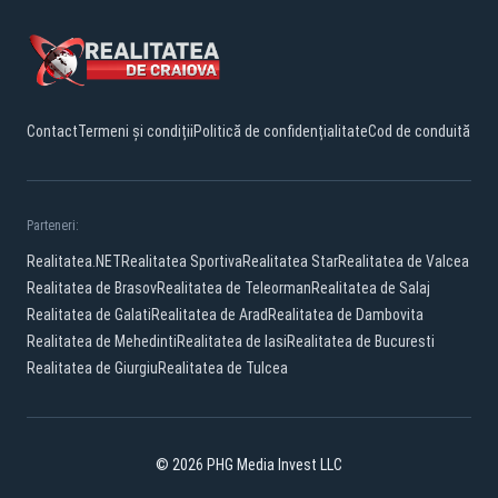
Contact
Termeni și condiții
Politică de confidențialitate
Cod de conduită
Parteneri:
Realitatea.NET
Realitatea Sportiva
Realitatea Star
Realitatea de Valcea
Realitatea de Brasov
Realitatea de Teleorman
Realitatea de Salaj
Realitatea de Galati
Realitatea de Arad
Realitatea de Dambovita
Realitatea de Mehedinti
Realitatea de Iasi
Realitatea de Bucuresti
Realitatea de Giurgiu
Realitatea de Tulcea
© 2026 PHG Media Invest LLC
Facebook
YouTube