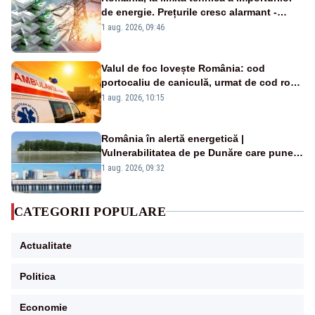
de energie. Prețurile cresc alarmant -
Analiză Realitatea Plus
1 aug. 2026, 09:46
Valul de foc lovește România: cod
portocaliu de caniculă, urmat de cod roșu
duminică. Temperaturile urcă spre 40°C
1 aug. 2026, 10:15
România în alertă energetică |
Vulnerabilitatea de pe Dunăre care pune
în pericol Centrala Cernavodă era
1 aug. 2026, 09:32
cunoscută de pe vremea lui Ceaușescu
CATEGORII POPULARE
Actualitate
Politica
Economie