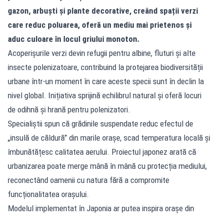
gazon, arbuști și plante decorative, creând spații verzi
care reduc poluarea, oferă un mediu mai prietenos și
aduc culoare în locul griului monoton.
Acoperișurile verzi devin refugii pentru albine, fluturi și alte
insecte polenizatoare, contribuind la protejarea biodiversității
urbane într-un moment în care aceste specii sunt în declin la
nivel global. Inițiativa sprijină echilibrul natural și oferă locuri
de odihnă și hrană pentru polenizatori.
Specialiștii spun că grădinile suspendate reduc efectul de
„insulă de căldură” din marile orașe, scad temperatura locală și
îmbunătățesc calitatea aerului. Proiectul japonez arată că
urbanizarea poate merge mână în mână cu protecția mediului,
reconectând oamenii cu natura fără a compromite
funcționalitatea orașului.
Modelul implementat în Japonia ar putea inspira orașe din