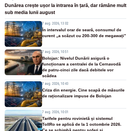
Dunărea crește ușor la intrarea în țară, dar rămâne mult
sub media lunii august
7 aug. 2026, 13:02
În intervalul orar de seară, consumul de
curent „a scăzut cu 200-300 de megawați”
7 aug. 2026, 10:51
Bolojan: Nivelul Dunării asigură o
funcționare a centralei de la Cernavodă
de patru-cinci zile dacă debitele vor
scădea
7 aug. 2026, 10:43
Criza din energie. Cine scapă de măsurile
de raționalizare impuse de Bolojan
7 aug. 2026, 10:01
Tarifele pentru rovinietă și sistemul
TollRo se aplică de la 1 octombrie 2026.
Ce se schimbă pentru șoferi și