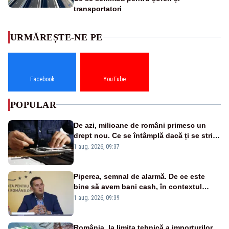
transportatori
URMĂREȘTE-NE PE
Facebook
YouTube
POPULAR
De azi, milioane de români primesc un
drept nou. Ce se întâmplă dacă ți se strică
un produs
1 aug. 2026, 09:37
Piperea, semnal de alarmă. De ce este
bine să avem bani cash, în contextul
alertei energetice?
1 aug. 2026, 09:39
România, la limita tehnică a importurilor