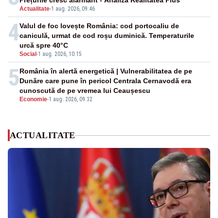
Prețurile cresc alarmant - Analiză Realitatea Plus
Actualitate
-
1 aug. 2026, 09:46
4
Valul de foc lovește România: cod portocaliu de
caniculă, urmat de cod roșu duminică. Temperaturile
urcă spre 40°C
Social
-
1 aug. 2026, 10:15
5
România în alertă energetică | Vulnerabilitatea de pe
Dunăre care pune în pericol Centrala Cernavodă era
cunoscută de pe vremea lui Ceaușescu
Economie
-
1 aug. 2026, 09:32
ACTUALITATE