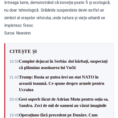
întreaga lume, demonstrând că inovația poate fi și ecologică,
nu doar tehnologică. Grădinile suspendate devin astfel un
simbol al orașelor viitorului, unde natura și viața urbană se
împletesc firesc.
Sursa: Newsinn
CITEȘTE ȘI
Complot dejucat în Serbia: doi bărbați, suspectați
15:50
că plănuiau asasinarea lui Vučić
Trump: Rusia ar putea lovi un stat NATO în
21:42
această toamnă. Ce spune despre armele pentru
Ucraina
Gest superb făcut de Adrian Mutu pentru soția sa,
20:43
Sandra. Zeci de mii de oameni au văzut imaginile
Operațiune fără precedent pe Dunăre. Cum
19:45