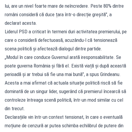
lui, are un nivel foarte mare de neîncredere. Peste 80% dintre
români consideră că duce țara într-o direcție greșită”, a
declarat acesta.
Liderul PSD a criticat în termeni duri activitatea premierului, pe
care o consideră defectuoasă, acuzându-l că tensionează
scena politică și afectează dialogul dintre partide.
„Modul în care conduce Guvernul arată iresponsabilitate. Se
poate guverna România și fără el. Există viață și după această
perioadă și ar trebui să fie una mai bună”, a spus Grindeanu.
Acesta a mai afirmat că actuala situație politică riscă să fie
dominată de un singur lider, sugerând că premierul încearcă să
controleze întreaga scenă politică, într-un mod similar cu cel
din trecut.
Declarațiile vin într-un context tensionat, în care o eventuală
moțiune de cenzură ar putea schimba echilibrul de putere din