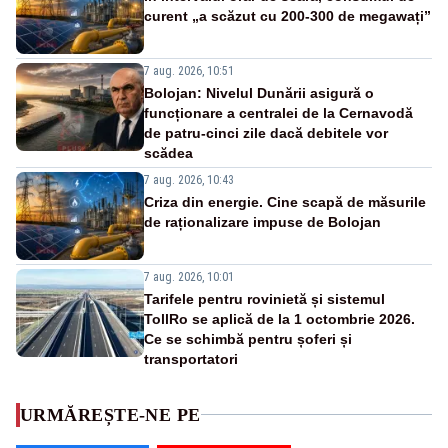
curent „a scăzut cu 200-300 de megawați”
7 aug. 2026, 10:51
Bolojan: Nivelul Dunării asigură o
funcționare a centralei de la Cernavodă
de patru-cinci zile dacă debitele vor
scădea
7 aug. 2026, 10:43
Criza din energie. Cine scapă de măsurile
de raționalizare impuse de Bolojan
7 aug. 2026, 10:01
Tarifele pentru rovinietă și sistemul
TollRo se aplică de la 1 octombrie 2026.
Ce se schimbă pentru șoferi și
transportatori
URMĂREȘTE-NE PE