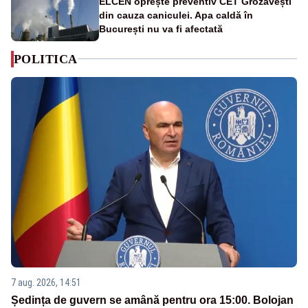
ELCEN oprește preventiv CET Grozăvești
din cauza caniculei. Apa caldă în
București nu va fi afectată
POLITICA
7 aug. 2026, 14:51
Ședința de guvern se amână pentru ora 15:00. Bolojan