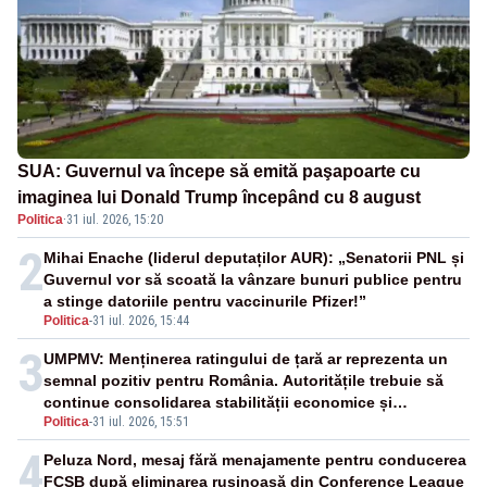
SUA: Guvernul va începe să emită paşapoarte cu
imaginea lui Donald Trump începând cu 8 august
Politica
·
31 iul. 2026, 15:20
2
Mihai Enache (liderul deputaților AUR): „Senatorii PNL și
Guvernul vor să scoată la vânzare bunuri publice pentru
a stinge datoriile pentru vaccinurile Pfizer!”
Politica
-
31 iul. 2026, 15:44
3
UMPMV: Menținerea ratingului de țară ar reprezenta un
semnal pozitiv pentru România. Autoritățile trebuie să
continue consolidarea stabilității economice și
Politica
-
31 iul. 2026, 15:51
financiare
4
Peluza Nord, mesaj fără menajamente pentru conducerea
FCSB după eliminarea rușinoasă din Conference League