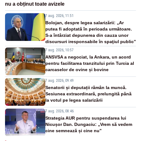
nu a obținut toate avizele
7 aug. 2026, 11:51
Bolojan, despre legea salarizării: „Ar
putea fi adoptată în perioada următoare.
S-a întârziat depunerea din cauza unor
discursuri iresponsabile în spaţiul public”
7 aug. 2026, 10:57
ANSVSA a negociat, la Ankara, un acord
pentru facilitarea tranzitului prin Turcia al
carcaselor de ovine și bovine
7 aug. 2026, 09:49
Senatorii și deputații rămân la muncă.
Sesiunea extraordinară, prelungită până
la votul pe legea salarizării
7 aug. 2026, 08:46
Strategia AUR pentru suspendarea lui
Nicușor Dan. Dungaciu: „Vrem să vedem
cine semnează și cine nu”