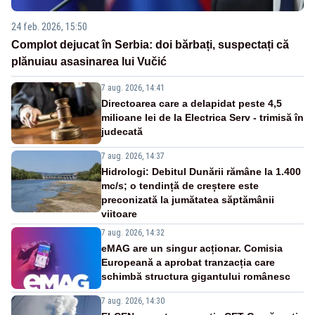
24 feb. 2026, 15:50
Complot dejucat în Serbia: doi bărbați, suspectați că
plănuiau asasinarea lui Vučić
7 aug. 2026, 14:41
Directoarea care a delapidat peste 4,5
milioane lei de la Electrica Serv - trimisă în
judecată
7 aug. 2026, 14:37
Hidrologi: Debitul Dunării rămâne la 1.400
mc/s; o tendință de creștere este
preconizată la jumătatea săptămânii
viitoare
7 aug. 2026, 14:32
eMAG are un singur acționar. Comisia
Europeană a aprobat tranzacția care
schimbă structura gigantului românesc
7 aug. 2026, 14:30