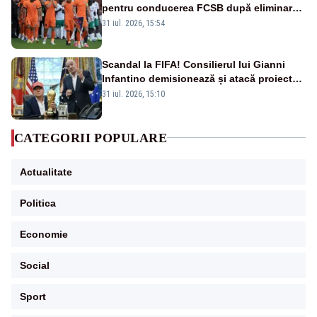
pentru conducerea FCSB după eliminarea
rușinoasă din Conference League
31 iul. 2026, 15:54
Scandal la FIFA! Consilierul lui Gianni
Infantino demisionează și atacă proiectul
privind investitorii străini
31 iul. 2026, 15:10
CATEGORII POPULARE
Actualitate
Politica
Economie
Social
Sport