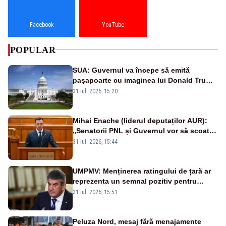
Facebook
YouTube
POPULAR
SUA: Guvernul va începe să emită
paşapoarte cu imaginea lui Donald Trump
începând cu 8 august
31 iul. 2026, 15:20
Mihai Enache (liderul deputaților AUR):
„Senatorii PNL și Guvernul vor să scoată
la vânzare bunuri publice pentru a stinge
31 iul. 2026, 15:44
datoriile pentru vaccinurile Pfizer!”
UMPMV: Menținerea ratingului de țară ar
reprezenta un semnal pozitiv pentru
România. Autoritățile trebuie să continue
31 iul. 2026, 15:51
consolidarea stabilității economice și
financiare
Peluza Nord, mesaj fără menajamente