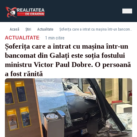
Acasă
Știri
Actualitate
Șoferița care a intrat cu mașina într-un bancomat din Galați este soția fostului ministru Victor Paul Dobre. O persoană a fost rănită
·
ACTUALITATE
1 min citire
Șoferița care a intrat cu mașina într-un
bancomat din Galați este soția fostului
ministru Victor Paul Dobre. O persoană
a fost rănită