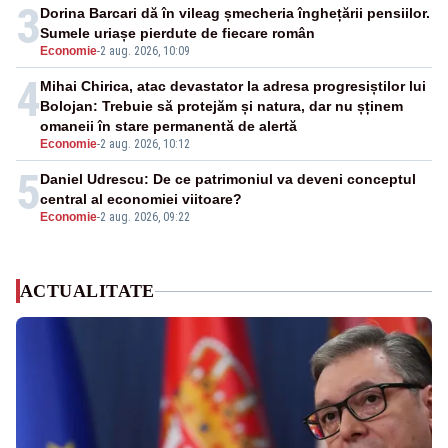
3
Dorina Barcari dă în vileag șmecheria înghețării pensiilor.
Sumele uriașe pierdute de fiecare român
Economie
-
2 aug. 2026, 10:09
4
Mihai Chirica, atac devastator la adresa progresiștilor lui
Bolojan: Trebuie să protejăm și natura, dar nu șținem
omaneii în stare permanentă de alertă
Economie
-
2 aug. 2026, 10:12
5
Daniel Udrescu: De ce patrimoniul va deveni conceptul
central al economiei viitoare?
Economie
-
2 aug. 2026, 09:22
ACTUALITATE