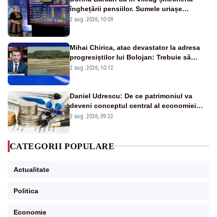
înghețării pensiilor. Sumele uriașe
pierdute de fiecare român
2 aug. 2026, 10:09
Mihai Chirica, atac devastator la adresa
progresiștilor lui Bolojan: Trebuie să
protejăm și natura, dar nu șținem omaneii
2 aug. 2026, 10:12
în stare permanentă de alertă
Daniel Udrescu: De ce patrimoniul va
deveni conceptul central al economiei
viitoare?
2 aug. 2026, 09:22
CATEGORII POPULARE
Actualitate
Politica
Economie