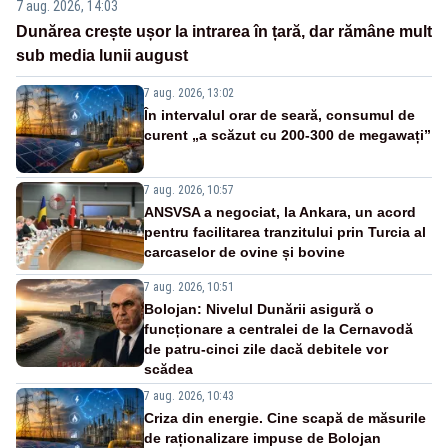
7 aug. 2026, 14:03
Dunărea crește ușor la intrarea în țară, dar rămâne mult
sub media lunii august
7 aug. 2026, 13:02
În intervalul orar de seară, consumul de
curent „a scăzut cu 200-300 de megawați”
7 aug. 2026, 10:57
ANSVSA a negociat, la Ankara, un acord
pentru facilitarea tranzitului prin Turcia al
carcaselor de ovine și bovine
7 aug. 2026, 10:51
Bolojan: Nivelul Dunării asigură o
funcționare a centralei de la Cernavodă
de patru-cinci zile dacă debitele vor
scădea
7 aug. 2026, 10:43
Criza din energie. Cine scapă de măsurile
de raționalizare impuse de Bolojan