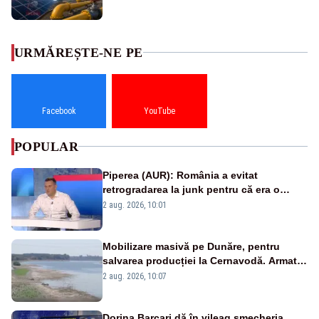
URMĂREȘTE-NE PE
Facebook
YouTube
POPULAR
Piperea (AUR): România a evitat
retrogradarea la junk pentru că era o
catastrofă pentru bănci și fondurile de
2 aug. 2026, 10:01
pensii
Mobilizare masivă pe Dunăre, pentru
salvarea producției la Cernavodă. Armata
va detona o stâncă și va devia apa
2 aug. 2026, 10:07
fluviului - IMAGINI AERIENE
Dorina Barcari dă în vileag șmecheria