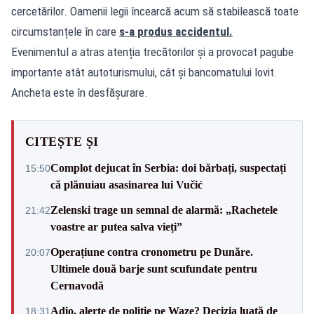
cercetărilor. Oamenii legii încearcă acum să stabilească toate
circumstanțele în care
s-a produs accidentul.
Evenimentul a atras atenția trecătorilor și a provocat pagube
importante atât autoturismului, cât și bancomatului lovit.
Ancheta este în desfășurare.
CITEȘTE ȘI
Complot dejucat în Serbia: doi bărbați, suspectați
15:50
că plănuiau asasinarea lui Vučić
Zelenski trage un semnal de alarmă: „Rachetele
21:42
voastre ar putea salva vieți”
Operațiune contra cronometru pe Dunăre.
20:07
Ultimele două barje sunt scufundate pentru
Cernavodă
Adio, alerte de poliție pe Waze? Decizia luată de
18:31