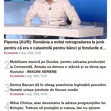
Piperea (AUR): România a evitat retrogradarea la junk
pentru că era o catastrofă pentru bănci și fondurile de
Economie
·
2 aug. 2026, 10:01
pensii
2
Mobilizare masivă pe Dunăre, pentru salvarea producției
la Cernavodă. Armata va detona o stâncă și va devia apa
fluviului - IMAGINI AERIENE
Economie
-
2 aug. 2026, 10:07
3
Dorina Barcari dă în vileag șmecheria înghețării pensiilor.
Sumele uriașe pierdute de fiecare român
Economie
-
2 aug. 2026, 10:09
4
Mihai Chirica, atac devastator la adresa progresiștilor lui
Bolojan: Trebuie să protejăm și natura, dar nu șținem