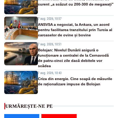
curent „a scăzut cu 200-300 de megawați”
7 aug. 2026, 10:57
ANSVSA a negociat, la Ankara, un acord
pentru facilitarea tranzitului prin Turcia al
carcaselor de ovine și bovine
7 aug. 2026, 10:51
Bolojan: Nivelul Dunării asigură o
funcționare a centralei de la Cernavodă
de patru-cinci zile dacă debitele vor
scădea
7 aug. 2026, 10:43
Criza din energie. Cine scapă de măsurile
de raționalizare impuse de Bolojan
URMĂREȘTE-NE PE