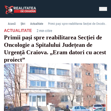
Acasă
Știri
Actualitate
Primii pași spre reabilitarea Secției de Oncologie a Spitalului Județean de Urgență Craiova. „Eram datori cu acest proiect”
·
ACTUALITATE
2 min citire
Primii pași spre reabilitarea Secției de
Oncologie a Spitalului Județean de
Urgență Craiova. „Eram datori cu acest
proiect”