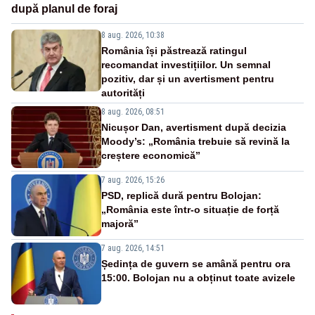
după planul de foraj
8 aug. 2026, 10:38
România își păstrează ratingul
recomandat investițiilor. Un semnal
pozitiv, dar și un avertisment pentru
autorități
8 aug. 2026, 08:51
Nicușor Dan, avertisment după decizia
Moody’s: „România trebuie să revină la
creștere economică”
7 aug. 2026, 15:26
PSD, replică dură pentru Bolojan:
„România este într-o situație de forță
majoră”
7 aug. 2026, 14:51
Ședința de guvern se amână pentru ora
15:00. Bolojan nu a obținut toate avizele