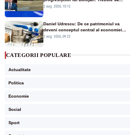
protejăm și natura, dar nu șținem omaneii
2 aug. 2026, 10:12
în stare permanentă de alertă
Daniel Udrescu: De ce patrimoniul va
deveni conceptul central al economiei
viitoare?
2 aug. 2026, 09:22
CATEGORII POPULARE
Actualitate
Politica
Economie
Social
Sport