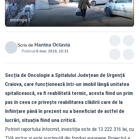
oncologie-1
Hantea Octavia
Scris de
Publicat:
6 mar. 2019, 10:31
Secția de Oncologie a Spitalului Județean de Urgență
Craiova, care funcționează într-un imobil lângă unitatea
spitalicească, va fi reabilitată termic, acesta fiind un prim
pas în ceea ce privește reabilitarea clădirii care de la
înființare până în prezent nu a beneficiat de astfel de
lucrări, situația fiind una critică.
Potrivit raportului întocmit, investiția este de 13.222.316 lei, cu
TVA inclus și este susținută din fonduri europene.Proiectul a