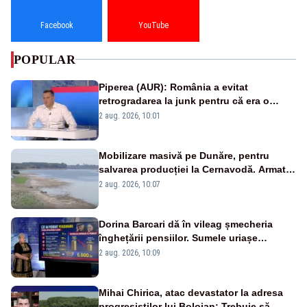
Facebook
YouTube
POPULAR
Piperea (AUR): România a evitat
retrogradarea la junk pentru că era o
catastrofă pentru bănci și fondurile de
2 aug. 2026, 10:01
pensii
Mobilizare masivă pe Dunăre, pentru
salvarea producției la Cernavodă. Armata
va detona o stâncă și va devia apa
2 aug. 2026, 10:07
fluviului - IMAGINI AERIENE
Dorina Barcari dă în vileag șmecheria
înghețării pensiilor. Sumele uriașe
pierdute de fiecare român
2 aug. 2026, 10:09
Mihai Chirica, atac devastator la adresa
progresiștilor lui Bolojan: Trebuie să