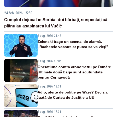
24 feb. 2026, 15:50
Complot dejucat în Serbia: doi bărbați, suspectați că
plănuiau asasinarea lui Vučić
8 aug. 2026, 21:42
Zelenski trage un semnal de alarmă:
„Rachetele voastre ar putea salva vieți”
8 aug. 2026, 20:07
Operațiune contra cronometru pe Dunăre.
Ultimele două barje sunt scufundate
pentru Cernavodă
8 aug. 2026, 18:31
Adio, alerte de poliție pe Waze? Decizia
luată de Curtea de Justiție a UE
8 aug. 2026, 17:31