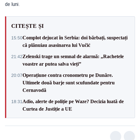
de luni.
CITEȘTE ȘI
Complot dejucat în Serbia: doi bărbați, suspectați
15:50
că plănuiau asasinarea lui Vučić
Zelenski trage un semnal de alarmă: „Rachetele
21:42
voastre ar putea salva vieți”
Operațiune contra cronometru pe Dunăre.
20:07
Ultimele două barje sunt scufundate pentru
Cernavodă
Adio, alerte de poliție pe Waze? Decizia luată de
18:31
Curtea de Justiție a UE