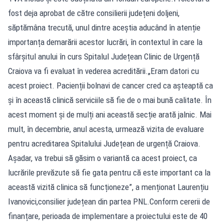
fost deja aprobat de către consilierii județeni doljeni,
săptămâna trecută, unul dintre aceștia aducând în atenție
importanța demarării acestor lucrări, în contextul în care la
sfârșitul anului în curs Spitalul Județean Clinic de Urgență
Craiova va fi evaluat în vederea acreditării.„Eram datori cu
acest proiect. Pacienții bolnavi de cancer cred ca așteaptă ca
și în această clinică serviciile să fie de o mai bună calitate. În
acest moment și de mulți ani această secție arată jalnic. Mai
mult, în decembrie, anul acesta, urmează vizita de evaluare
pentru acreditarea Spitalului Județean de urgență Craiova.
Așadar, va trebui să găsim o variantă ca acest proiect, ca
lucrările prevăzute să fie gata pentru că este important ca la
această vizită clinica să funcționeze”, a menționat Laurențiu
Ivanovici,consilier județean din partea PNL.Conform cererii de
finanțare, perioada de implementare a proiectului este de 40