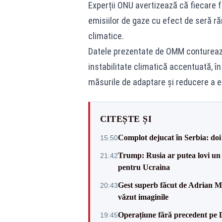
Experții ONU avertizează că fiecare 
emisiilor de gaze cu efect de seră r
climatice.
Datele prezentate de OMM conturează
instabilitate climatică accentuată, î
măsurile de adaptare și reducere a em
CITEȘTE ȘI
Complot dejucat în Serbia: doi 
15:50
Trump: Rusia ar putea lovi un
21:42
pentru Ucraina
Gest superb făcut de Adrian Mu
20:43
văzut imaginile
Operațiune fără precedent pe 
19:45