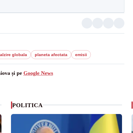
alzire globala
planeta afectata
emisii
aiova și pe
Google News
POLITICA