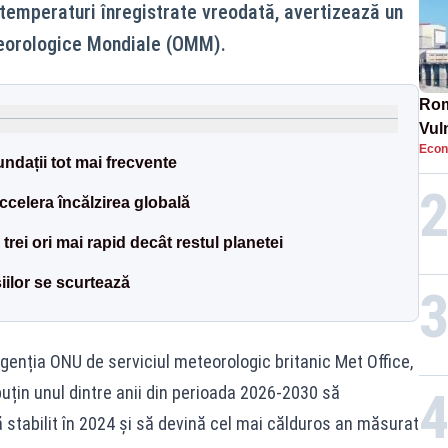
temperaturi înregistrate vreodată, avertizează un
teorologice Mondiale (OMM).
Rom
Vul
Econ
pun
undații tot mai frecvente
cun
celera încălzirea globală
trei ori mai rapid decât restul planetei
ilor se scurtează
agenția ONU de serviciul meteorologic britanic Met Office,
puțin unul dintre anii din perioada 2026-2030 să
tabilit în 2024 și să devină cel mai călduros an măsurat