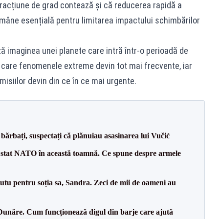
fracțiune de grad contează și că reducerea rapidă a
ămâne esențială pentru limitarea impactului schimbărilor
 imaginea unei planete care intră într-o perioadă de
n care fenomenele extreme devin tot mai frecvente, iar
isiilor devin din ce în ce mai urgente.
bărbați, suspectați că plănuiau asasinarea lui Vučić
 stat NATO în această toamnă. Ce spune despre armele
tu pentru soția sa, Sandra. Zeci de mii de oameni au
Dunăre. Cum funcționează digul din barje care ajută