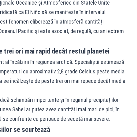
aționale Oceanice și Atmosferice din Statele Unite
ridicată ca El Niño să se manifeste în intervalul
est fenomen eliberează în atmosferă cantități
ceanul Pacific și este asociat, de regulă, cu ani extrem
 trei ori mai rapid decât restul planetei
t al încălzirii în regiunea arctică. Specialiștii estimează
temperaturi cu aproximativ 2,8 grade Celsius peste media
 se încălzește de peste trei ori mai repede decât media
dică schimbări importante și în regimul precipitațiilor.
iunea Sahel ar putea avea cantități mai mari de ploi, în
 se confrunte cu perioade de secetă mai severe.
iilor se scurtează