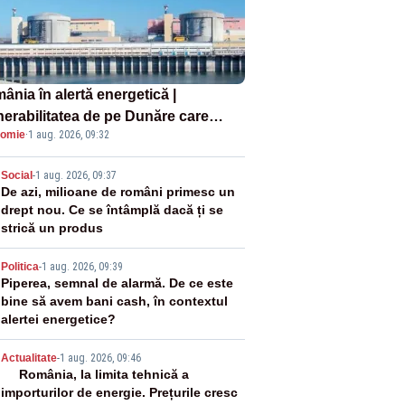
ânia în alertă energetică |
nerabilitatea de pe Dunăre care
omie
·
1 aug. 2026, 09:32
e în pericol Centrala Cernavodă era
oscută de pe vremea lui Ceaușescu
2
Social
-
1 aug. 2026, 09:37
De azi, milioane de români primesc un
drept nou. Ce se întâmplă dacă ți se
strică un produs
3
Politica
-
1 aug. 2026, 09:39
Piperea, semnal de alarmă. De ce este
bine să avem bani cash, în contextul
alertei energetice?
4
Actualitate
-
1 aug. 2026, 09:46
România, la limita tehnică a
importurilor de energie. Prețurile cresc