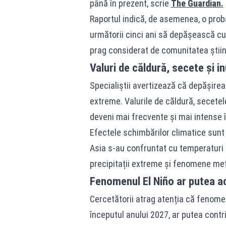
până în prezent, scrie
The Guardian.
Raportul indică, de asemenea, o prob
următorii cinci ani să depășească cu 
prag considerat de comunitatea științ
Valuri de căldură, secete și i
Specialiștii avertizează că depășire
extreme. Valurile de căldură, secetele
deveni mai frecvente și mai intense în
Efectele schimbărilor climatice sunt d
Asia s-au confruntat cu temperaturi r
precipitații extreme și fenomene me
Fenomenul El Niño ar putea ac
Cercetătorii atrag atenția că fenomen
începutul anului 2027, ar putea contr