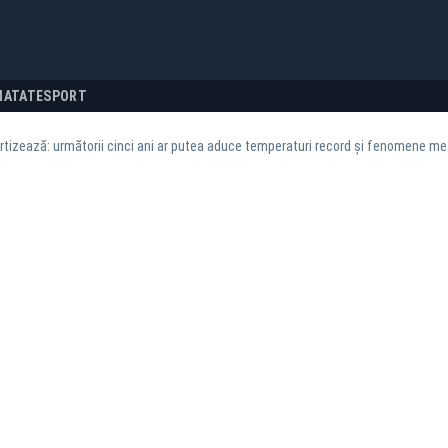
NATATE
SPORT
tizează: următorii cinci ani ar putea aduce temperaturi record și fenomene m