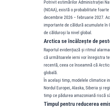
Potrivit estimărilor Administrației N
(NOAA), există o probabilitate foarte 
decembrie 2026 – februarie 2027. Ac
importante de căldură acumulate în O
de călduroși la nivel global.
Arctica se încălzește de peste
Raportul evidențiază și ritmul alarman
că următoarele ierni vor înregistra 
recentă, ceea ce înseamnă că Arctica
globală.
În același timp, modelele climatice in
Nordul Europei, Alaska, Siberia și reg
timp ce pădurea amazoniană riscă să
Timpul pentru reducerea emis