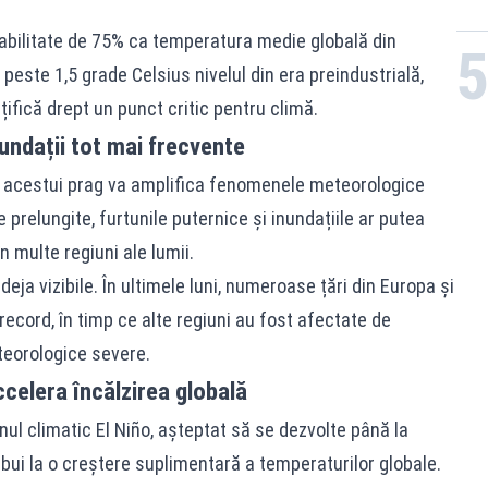
abilitate de 75% ca temperatura medie globală din
peste 1,5 grade Celsius nivelul din era preindustrială,
ifică drept un punct critic pentru climă.
nundații tot mai frecvente
a acestui prag va amplifica fenomenele meteorologice
 prelungite, furtunile puternice și inundațiile ar putea
 multe regiuni ale lumii.
eja vizibile. În ultimele luni, numeroase țări din Europa și
ecord, în timp ce alte regiuni au fost afectate de
teorologice severe.
celera încălzirea globală
ul climatic El Niño, așteptat să se dezvolte până la
ibui la o creștere suplimentară a temperaturilor globale.