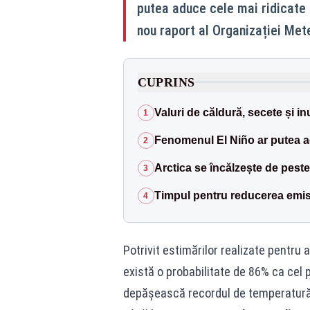
putea aduce cele mai ridicate 
nou raport al Organizației Me
CUPRINS
Valuri de căldură, secete și in
1
Fenomenul El Niño ar putea ac
2
Arctica se încălzește de peste 
3
Timpul pentru reducerea emisi
4
Potrivit estimărilor realizate pentru 
există o probabilitate de 86% ca cel 
depășească recordul de temperatură s