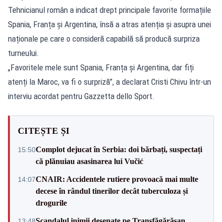
Tehnicianul român a indicat drept principale favorite formațiile
Spania, Franța și Argentina, însă a atras atenția și asupra unei
naționale pe care o consideră capabilă să producă surpriza
turneului.
„Favoritele mele sunt Spania, Franța și Argentina, dar fiți
atenți la Maroc, va fi o surpriză”, a declarat Cristi Chivu într-un
interviu acordat pentru Gazzetta dello Sport.
CITEȘTE ȘI
Complot dejucat în Serbia: doi bărbați, suspectați
15:50
că plănuiau asasinarea lui Vučić
CNAIR: Accidentele rutiere provoacă mai multe
14:07
decese în rândul tinerilor decât tuberculoza și
drogurile
Scandalul inimii desenate pe Transfăgărășan
13:48