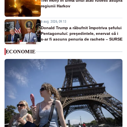
Trei morți în urma unui atac rusesc asupra
regiunii Harkov
6 aug. 2026, 09:13
Donald Trump a răbufnit împotriva șefului
Pentagonului: președintele, enervat că i
s-ar fi ascuns penuria de rachete – SURSE
ECONOMIE