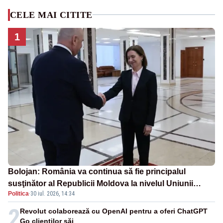
CELE MAI CITITE
1
Bolojan: România va continua să fie principalul
susţinător al Republicii Moldova la nivelul Uniunii
Politica
·
30 iul. 2026, 14:34
Europene
2
Revolut colaborează cu OpenAI pentru a oferi ChatGPT
Go clienţilor săi