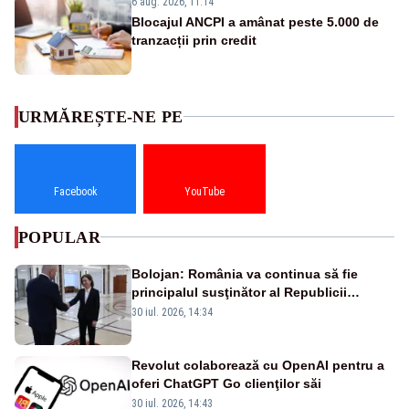
6 aug. 2026, 11:14
Blocajul ANCPI a amânat peste 5.000 de
tranzacții prin credit
URMĂREȘTE-NE PE
Facebook
YouTube
POPULAR
Bolojan: România va continua să fie
principalul susţinător al Republicii
Moldova la nivelul Uniunii Europene
30 iul. 2026, 14:34
Revolut colaborează cu OpenAI pentru a
oferi ChatGPT Go clienţilor săi
30 iul. 2026, 14:43