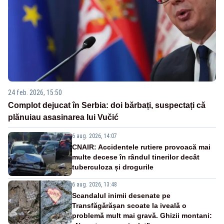
24 feb. 2026, 15:50
Complot dejucat în Serbia: doi bărbați, suspectați că
plănuiau asasinarea lui Vučić
6 aug. 2026, 14:07
CNAIR: Accidentele rutiere provoacă mai
multe decese în rândul tinerilor decât
tuberculoza și drogurile
6 aug. 2026, 13:48
Scandalul inimii desenate pe
Transfăgărășan scoate la iveală o
problemă mult mai gravă. Ghizii montani: