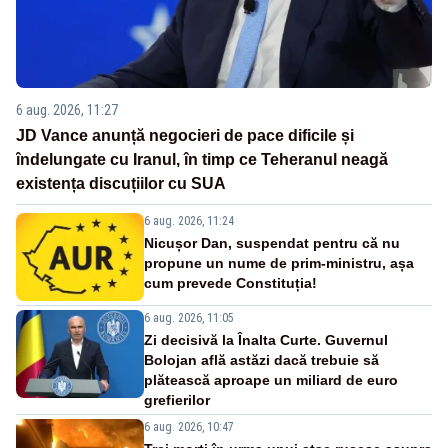
6 aug. 2026, 11:27
JD Vance anunță negocieri de pace dificile și
îndelungate cu Iranul, în timp ce Teheranul neagă
existența discuțiilor cu SUA
6 aug. 2026, 11:24
Nicușor Dan, suspendat pentru că nu
propune un nume de prim-ministru, așa
cum prevede Constituția!
6 aug. 2026, 11:05
Zi decisivă la Înalta Curte. Guvernul
Bolojan află astăzi dacă trebuie să
plătească aproape un miliard de euro
grefierilor
6 aug. 2026, 10:47