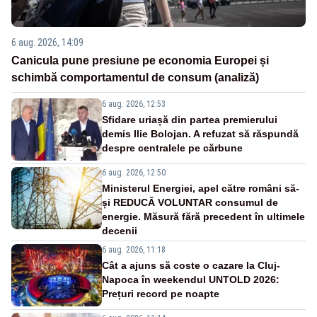
6 aug. 2026, 14:09
Canicula pune presiune pe economia Europei și
schimbă comportamentul de consum (analiză)
6 aug. 2026, 12:53
Sfidare uriașă din partea premierului
demis Ilie Bolojan. A refuzat să răspundă
despre centralele pe cărbune
6 aug. 2026, 12:50
Ministerul Energiei, apel către români să-
și REDUCĂ VOLUNTAR consumul de
energie. Măsură fără precedent în ultimele
decenii
6 aug. 2026, 11:18
Cât a ajuns să coste o cazare la Cluj-
Napoca în weekendul UNTOLD 2026:
Prețuri record pe noapte