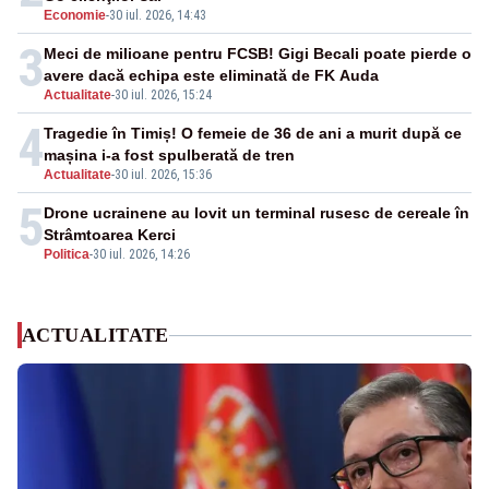
Economie
-
30 iul. 2026, 14:43
3
Meci de milioane pentru FCSB! Gigi Becali poate pierde o
avere dacă echipa este eliminată de FK Auda
Actualitate
-
30 iul. 2026, 15:24
4
Tragedie în Timiș! O femeie de 36 de ani a murit după ce
mașina i-a fost spulberată de tren
Actualitate
-
30 iul. 2026, 15:36
5
Drone ucrainene au lovit un terminal rusesc de cereale în
Strâmtoarea Kerci
Politica
-
30 iul. 2026, 14:26
ACTUALITATE