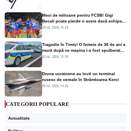
Meci de milioane pentru FCSB! Gigi
Becali poate pierde o avere dacă echipa
este eliminată de FK Auda
30 iul. 2026, 15:24
Tragedie în Timiș! O femeie de 36 de ani a
murit după ce mașina i-a fost spulberată
de tren
30 iul. 2026, 15:36
Drone ucrainene au lovit un terminal
rusesc de cereale în Strâmtoarea Kerci
30 iul. 2026, 14:26
CATEGORII POPULARE
Actualitate
Politica