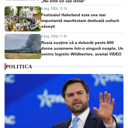
„Nu este un caz izolat”
6 aug. 2026, 13:16
Festivalul Haferland este cea mai
importantă manifestare dedicată culturii
săsești
6 aug. 2026, 11:43
Rusia susține că a doborât peste 600
drone ucrainene într-o singură noapte. Un
centru logistic Wildberries, avariat VIDEO
POLITICA