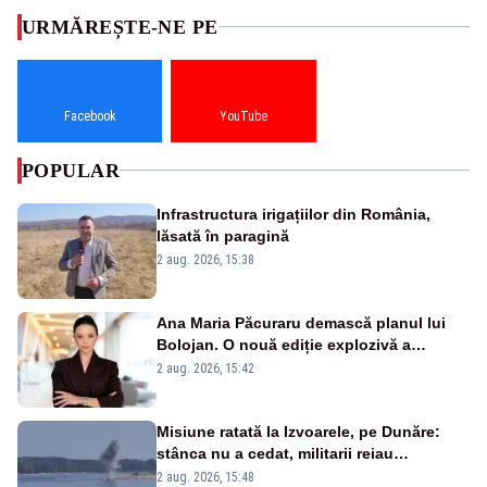
URMĂREȘTE-NE PE
Facebook
YouTube
POPULAR
Infrastructura irigațiilor din România,
lăsată în paragină
2 aug. 2026, 15:38
Ana Maria Păcuraru demască planul lui
Bolojan. O nouă ediție explozivă a
emisiunii „Miza Zilei” la Realitatea PLUS
2 aug. 2026, 15:42
Misiune ratată la Izvoarele, pe Dunăre:
stânca nu a cedat, militarii reiau
detonările luni – VIDEO
2 aug. 2026, 15:48