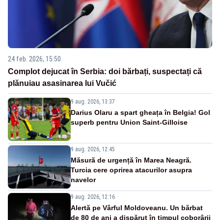
24 feb. 2026, 15:50
Complot dejucat în Serbia: doi bărbați, suspectați că
plănuiau asasinarea lui Vučić
9 aug. 2026, 13:37
Darius Olaru a spart gheața în Belgia! Gol
superb pentru Union Saint-Gilloise
9 aug. 2026, 12:45
Măsură de urgență în Marea Neagră.
Turcia cere oprirea atacurilor asupra
navelor
9 aug. 2026, 12:16
Alertă pe Vârful Moldoveanu. Un bărbat
de 80 de ani a dispărut în timpul coborârii