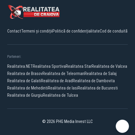
Contact
Termeni și condiții
Politică de confidențialitate
Cod de conduită
Parteneri:
Realitatea.NET
Realitatea Sportiva
Realitatea Star
Realitatea de Valcea
Realitatea de Brasov
Realitatea de Teleorman
Realitatea de Salaj
Realitatea de Galati
Realitatea de Arad
Realitatea de Dambovita
Realitatea de Mehedinti
Realitatea de Iasi
Realitatea de Bucuresti
Realitatea de Giurgiu
Realitatea de Tulcea
© 2026 PHG Media Invest LLC
Facebook
YouTube