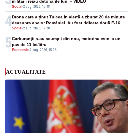
militarii reiau detonările luni – VIDEO
Social
-
2 aug. 2026, 15:48
4
Drona care a ținut Tulcea în alertă a zburat 20 de minute
deasupra apelor României. Au fost ridicate două F-16
Social
-
2 aug. 2026, 19:28
5
Carburanții s-au scumpit din nou, motorina este la un
pas de 11 lei/litru
Economie
-
2 aug. 2026, 15:36
ACTUALITATE