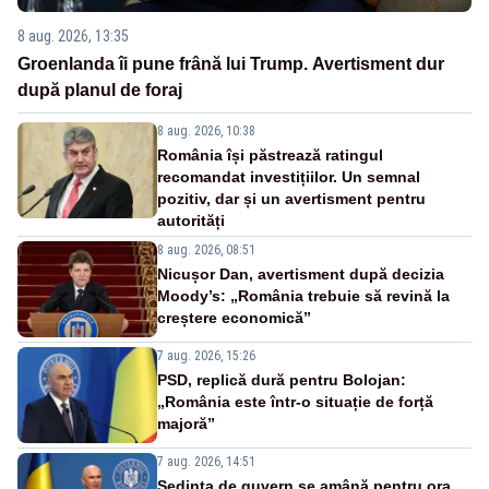
8 aug. 2026, 13:35
Groenlanda îi pune frână lui Trump. Avertisment dur
după planul de foraj
8 aug. 2026, 10:38
România își păstrează ratingul
recomandat investițiilor. Un semnal
pozitiv, dar și un avertisment pentru
autorități
8 aug. 2026, 08:51
Nicușor Dan, avertisment după decizia
Moody’s: „România trebuie să revină la
creștere economică”
7 aug. 2026, 15:26
PSD, replică dură pentru Bolojan:
„România este într-o situație de forță
majoră”
7 aug. 2026, 14:51
Ședința de guvern se amână pentru ora