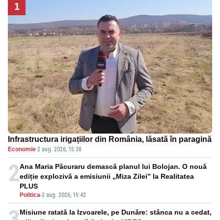
1
Infrastructura irigațiilor din România, lăsată în paragină
Economie
·
2 aug. 2026, 15:38
2
Ana Maria Păcuraru demască planul lui Bolojan. O nouă
ediție explozivă a emisiunii „Miza Zilei” la Realitatea
PLUS
Politica
-
2 aug. 2026, 15:42
3
Misiune ratată la Izvoarele, pe Dunăre: stânca nu a cedat,