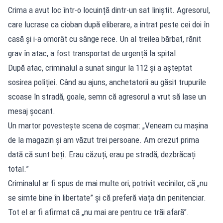
Crima a avut loc într-o locuință dintr-un sat liniștit. Agresorul,
care lucrase ca cioban după eliberare, a intrat peste cei doi în
casă și i-a omorât cu sânge rece. Un al treilea bărbat, rănit
grav în atac, a fost transportat de urgență la spital.
După atac, criminalul a sunat singur la 112 și a așteptat
sosirea poliției. Când au ajuns, anchetatorii au găsit trupurile
scoase în stradă, goale, semn că agresorul a vrut să lase un
mesaj șocant.
Un martor povestește scena de coșmar: „Veneam cu mașina
de la magazin și am văzut trei persoane. Am crezut prima
dată că sunt beți. Erau căzuți, erau pe stradă, dezbrăcați
total.”
Criminalul ar fi spus de mai multe ori, potrivit vecinilor, că „nu
se simte bine în libertate” și că preferă viața din penitenciar.
Tot el ar fi afirmat că „nu mai are pentru ce trăi afară”.