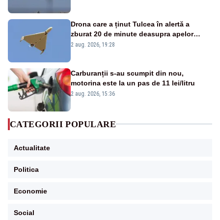
Drona care a ținut Tulcea în alertă a
zburat 20 de minute deasupra apelor
României. Au fost ridicate două F-16
2 aug. 2026, 19:28
Carburanții s-au scumpit din nou,
motorina este la un pas de 11 lei/litru
2 aug. 2026, 15:36
CATEGORII POPULARE
Actualitate
Politica
Economie
Social