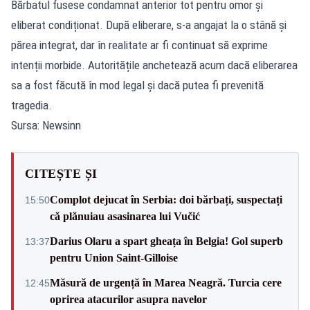
Bărbatul fusese condamnat anterior tot pentru omor și
eliberat condiționat. După eliberare, s-a angajat la o stână și
părea integrat, dar în realitate ar fi continuat să exprime
intenții morbide. Autoritățile anchetează acum dacă eliberarea
sa a fost făcută în mod legal și dacă putea fi prevenită
tragedia.
Sursa: Newsinn
CITEȘTE ȘI
Complot dejucat în Serbia: doi bărbați, suspectați
15:50
că plănuiau asasinarea lui Vučić
Darius Olaru a spart gheața în Belgia! Gol superb
13:37
pentru Union Saint-Gilloise
Măsură de urgență în Marea Neagră. Turcia cere
12:45
oprirea atacurilor asupra navelor