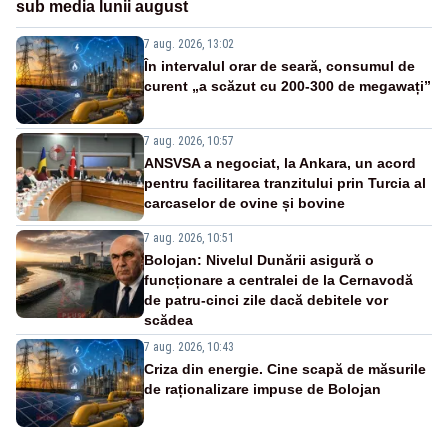
sub media lunii august
7 aug. 2026, 13:02
În intervalul orar de seară, consumul de
curent „a scăzut cu 200-300 de megawați”
7 aug. 2026, 10:57
ANSVSA a negociat, la Ankara, un acord
pentru facilitarea tranzitului prin Turcia al
carcaselor de ovine și bovine
7 aug. 2026, 10:51
Bolojan: Nivelul Dunării asigură o
funcționare a centralei de la Cernavodă
de patru-cinci zile dacă debitele vor
scădea
7 aug. 2026, 10:43
Criza din energie. Cine scapă de măsurile
de raționalizare impuse de Bolojan