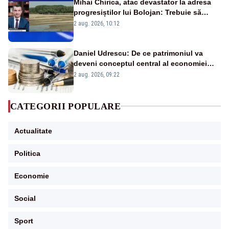
Mihai Chirica, atac devastator la adresa
progresiștilor lui Bolojan: Trebuie să
protejăm și natura, dar nu șținem omaneii
2 aug. 2026, 10:12
în stare permanentă de alertă
Daniel Udrescu: De ce patrimoniul va
deveni conceptul central al economiei
viitoare?
2 aug. 2026, 09:22
CATEGORII POPULARE
Actualitate
Politica
Economie
Social
Sport