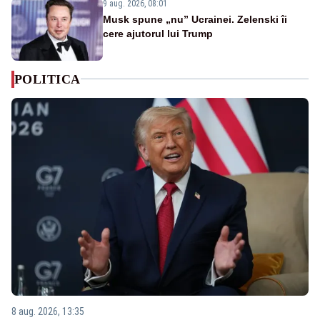
9 aug. 2026, 08:01
Musk spune „nu” Ucrainei. Zelenski îi
cere ajutorul lui Trump
POLITICA
8 aug. 2026, 13:35