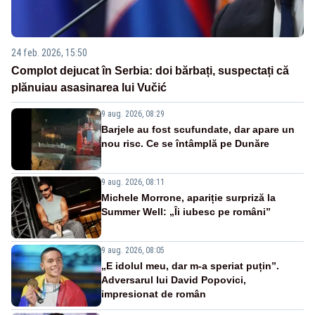
24 feb. 2026, 15:50
Complot dejucat în Serbia: doi bărbați, suspectați că
plănuiau asasinarea lui Vučić
9 aug. 2026, 08:29
Barjele au fost scufundate, dar apare un
nou risc. Ce se întâmplă pe Dunăre
9 aug. 2026, 08:11
Michele Morrone, apariție surpriză la
Summer Well: „Îi iubesc pe români”
9 aug. 2026, 08:05
„E idolul meu, dar m-a speriat puțin”.
Adversarul lui David Popovici,
impresionat de român