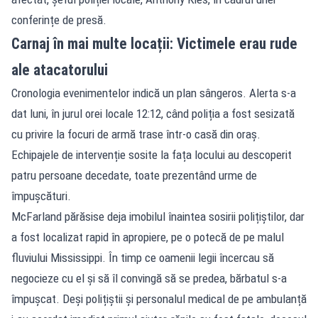
conferințe de presă.
Carnaj în mai multe locații: Victimele erau rude
ale atacatorului
Cronologia evenimentelor indică un plan sângeros. Alerta s-a
dat luni, în jurul orei locale 12:12, când poliția a fost sesizată
cu privire la focuri de armă trase într-o casă din oraș.
Echipajele de intervenție sosite la fața locului au descoperit
patru persoane decedate, toate prezentând urme de
împușcături.
McFarland părăsise deja imobilul înaintea sosirii polițiștilor, dar
a fost localizat rapid în apropiere, pe o potecă de pe malul
fluviului Mississippi. În timp ce oamenii legii încercau să
negocieze cu el și să îl convingă să se predea, bărbatul s-a
împușcat. Deși polițiștii și personalul medical de pe ambulanță