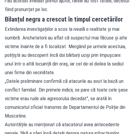
i-au acordat imediat primul ajutor, rănile au fost fatale, decesul
fiind pronunțat pe loc.
Bilanțul negru a crescut în timpul cercetărilor
Extinderea investigațiilor a scos la iveală o realitate și mai
sumbră. Anchetatorii au aflat că suspectul mai făcuse și alte
victime înainte de a fi localizat. Mergând pe urmele acestuia,
polițiștii au descoperit încă doi bărbați uciși prin împușcare:
unul într-o altă locuință din oraș, iar cel de-al doilea la sediul
unei firme din vecinătate.
„Datele preliminare confirmă că atacurile au avut la bază un
conflict familial. Din primele indicii, se pare că toate cele șase
victime erau rude ale agresorului decedat”, se arată în
comunicatul oficial transmis de Departamentul de Poliție din
Muscatine.
Autoritățile au menționat că atacatorul avea antecedente
penale, fără a oferi însă detalii despre natura infracțiunilor