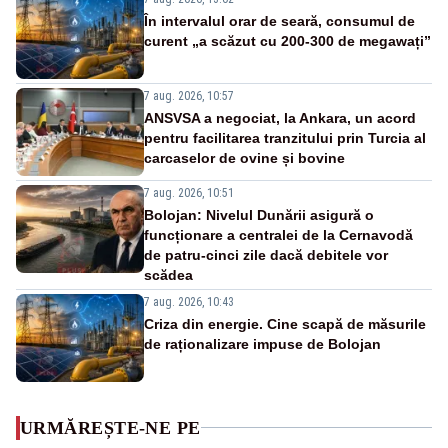
În intervalul orar de seară, consumul de
curent „a scăzut cu 200-300 de megawați”
7 aug. 2026, 10:57
ANSVSA a negociat, la Ankara, un acord
pentru facilitarea tranzitului prin Turcia al
carcaselor de ovine și bovine
7 aug. 2026, 10:51
Bolojan: Nivelul Dunării asigură o
funcționare a centralei de la Cernavodă
de patru-cinci zile dacă debitele vor
scădea
7 aug. 2026, 10:43
Criza din energie. Cine scapă de măsurile
de raționalizare impuse de Bolojan
URMĂREȘTE-NE PE