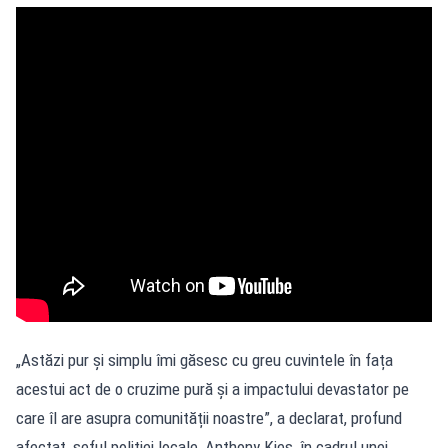
„Astăzi pur și simplu îmi găsesc cu greu cuvintele în fața
acestui act de o cruzime pură și a impactului devastator pe
care îl are asupra comunității noastre”, a declarat, profund
afectat, șeful poliției locale, Anthony Kies, în cadrul unei