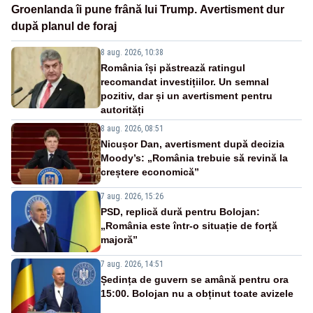
Groenlanda îi pune frână lui Trump. Avertisment dur
după planul de foraj
8 aug. 2026, 10:38
România își păstrează ratingul
recomandat investițiilor. Un semnal
pozitiv, dar și un avertisment pentru
autorități
8 aug. 2026, 08:51
Nicușor Dan, avertisment după decizia
Moody’s: „România trebuie să revină la
creștere economică”
7 aug. 2026, 15:26
PSD, replică dură pentru Bolojan:
„România este într-o situație de forță
majoră”
7 aug. 2026, 14:51
Ședința de guvern se amână pentru ora
15:00. Bolojan nu a obținut toate avizele