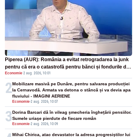
Piperea (AUR): România a evitat retrogradarea la junk
pentru că era o catastrofă pentru bănci și fondurile de
Economie
·
2 aug. 2026, 10:01
pensii
2
Mobilizare masivă pe Dunăre, pentru salvarea producției
la Cernavodă. Armata va detona o stâncă și va devia apa
fluviului - IMAGINI AERIENE
Economie
-
2 aug. 2026, 10:07
3
Dorina Barcari dă în vileag șmecheria înghețării pensiilor.
Sumele uriașe pierdute de fiecare român
Economie
-
2 aug. 2026, 10:09
Mihai Chirica, atac devastator la adresa progresiștilor lui