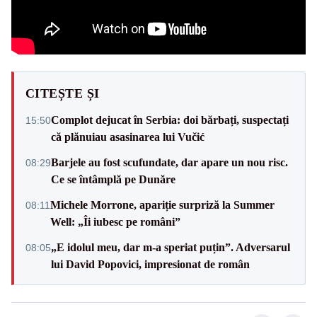
CITEȘTE ȘI
Complot dejucat în Serbia: doi bărbați, suspectați
15:50
că plănuiau asasinarea lui Vučić
Barjele au fost scufundate, dar apare un nou risc.
08:29
Ce se întâmplă pe Dunăre
Michele Morrone, apariție surpriză la Summer
08:11
Well: „Îi iubesc pe români”
„E idolul meu, dar m-a speriat puțin”. Adversarul
08:05
lui David Popovici, impresionat de român