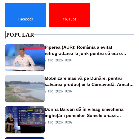
Facebook
YouTube
POPULAR
Piperea (AUR): România a evitat
retrogradarea la junk pentru că era o
catastrofă pentru bănci și fondurile de
2 aug. 2026, 10:01
pensii
Mobilizare masivă pe Dunăre, pentru
salvarea producției la Cernavodă. Armata
va detona o stâncă și va devia apa
2 aug. 2026, 10:07
fluviului - IMAGINI AERIENE
Dorina Barcari dă în vileag șmecheria
înghețării pensiilor. Sumele uriașe
pierdute de fiecare român
2 aug. 2026, 10:09