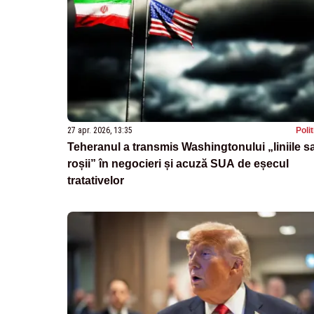
27 apr. 2026, 13:35
Poli
Teheranul a transmis Washingtonului „liniile s
roșii” în negocieri și acuză SUA de eșecul
tratativelor