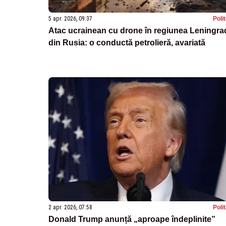
5 apr. 2026, 09:37
Poli
Atac ucrainean cu drone în regiunea Leningra
din Rusia: o conductă petrolieră, avariată
2 apr. 2026, 07:58
Poli
Donald Trump anunță „aproape îndeplinite”