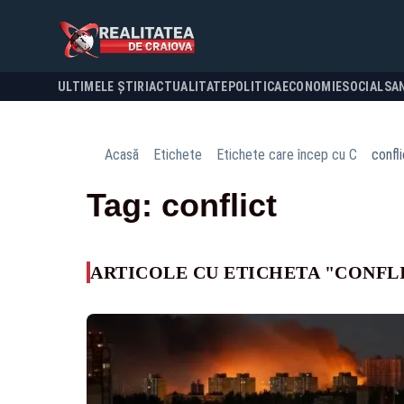
ULTIMELE ȘTIRI
ACTUALITATE
POLITICA
ECONOMIE
SOCIAL
SA
Acasă
Etichete
Etichete care încep cu C
confli
Tag: conflict
ARTICOLE CU ETICHETA "CONFL