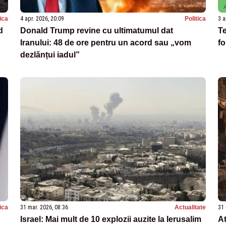
tica
4 apr. 2026, 20:09
Politica
3 a
d
Donald Trump revine cu ultimatumul dat
Te
Iranului: 48 de ore pentru un acord sau „vom
fo
dezlănțui iadul”
tica
31 mar. 2026, 08:36
Actualitate
31 
Israel: Mai mult de 10 explozii auzite la Ierusalim
At