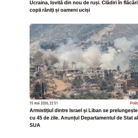
Ucraina, lovită din nou de ruși. Clădiri în flăcări
copii răniți și oameni uciși
15 mai 2026, 22:51
Poli
Armistițiul dintre Israel și Liban se prelungește
cu 45 de zile. Anunțul Departamentul de Stat al
SUA