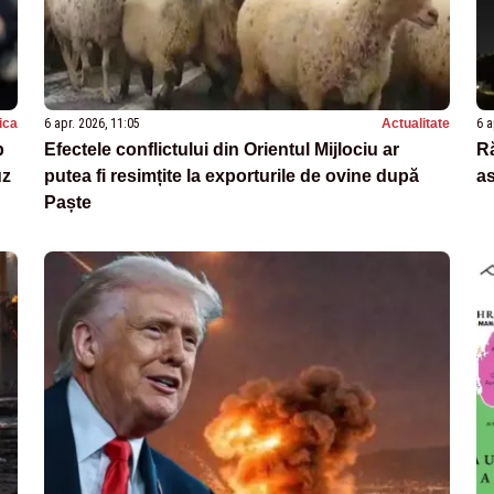
tica
6 apr. 2026, 11:05
Actualitate
6 a
p
Efectele conflictului din Orientul Mijlociu ar
Ră
uz
putea fi resimțite la exporturile de ovine după
as
Paște