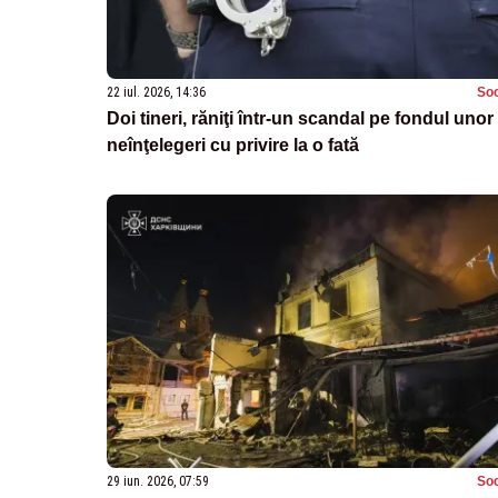
22 iul. 2026, 14:36
Soc
Doi tineri, răniţi într-un scandal pe fondul unor
neînţelegeri cu privire la o fată
29 iun. 2026, 07:59
Soc