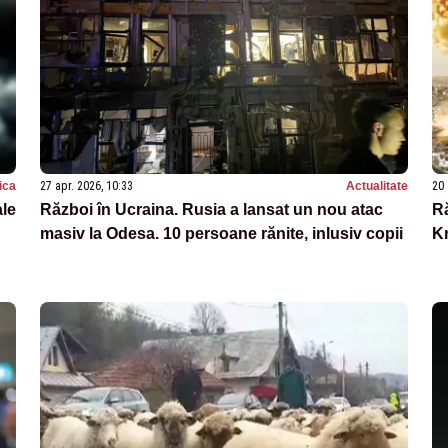
tica
27 apr. 2026, 10:33
Actualitate
20 
ale
Război în Ucraina. Rusia a lansat un nou atac
Ră
masiv la Odesa. 10 persoane rănite, inlusiv copii
Kr