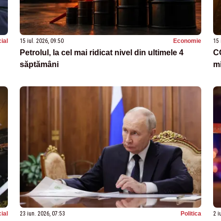
ial
15 iul. 2026, 09:50
Economie
15 
Petrolul, la cel mai ridicat nivel din ultimele 4
CC
săptămâni
mi
ial
23 iun. 2026, 07:53
Politica
2 i