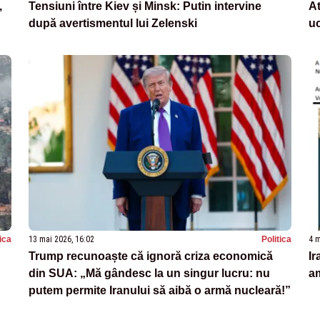
,
Tensiuni între Kiev și Minsk: Putin intervine
At
după avertismentul lui Zelenski
uc
tica
13 mai 2026, 16:02
Politica
4 m
Trump recunoaște că ignoră criza economică
Ir
din SUA: „Mă gândesc la un singur lucru: nu
a
putem permite Iranului să aibă o armă nucleară!”