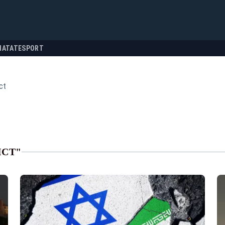
NATATE
SPORT
ct
ICT"