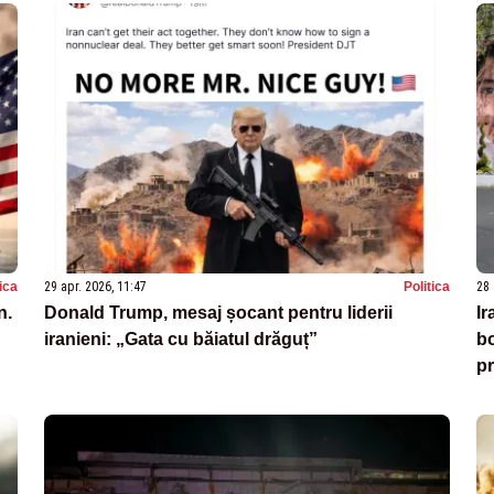
tica
29 apr. 2026, 11:47
Politica
28 
n.
Donald Trump, mesaj șocant pentru liderii
Ir
iranieni: „Gata cu băiatul drăguț”
bo
pr