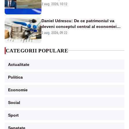
protejăm și natura, dar nu șținem omaneii
2 aug. 2026, 10:12
în stare permanentă de alertă
Daniel Udrescu: De ce patrimoniul va
deveni conceptul central al economiei
viitoare?
2 aug. 2026, 09:22
CATEGORII POPULARE
Actualitate
Politica
Economie
Social
Sport
Sanatate