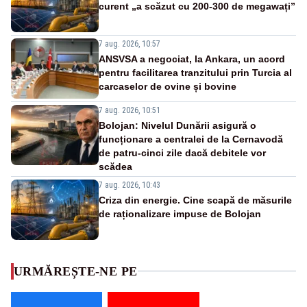
curent „a scăzut cu 200-300 de megawați”
7 aug. 2026, 10:57
ANSVSA a negociat, la Ankara, un acord
pentru facilitarea tranzitului prin Turcia al
carcaselor de ovine și bovine
7 aug. 2026, 10:51
Bolojan: Nivelul Dunării asigură o
funcționare a centralei de la Cernavodă
de patru-cinci zile dacă debitele vor
scădea
7 aug. 2026, 10:43
Criza din energie. Cine scapă de măsurile
de raționalizare impuse de Bolojan
URMĂREȘTE-NE PE