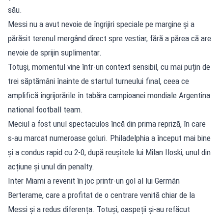
său.
Messi nu a avut nevoie de îngrijiri speciale pe margine și a
părăsit terenul mergând direct spre vestiar, fără a părea că are
nevoie de sprijin suplimentar.
Totuși, momentul vine într-un context sensibil, cu mai puțin de
trei săptămâni înainte de startul turneului final, ceea ce
amplifică îngrijorările în tabăra campioanei mondiale Argentina
national football team.
Meciul a fost unul spectaculos încă din prima repriză, în care
s-au marcat numeroase goluri. Philadelphia a început mai bine
și a condus rapid cu 2-0, după reușitele lui Milan Iloski, unul din
acțiune și unul din penalty.
Inter Miami a revenit în joc printr-un gol al lui Germán
Berterame, care a profitat de o centrare venită chiar de la
Messi și a redus diferența. Totuși, oaspeții și-au refăcut