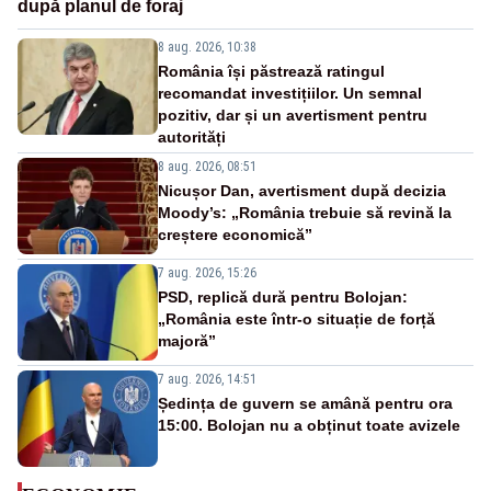
după planul de foraj
8 aug. 2026, 10:38
România își păstrează ratingul
recomandat investițiilor. Un semnal
pozitiv, dar și un avertisment pentru
autorități
8 aug. 2026, 08:51
Nicușor Dan, avertisment după decizia
Moody’s: „România trebuie să revină la
creștere economică”
7 aug. 2026, 15:26
PSD, replică dură pentru Bolojan:
„România este într-o situație de forță
majoră”
7 aug. 2026, 14:51
Ședința de guvern se amână pentru ora
15:00. Bolojan nu a obținut toate avizele