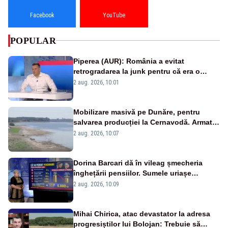
Facebook
YouTube
POPULAR
Piperea (AUR): România a evitat
retrogradarea la junk pentru că era o
catastrofă pentru bănci și fondurile de
2 aug. 2026, 10:01
pensii
Mobilizare masivă pe Dunăre, pentru
salvarea producției la Cernavodă. Armata
va detona o stâncă și va devia apa
2 aug. 2026, 10:07
fluviului - IMAGINI AERIENE
Dorina Barcari dă în vileag șmecheria
înghețării pensiilor. Sumele uriașe
pierdute de fiecare român
2 aug. 2026, 10:09
Mihai Chirica, atac devastator la adresa
progresiștilor lui Bolojan: Trebuie să