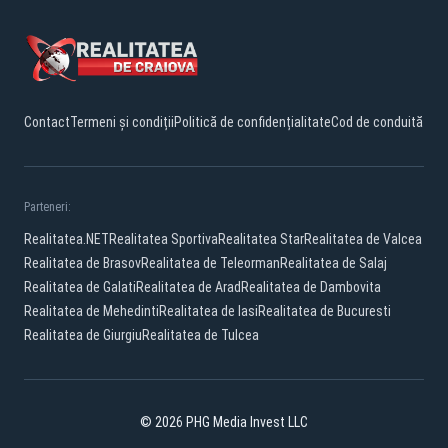
Contact
Termeni și condiții
Politică de confidențialitate
Cod de conduită
Parteneri:
Realitatea.NET
Realitatea Sportiva
Realitatea Star
Realitatea de Valcea
Realitatea de Brasov
Realitatea de Teleorman
Realitatea de Salaj
Realitatea de Galati
Realitatea de Arad
Realitatea de Dambovita
Realitatea de Mehedinti
Realitatea de Iasi
Realitatea de Bucuresti
Realitatea de Giurgiu
Realitatea de Tulcea
© 2026 PHG Media Invest LLC
Facebook
YouTube