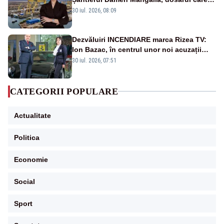
scufundă apărarea României
30 iul. 2026, 08:09
Dezvăluiri INCENDIARE marca Rizea TV:
Ion Bazac, în centrul unor noi acuzații
publice
30 iul. 2026, 07:51
CATEGORII POPULARE
Actualitate
Politica
Economie
Social
Sport