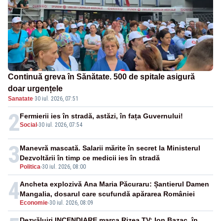
Continuă greva în Sănătate. 500 de spitale asigură
doar urgențele
Sanatate
·
30 iul. 2026, 07:51
2
Fermierii ies în stradă, astăzi, în fața Guvernului!
Social
-
30 iul. 2026, 07:54
3
Manevră mascată. Salarii mărite în secret la Ministerul
Dezvoltării în timp ce medicii ies în stradă
Politica
-
30 iul. 2026, 08:00
4
Ancheta explozivă Ana Maria Păcuraru: Șantierul Damen
Mangalia, dosarul care scufundă apărarea României
Economie
-
30 iul. 2026, 08:09
Dezvăluiri INCENDIARE marca Rizea TV: Ion Bazac, în