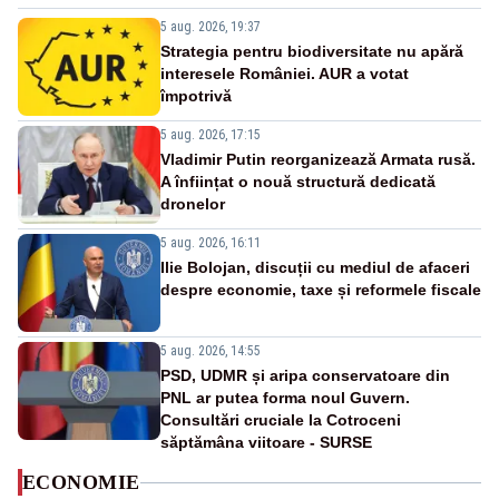
5 aug. 2026, 19:37
Strategia pentru biodiversitate nu apără
interesele României. AUR a votat
împotrivă
5 aug. 2026, 17:15
Vladimir Putin reorganizează Armata rusă.
A înființat o nouă structură dedicată
dronelor
5 aug. 2026, 16:11
Ilie Bolojan, discuții cu mediul de afaceri
despre economie, taxe și reformele fiscale
5 aug. 2026, 14:55
PSD, UDMR și aripa conservatoare din
PNL ar putea forma noul Guvern.
Consultări cruciale la Cotroceni
săptămâna viitoare - SURSE
ECONOMIE