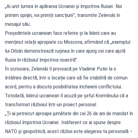
„Ai unit lumea în apărarea Ucrainei și împotriva Rusiei. Noi
primim sprijin, voi primiți sancțiuni”, transmite Zelenski în
mesajul său.
Președintele ucrainean face referire și la liderii care au
menținut relații apropiate cu Moscova, afirmând că „exemplul
lui Orbán demonstrează rușinea în care ajung cei care ajută
Rusia în războiul împotriva noastră”.
În scrisoare, Zelenski îl provoacă pe Vladimir Putin la o
întâlnire directă, într-o locație care să fie stabilită de comun
acord, pentru a discuta posibilitatea încheierii conflictului.
Totodată, liderul ucrainean îl acuză pe șeful Kremlinului că a
transformat războiul într-un proiect personal.
„Ți-ai petrecut aproape jumătate din cei 26 de ani de mandat în
războiul împotriva Ucrainei. Indiferent ce ai spune despre
NATO și geopolitică, acest război este alegerea ta personală –