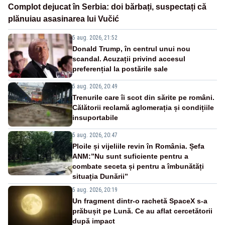
Complot dejucat în Serbia: doi bărbați, suspectați că
plănuiau asasinarea lui Vučić
5 aug. 2026, 21:52
Donald Trump, în centrul unui nou
scandal. Acuzații privind accesul
preferențial la postările sale
5 aug. 2026, 20:49
Trenurile care îi scot din sărite pe români.
Călătorii reclamă aglomerația și condițiile
insuportabile
5 aug. 2026, 20:47
Ploile și vijeliile revin în România. Șefa
ANM:”Nu sunt suficiente pentru a
combate seceta și pentru a îmbunătăți
situația Dunării”
5 aug. 2026, 20:19
Un fragment dintr-o rachetă SpaceX s-a
prăbușit pe Lună. Ce au aflat cercetătorii
după impact