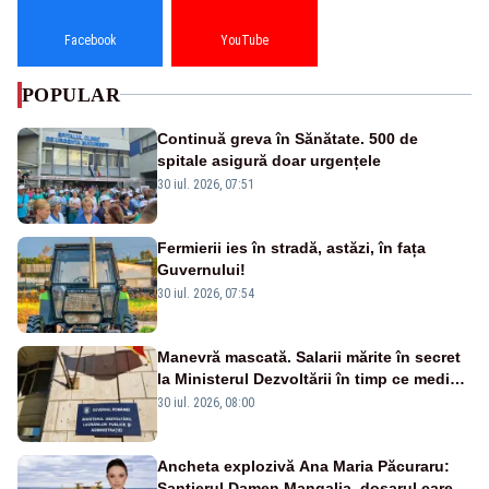
Facebook
YouTube
POPULAR
Continuă greva în Sănătate. 500 de
spitale asigură doar urgențele
30 iul. 2026, 07:51
Fermierii ies în stradă, astăzi, în fața
Guvernului!
30 iul. 2026, 07:54
Manevră mascată. Salarii mărite în secret
la Ministerul Dezvoltării în timp ce medicii
ies în stradă
30 iul. 2026, 08:00
Ancheta explozivă Ana Maria Păcuraru:
Șantierul Damen Mangalia, dosarul care