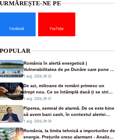
URMĂREȘTE-NE PE
Facebook
YouTube
POPULAR
România în alertă energetică |
Vulnerabilitatea de pe Dunăre care pune în
pericol Centrala Cernavodă era cunoscută
1 aug. 2026, 09:32
de pe vremea lui Ceaușescu
De azi, milioane de români primesc un
drept nou. Ce se întâmplă dacă ți se strică
un produs
1 aug. 2026, 09:37
Piperea, semnal de alarmă. De ce este bine
să avem bani cash, în contextul alertei
energetice?
1 aug. 2026, 09:39
România, la limita tehnică a importurilor de
energie. Prețurile cresc alarmant - Analiză