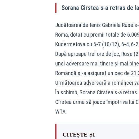
Sorana Cîrstea s-a retras de la
Jucătoarea de tenis Gabriela Ruse s-a 
Roma, dotat cu premii totale de 6.009
Kudermetova cu 6-7 (10/12), 6-4, 6-2
După aproape trei ore de joc, Ruse (2
unei adversare mai tinere și mai bine
Româncă și-a asigurat un cec de 21.
Următoarea adversară a româncei va f
În schimb, Sorana Cîrstea s-a retras 
Cîrstea urma să joace împotriva lui Ca
WTA.
CITEȘTE ȘI