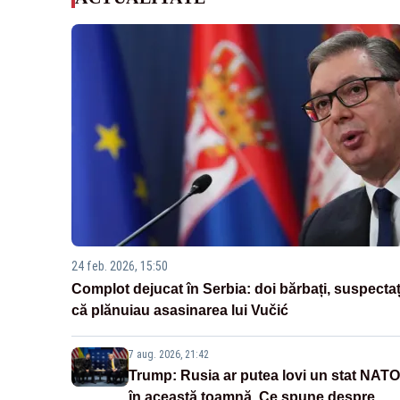
24 feb. 2026, 15:50
Complot dejucat în Serbia: doi bărbați, suspectaț
că plănuiau asasinarea lui Vučić
7 aug. 2026, 21:42
Trump: Rusia ar putea lovi un stat NATO
în această toamnă. Ce spune despre