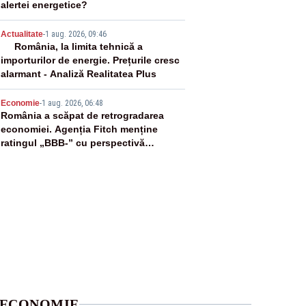
alertei energetice?
4
Actualitate
-
1 aug. 2026, 09:46
România, la limita tehnică a
importurilor de energie. Prețurile cresc
alarmant - Analiză Realitatea Plus
5
Economie
-
1 aug. 2026, 06:48
România a scăpat de retrogradarea
economiei. Agenția Fitch menține
ratingul „BBB-” cu perspectivă
negativă
ECONOMIE