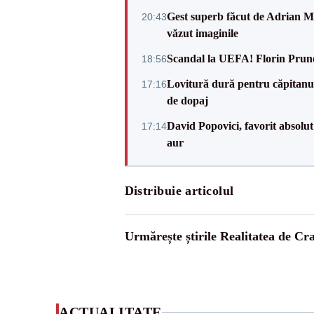
Gest superb făcut de Adrian Mu
20:43
văzut imaginile
Scandal la UEFA! Florin Prune
18:56
Lovitură dură pentru căpitanul
17:16
de dopaj
David Popovici, favorit absolut
17:14
aur
Distribuie articolul
Urmărește știrile Realitatea de Cr
ACTUALITATE