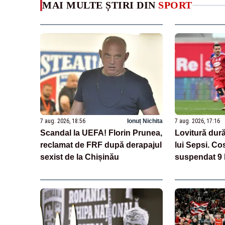
MAI MULTE ȘTIRI DIN
SPORT
7 aug. 2026, 18:56
Ionuț Nichita
7 aug. 2026, 17:16
Scandal la UEFA! Florin Prunea,
Lovitură dură
reclamat de FRF după derapajul
lui Sepsi. Co
sexist de la Chișinău
suspendat 9 
cazul de dop