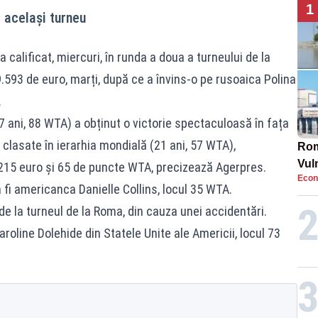
1
 același turneu
calificat, miercuri, în runda a doua a turneului de la
.593 de euro, marți, după ce a învins-o pe rusoaica Polina
.
7 ani, 88 WTA) a obținut o victorie spectaculoasă în fața
 clasate în ierarhia mondială (21 ani, 57 WTA),
Rom
Vul
215 euro și 65 de puncte WTA, precizează Agerpres.
Econ
pun
i americanca Danielle Collins, locul 35 WTA.
cun
de la turneul de la Roma, din cauza unei accidentări.
roline Dolehide din Statele Unite ale Americii, locul 73