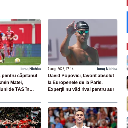
Ionuț Nichita
7 aug. 2026, 17:14
Ionuț Nichita
 pentru căpitanul
David Popovici, favorit absolut
smin Matei,
la Europenele de la Paris.
luni de TAS în
Experții nu văd rival pentru aur
aj