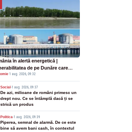
ânia în alertă energetică |
nerabilitatea de pe Dunăre care
omie
·
1 aug. 2026, 09:32
e în pericol Centrala Cernavodă era
oscută de pe vremea lui Ceaușescu
2
Social
-
1 aug. 2026, 09:37
De azi, milioane de români primesc un
drept nou. Ce se întâmplă dacă ți se
strică un produs
3
Politica
-
1 aug. 2026, 09:39
Piperea, semnal de alarmă. De ce este
bine să avem bani cash, în contextul