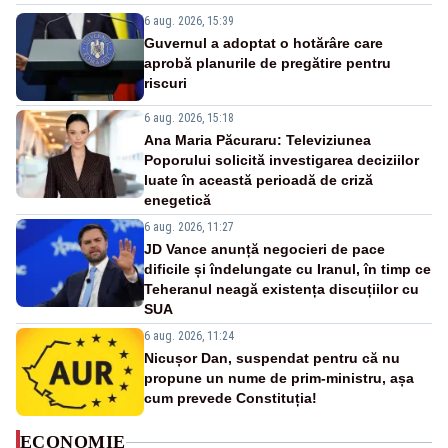
6 aug. 2026, 15:39
Guvernul a adoptat o hotărâre care
aprobă planurile de pregătire pentru
riscuri
6 aug. 2026, 15:18
Ana Maria Păcuraru: Televiziunea
Poporului solicită investigarea deciziilor
luate în această perioadă de criză
enegetică
6 aug. 2026, 11:27
JD Vance anunță negocieri de pace
dificile și îndelungate cu Iranul, în timp ce
Teheranul neagă existența discuțiilor cu
SUA
6 aug. 2026, 11:24
Nicușor Dan, suspendat pentru că nu
propune un nume de prim-ministru, așa
cum prevede Constituția!
ECONOMIE