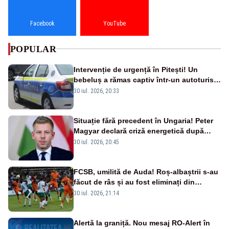
Facebook
YouTube
POPULAR
Intervenție de urgență în Pitești! Un
bebeluș a rămas captiv într-un autoturism
din cauza unei defecțiuni
30 iul. 2026, 20:33
Situație fără precedent în Ungaria! Peter
Magyar declară criză energetică după
oprirea centralei de la Paks
30 iul. 2026, 20:45
FCSB, umilită de Auda! Roș-albaștrii s-au
făcut de râs și au fost eliminați din
Conference League
30 iul. 2026, 21:14
Alertă la graniță. Nou mesaj RO-Alert în