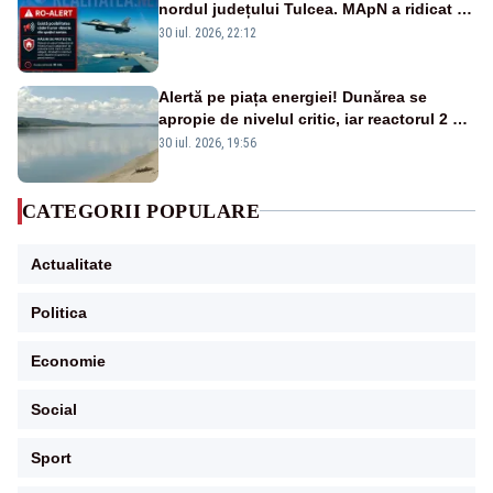
nordul județului Tulcea. MApN a ridicat de
la sol două avioane F-16
30 iul. 2026, 22:12
Alertă pe piața energiei! Dunărea se
apropie de nivelul critic, iar reactorul 2 de
la Cernavodă ar putea fi oprit
30 iul. 2026, 19:56
CATEGORII POPULARE
Actualitate
Politica
Economie
Social
Sport