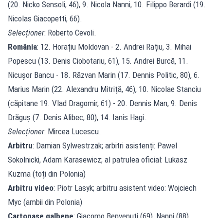
(20. Nicko Sensoli, 46), 9. Nicola Nanni, 10. Filippo Berardi (19.
Nicolas Giacopetti, 66).
Selecționer
: Roberto Cevoli.
România
: 12. Horațiu Moldovan - 2. Andrei Rațiu, 3. Mihai
Popescu (13. Denis Ciobotariu, 61), 15. Andrei Burcă, 11.
Nicușor Bancu - 18. Răzvan Marin (17. Dennis Politic, 80), 6.
Marius Marin (22. Alexandru Mitriță, 46), 10. Nicolae Stanciu
(căpitane 19. Vlad Dragomir, 61) - 20. Dennis Man, 9. Denis
Drăguș (7. Denis Alibec, 80), 14. Ianis Hagi.
Selecționer
: Mircea Lucescu.
Arbitru
: Damian Sylwestrzak; arbitri asistenți: Pawel
Sokolnicki, Adam Karasewicz; al patrulea oficial: Lukasz
Kuzma (toți din Polonia)
Arbitru video
: Piotr Lasyk; arbitru asistent video: Wojciech
Myc (ambii din Polonia)
Cartonașe galbene
: Giacomo Benvenuti (69), Nanni (88),