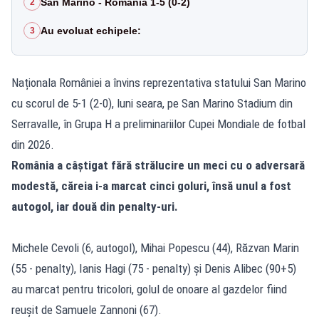
San Marino - România 1-5 (0-2)
2
Au evoluat echipele:
3
Naționala României a învins reprezentativa statului San Marino
cu scorul de 5-1 (2-0), luni seara, pe San Marino Stadium din
Serravalle, în Grupa H a preliminariilor Cupei Mondiale de fotbal
din 2026.
România a câștigat fără strălucire un meci cu o adversară
modestă, căreia i-a marcat cinci goluri, însă unul a fost
autogol, iar două din penalty-uri.
Michele Cevoli (6, autogol), Mihai Popescu (44), Răzvan Marin
(55 - penalty), Ianis Hagi (75 - penalty) și Denis Alibec (90+5)
au marcat pentru tricolori, golul de onoare al gazdelor fiind
reușit de Samuele Zannoni (67).