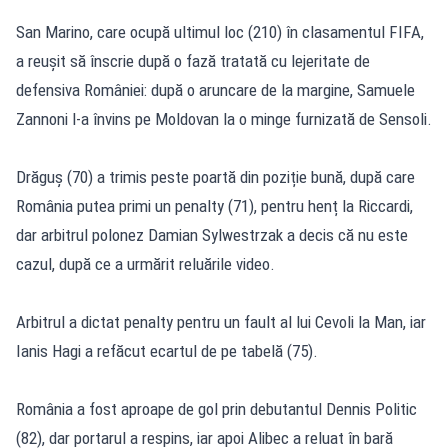
San Marino, care ocupă ultimul loc (210) în clasamentul FIFA,
a reușit să înscrie după o fază tratată cu lejeritate de
defensiva României: după o aruncare de la margine, Samuele
Zannoni l-a învins pe Moldovan la o minge furnizată de Sensoli.
Drăguș (70) a trimis peste poartă din poziție bună, după care
România putea primi un penalty (71), pentru henț la Riccardi,
dar arbitrul polonez Damian Sylwestrzak a decis că nu este
cazul, după ce a urmărit reluările video.
Arbitrul a dictat penalty pentru un fault al lui Cevoli la Man, iar
Ianis Hagi a refăcut ecartul de pe tabelă (75).
România a fost aproape de gol prin debutantul Dennis Politic
(82), dar portarul a respins, iar apoi Alibec a reluat în bară