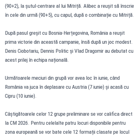
(90+2), la șutul-centrare al lui Mitriță. Alibec a reușit să înscrie
în cele din urmă (90+5), cu capul, după o combinație cu Mitriță.
După pasul greșit cu Bosnia-Herțegovina, România a reușit
prima victorie din această campanie, însă după un joc modest.
Denis Ciobotariu, Dennis Politic și Vlad Dragomir au debutat cu
acest prilej în echipa națională.
Următoarele meciuri din grupă vor avea loc în iunie, când
România va juca în deplasare cu Austria (7 iunie) și acasă cu
Cipru (10 iunie).
Câștigătoarele celor 12 grupe preliminare se vor califica direct
la CM 2026. Pentru celelalte patru locuri disponibile pentru
zona europeană se vor bate cele 12 formații clasate pe locul