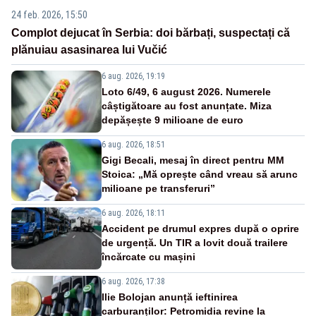
24 feb. 2026, 15:50
Complot dejucat în Serbia: doi bărbați, suspectați că
plănuiau asasinarea lui Vučić
6 aug. 2026, 19:19
Loto 6/49, 6 august 2026. Numerele
câștigătoare au fost anunțate. Miza
depășește 9 milioane de euro
6 aug. 2026, 18:51
Gigi Becali, mesaj în direct pentru MM
Stoica: „Mă oprește când vreau să arunc
milioane pe transferuri”
6 aug. 2026, 18:11
Accident pe drumul expres după o oprire
de urgență. Un TIR a lovit două trailere
încărcate cu mașini
6 aug. 2026, 17:38
Ilie Bolojan anunță ieftinirea
carburanților: Petromidia revine la