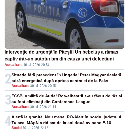
Intervenție de urgență în Pitești! Un bebeluș a rămas
captiv într-un autoturism din cauza unei defecțiuni
Actualitate
·
30 iul. 2026, 20:33
2
Situație fără precedent în Ungaria! Peter Magyar declară
criză energetică după oprirea centralei de la Paks
Actualitate
-
30 iul. 2026, 20:45
3
FCSB, umilită de Auda! Roș-albaștrii s-au făcut de râs și
au fost eliminați din Conference League
Actualitate
-
30 iul. 2026, 21:14
4
Alertă la graniță. Nou mesaj RO-Alert în nordul județului
Tulcea. MApN a ridicat de la sol două avioane F-16
Social
-
30 iul. 2026, 22:12