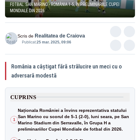
FOTBAL: SAN MARINO - ROMÂNIA 1-5, ÎN PRELIMINARIILE CUPEI
MONDIALE DIN 2026
Realitatea de Craiova
Scris de
Publicat:
25 mar. 2025, 09:06
România a câștigat fără strălucire un meci cu o
adversară modestă
CUPRINS
Naționala României a învins reprezentativa statului
San Marino cu scorul de 5-1 (2-0), luni seara, pe San
1
Marino Stadium din Serravalle, în Grupa H a
preliminariilor Cupei Mondiale de fotbal din 2026.