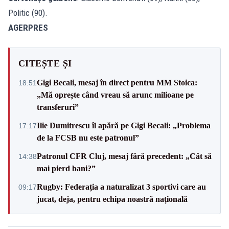
Politic (90).
AGERPRES
CITEȘTE ȘI
Gigi Becali, mesaj în direct pentru MM Stoica:
18:51
„Mă oprește când vreau să arunc milioane pe
transferuri”
Ilie Dumitrescu îl apără pe Gigi Becali: „Problema
17:17
de la FCSB nu este patronul”
Patronul CFR Cluj, mesaj fără precedent: „Cât să
14:38
mai pierd bani?”
Rugby: Federația a naturalizat 3 sportivi care au
09:17
jucat, deja, pentru echipa noastră națională