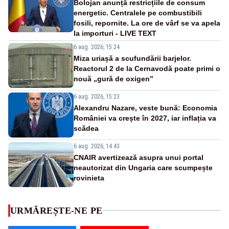
Bolojan anunță restricțiile de consum
energetic. Centralele pe combustibili
fosili, repornite. La ore de vârf se va apela
la importuri - LIVE TEXT
6 aug. 2026, 15:24
Miza uriașă a scufundării barjelor.
Reactorul 2 de la Cernavodă poate primi o
nouă „gură de oxigen”
6 aug. 2026, 15:23
Alexandru Nazare, veste bună: Economia
României va crește în 2027, iar inflația va
scădea
6 aug. 2026, 14:43
CNAIR avertizează asupra unui portal
neautorizat din Ungaria care scumpește
rovinieta
URMĂREȘTE-NE PE