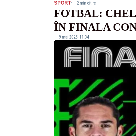
·
SPORT
2 min citire
FOTBAL: CHELS
ÎN FINALA CO
9 mai 2025, 11:34