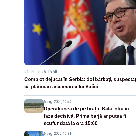
24 feb. 2026, 15:50
Complot dejucat în Serbia: doi bărbați, suspectaț
că plănuiau asasinarea lui Vučić
6 aug. 2026, 10:50
Operațiunea de pe brațul Bala intră în
faza decisivă. Prima barjă ar putea fi
scufundată la ora 15:00
6 aug. 2026, 10:34