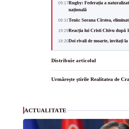
Rugby: Federația a naturalizat 
09:17
națională
Tenis: Sorana Cîrstea, elimina
08:31
Reacția lui Cristi Chivu după 
19:29
Doi rivali de moarte, invitați 
18:20
Distribuie articolul
Urmărește știrile Realitatea de Cr
ACTUALITATE