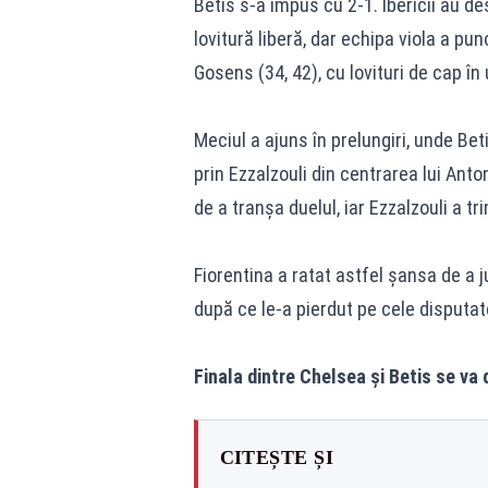
Betis s-a impus cu 2-1. Ibericii au des
lovitură liberă, dar echipa viola a pu
Gosens (34, 42), cu lovituri de cap î
Meciul a ajuns în prelungiri, unde Be
prin Ezzalzouli din centrarea lui Ant
de a tranșa duelul, iar Ezzalzouli a tr
Fiorentina a ratat astfel șansa de a 
după ce le-a pierdut pe cele disputat
Finala dintre Chelsea și Betis se va 
CITEȘTE ȘI