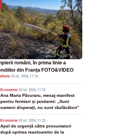
ierii români, în prima linie a
endiilor din Franța FOTO&VIDEO
litate
·
30 iul. 2026, 11:18
2
Economie
-
30 iul. 2026, 11:23
Ana Maria Păcuraru, mesaj-manifest
pentru fermieri și jandarmi: „Sunt
oameni disperați, nu sunt răufăcători”
3
Economie
-
30 iul. 2026, 11:25
Apel de urgență către prosumatori
după oprirea reactoarelor de la