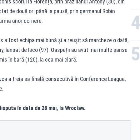
chis scorul la Florența, prin brazilianul Antony (30), din
nctat de două ori până la pauză, prin germanul Robin
n urma unor cornere.
tis a fost echipa mai bună și a reușit să marcheze o dată,
ony, lansat de Isco (97). Oaspeții au avut mai multe șanse
imis în bară (120), la cea mai clară.
juca a treia sa finală consecutivă în Conference League,
e.
disputa în data de 28 mai, la Wroclaw.