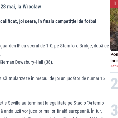
1
e 28 mai, la Wroclaw
alificat, joi seara, în finala competiției de fotbal
gaarden IF cu scorul de 1-0, pe Stamford Bridge, după ce
.
Pomp
inc
e Kiernan Dewsbury-Hall (38).
Actua
să titularizeze în meciul de joi un jucător de numai 16
etis Sevilla au terminat la egalitate pe Stadio ''Artemio
 că andaluzii vor juca prima lor finală europeană. În tur,