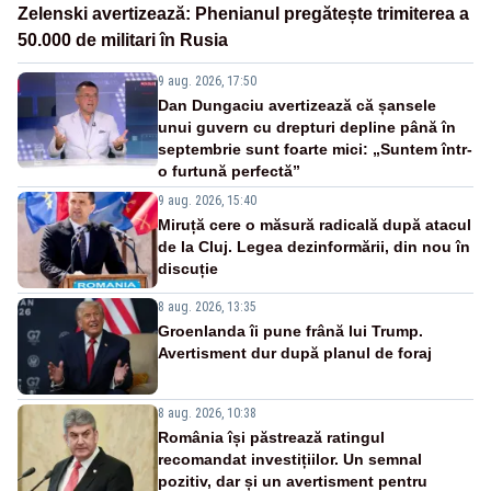
Zelenski avertizează: Phenianul pregătește trimiterea a
50.000 de militari în Rusia
9 aug. 2026, 17:50
Dan Dungaciu avertizează că șansele
unui guvern cu drepturi depline până în
septembrie sunt foarte mici: „Suntem într-
o furtună perfectă”
9 aug. 2026, 15:40
Miruță cere o măsură radicală după atacul
de la Cluj. Legea dezinformării, din nou în
discuție
8 aug. 2026, 13:35
Groenlanda îi pune frână lui Trump.
Avertisment dur după planul de foraj
8 aug. 2026, 10:38
România își păstrează ratingul
recomandat investițiilor. Un semnal
pozitiv, dar și un avertisment pentru