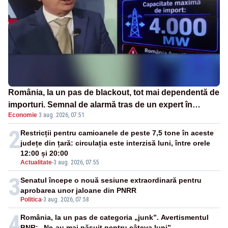
România, la un pas de blackout, tot mai dependentă de
importuri. Semnal de alarmă tras de un expert în
Economie
·
3 aug. 2026, 07:51
energie
2
Restricții pentru camioanele de peste 7,5 tone în aceste
județe din țară: circulația este interzisă luni, între orele
12:00 și 20:00
Actualitate
-
3 aug. 2026, 07:55
3
Senatul începe o nouă sesiune extraordinară pentru
aprobarea unor jaloane din PNRR
Politica
-
3 aug. 2026, 07:58
4
România, la un pas de categoria „junk”. Avertismentul
BNR: „Ne-au mai păsuit pentru câteva luni”