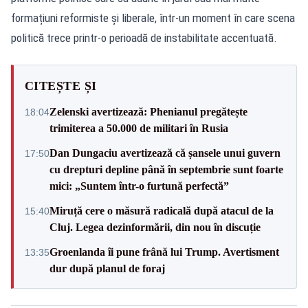
formațiuni reformiste și liberale, într-un moment în care scena
politică trece printr-o perioadă de instabilitate accentuată.
CITEȘTE ȘI
Zelenski avertizează: Phenianul pregătește
18:04
trimiterea a 50.000 de militari în Rusia
Dan Dungaciu avertizează că șansele unui guvern
17:50
cu drepturi depline până în septembrie sunt foarte
mici: „Suntem într-o furtună perfectă”
Miruță cere o măsură radicală după atacul de la
15:40
Cluj. Legea dezinformării, din nou în discuție
Groenlanda îi pune frână lui Trump. Avertisment
13:35
dur după planul de foraj