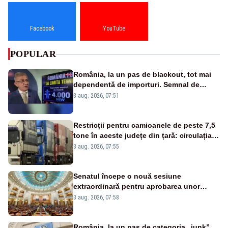
Facebook
YouTube
POPULAR
România, la un pas de blackout, tot mai
dependentă de importuri. Semnal de
alarmă tras de un expert în energie
3 aug. 2026, 07:51
Restricții pentru camioanele de peste 7,5
tone în aceste județe din țară: circulația
este interzisă luni, între orele 12:00 și
3 aug. 2026, 07:55
20:00
Senatul începe o nouă sesiune
extraordinară pentru aprobarea unor
jaloane din PNRR
3 aug. 2026, 07:58
România, la un pas de categoria „junk”.