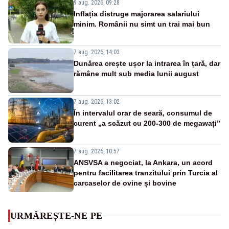
9 aug. 2026, 09:28
Inflația distruge majorarea salariului
minim. Românii nu simt un trai mai bun
7 aug. 2026, 14:03
Dunărea crește ușor la intrarea în țară, dar
rămâne mult sub media lunii august
7 aug. 2026, 13:02
În intervalul orar de seară, consumul de
curent „a scăzut cu 200-300 de megawați”
7 aug. 2026, 10:57
ANSVSA a negociat, la Ankara, un acord
pentru facilitarea tranzitului prin Turcia al
carcaselor de ovine și bovine
URMĂREȘTE-NE PE