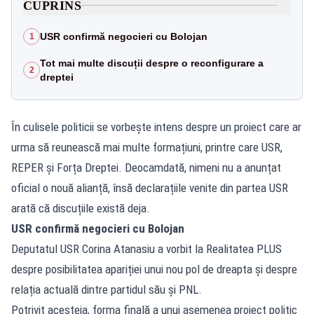
CUPRINS
USR confirmă negocieri cu Bolojan
1
Tot mai multe discuții despre o reconfigurare a
2
dreptei
În culisele politicii se vorbește intens despre un proiect care ar
urma să reunească mai multe formațiuni, printre care USR,
REPER și Forța Dreptei. Deocamdată, nimeni nu a anunțat
oficial o nouă alianță, însă declarațiile venite din partea USR
arată că discuțiile există deja.
USR confirmă negocieri cu Bolojan
Deputatul USR Corina Atanasiu a vorbit la Realitatea PLUS
despre posibilitatea apariției unui nou pol de dreapta și despre
relația actuală dintre partidul său și PNL.
Potrivit acesteia, forma finală a unui asemenea proiect politic