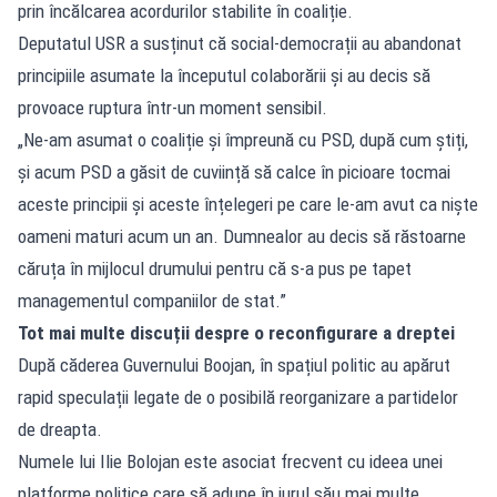
prin încălcarea acordurilor stabilite în coaliție.
Deputatul USR a susținut că social-democrații au abandonat
principiile asumate la începutul colaborării și au decis să
provoace ruptura într-un moment sensibil.
„Ne-am asumat o coaliție și împreună cu PSD, după cum știți,
și acum PSD a găsit de cuviință să calce în picioare tocmai
aceste principii și aceste înțelegeri pe care le-am avut ca niște
oameni maturi acum un an. Dumnealor au decis să răstoarne
căruța în mijlocul drumului pentru că s-a pus pe tapet
managementul companiilor de stat.”
Tot mai multe discuții despre o reconfigurare a dreptei
După căderea Guvernului Boojan, în spațiul politic au apărut
rapid speculații legate de o posibilă reorganizare a partidelor
de dreapta.
Numele lui Ilie Bolojan este asociat frecvent cu ideea unei
platforme politice care să adune în jurul său mai multe