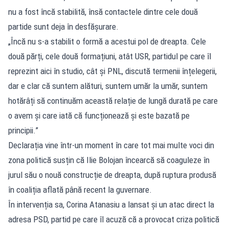
nu a fost încă stabilită, însă contactele dintre cele două
partide sunt deja în desfășurare.
„Încă nu s-a stabilit o formă a acestui pol de dreapta. Cele
două părți, cele două formațiuni, atât USR, partidul pe care îl
reprezint aici în studio, cât și PNL, discută termenii înțelegerii,
dar e clar că suntem alături, suntem umăr la umăr, suntem
hotărâți să continuăm această relație de lungă durată pe care
o avem și care iată că funcționează și este bazată pe
principii.”
Declarația vine într-un moment în care tot mai multe voci din
zona politică susțin că Ilie Bolojan încearcă să coaguleze în
jurul său o nouă construcție de dreapta, după ruptura produsă
în coaliția aflată până recent la guvernare.
În intervenția sa, Corina Atanasiu a lansat și un atac direct la
adresa PSD, partid pe care îl acuză că a provocat criza politică