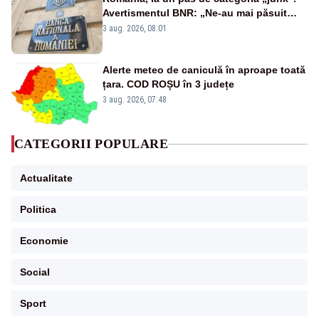
Avertismentul BNR: „Ne-au mai păsuit
pentru câteva luni”
3 aug. 2026, 08:01
Alerte meteo de caniculă în aproape toată
țara. COD ROȘU în 3 județe
3 aug. 2026, 07:48
CATEGORII POPULARE
Actualitate
Politica
Economie
Social
Sport