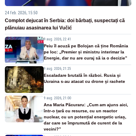
24 feb. 2026, 15:50
Complot dejucat în Serbia: doi bărbați, suspectați că
plănuiau asasinarea lui Vučić
9 aug. 2026, 22:41
Peiu îl acuză pe Bolojan că ține România
pe loc: „Premier și ministru interimar la
Energie, dar nu are curaj să ia o decizie”
9 aug. 2026, 21:25
Escaladare brutală în război. Rusia și
Ucraina s-au atacat cu drone și rachete
9 aug. 2026, 21:00
Ana Maria Păcuraru: „Cum am ajuns aici,
într-o țară cu resurse, cu un reactor
nuclear, cu un potențial energetic uriaș,
dar care se împrumută de curent de la
vecini?”