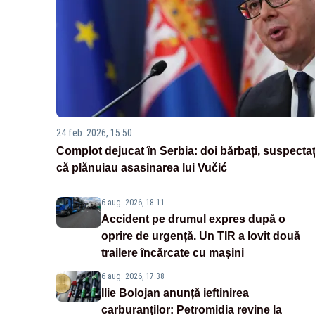
24 feb. 2026, 15:50
Complot dejucat în Serbia: doi bărbați, suspectaț
că plănuiau asasinarea lui Vučić
6 aug. 2026, 18:11
Accident pe drumul expres după o
oprire de urgență. Un TIR a lovit două
trailere încărcate cu mașini
6 aug. 2026, 17:38
Ilie Bolojan anunță ieftinirea
carburanților: Petromidia revine la