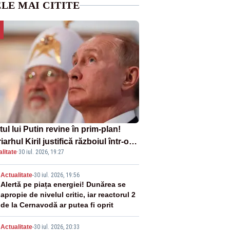
LE MAI CITITE
tul lui Putin revine în prim-plan!
iarhul Kiril justifică războiul într-o
litate
·
30 iul. 2026, 19:27
ă carte
2
Actualitate
-
30 iul. 2026, 19:56
Alertă pe piața energiei! Dunărea se
apropie de nivelul critic, iar reactorul 2
de la Cernavodă ar putea fi oprit
Actualitate
-
30 iul. 2026, 20:33