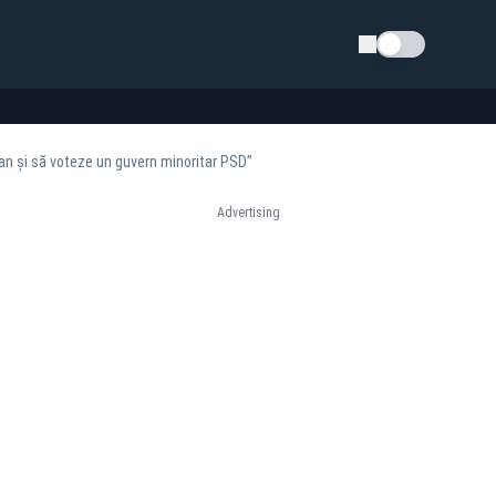
Schimba tema
an și să voteze un guvern minoritar PSD”
Advertising