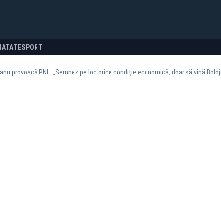
NATATE
SPORT
eanu provoacă PNL: „Semnez pe loc orice condiție economică, doar să vină Boloj