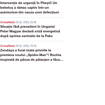
3
Intervenție de urgență în Pitești! Un
bebeluș a rămas captiv într-un
autoturism din cauza unei defecțiuni
4
Actualitate
-
30 iul. 2026, 20:45
Situație fără precedent în Ungaria!
Peter Magyar declară criză energetică
după oprirea centralei de la Paks
5
Actualitate
-
30 iul. 2026, 18:56
Zendaya a furat toate privirile la
premiera noului „Spider-Man”! Rochia
inspirată de pânza de păianjen a făcut
senzație