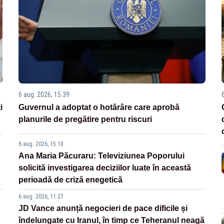
6 aug. 2026, 15:39
i
Guvernul a adoptat o hotărâre care aprobă
planurile de pregătire pentru riscuri
6 aug. 2026, 15:18
Ana Maria Păcuraru: Televiziunea Poporului
solicită investigarea deciziilor luate în această
perioadă de criză enegetică
6 aug. 2026, 11:27
JD Vance anunță negocieri de pace dificile și
îndelungate cu Iranul, în timp ce Teheranul neagă