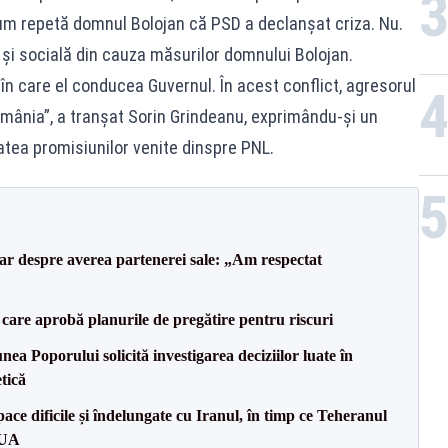
 cum repetă domnul Bolojan că PSD a declanșat criza. Nu.
și socială din cauza măsurilor domnului Bolojan.
 în care el conducea Guvernul. În acest conflict, agresorul
 România”, a tranșat Sorin Grindeanu, exprimându-și un
atea promisiunilor venite dinspre PNL.
lar despre averea partenerei sale: „Am respectat
care aprobă planurile de pregătire pentru riscuri
a Poporului solicită investigarea deciziilor luate în
tică
ce dificile și îndelungate cu Iranul, în timp ce Teheranul
SUA