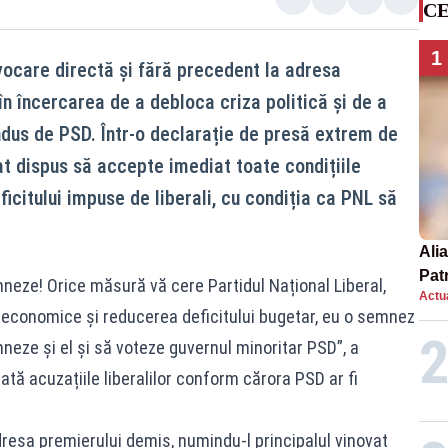
CE
1
vocare directă și fără precedent la adresa
 în încercarea de a debloca criza politică și de a
ndus de PSD. Într-o declarație de presă extrem de
at dispus să accepte imediat toate condițiile
icitului impuse de liberali, cu condiția ca PNL să
Alia
Patr
neze! Orice măsură vă cere Partidul Național Liberal,
Actua
nou
e economice și reducerea deficitului bugetar, eu o semnez
mneze și el și să voteze guvernul minoritar PSD”, a
tă acuzațiile liberalilor conform cărora PSD ar fi
dresa premierului demis, numindu-l principalul vinovat