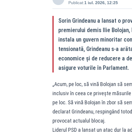
Publicat:
1 iul. 2026, 12:25
Sorin Grindeanu a lansat o pro
premierului demis Ilie Bolojan,
instala un guvern minoritar co
tensionată, Grindeanu s-a arăt
economice și de reducere a def
asigure voturile în Parlament.
„Acum, pe loc, să vină Bolojan să sem
inclusiv în ceea ce privește măsuril
pe loc. Să vină Bolojan în zbor să se
declarat Grindeanu, respingând totoda
provocat actualul blocaj.
Liderul PSD a lansat un atac dur la a