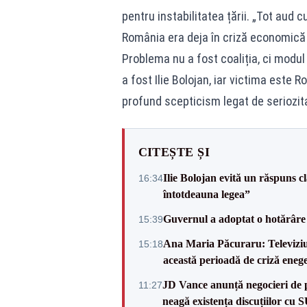
pentru instabilitatea țării. „Tot aud
România era deja în criză economică 
Problema nu a fost coaliția, ci modul
a fost Ilie Bolojan, iar victima este
profund scepticism legat de seriozit
CITEȘTE ȘI
Ilie Bolojan evită un răspuns c
16:34
întotdeauna legea”
Guvernul a adoptat o hotărâre 
15:39
Ana Maria Păcuraru: Televiziune
15:18
această perioadă de criză enege
JD Vance anunță negocieri de pa
11:27
neagă existența discuțiilor cu 