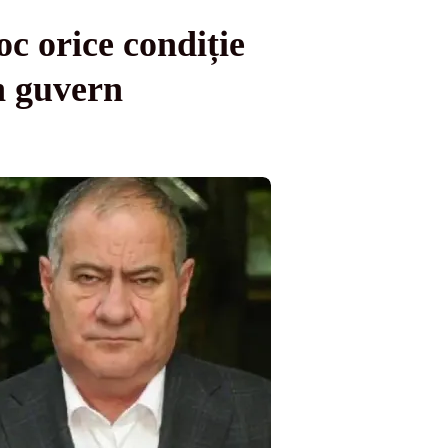
 orice condiție
n guvern