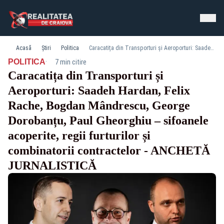
Acasă
Știri
Politica
Caracatița din Transporturi și Aeroporturi: Saadeh Hardan, Felix Rache, Bogdan Mândrescu, George Dorobanțu, Paul Gheorghiu – sifoanele acoperite, regii furturilor și combinatorii contractelor - ANCHETĂ JURNALISTICĂ
·
POLITICA
7 min citire
Caracatița din Transporturi și
Aeroporturi: Saadeh Hardan, Felix
Rache, Bogdan Mândrescu, George
Dorobanțu, Paul Gheorghiu – sifoanele
acoperite, regii furturilor și
combinatorii contractelor - ANCHETĂ
JURNALISTICĂ