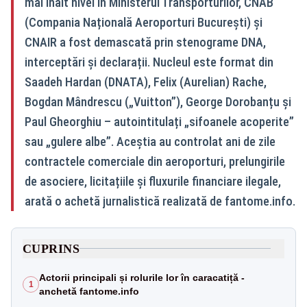
mai înalt nivel în Ministerul Transporturilor, CNAB
(Compania Națională Aeroporturi București) și
CNAIR a fost demascată prin stenograme DNA,
interceptări și declarații. Nucleul este format din
Saadeh Hardan (DNATA), Felix (Aurelian) Rache,
Bogdan Mândrescu („Vuitton”), George Dorobanțu și
Paul Gheorghiu – autointitulați „sifoanele acoperite”
sau „gulere albe”. Aceștia au controlat ani de zile
contractele comerciale din aeroporturi, prelungirile
de asociere, licitațiile și fluxurile financiare ilegale,
arată o achetă jurnalistică realizată de fantome.info.
CUPRINS
Actorii principali și rolurile lor în caracatiță -
1
anchetă fantome.info