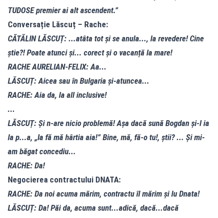
TUDOSE premier ai alt ascendent.”
Conversație Lăscuț – Rache:
CĂTĂLIN LĂSCUȚ: ...atâta tot și se anula..., la revedere! Cine
știe?! Poate atunci și... corect și o vacanță la mare!
RACHE AURELIAN-FELIX: Aa...
LĂSCUȚ: Aicea sau în Bulgaria și-atuncea...
RACHE: Aia da, la all inclusive!
...
LĂSCUȚ: Și n-are nicio problemă! Așa dacă sună Bogdan și-l ia
la p...a, „Ia fă mă hârtia aia!” Bine, mă, fă-o tu!, știi? ... Și mi-
am băgat concediu...
RACHE: Da!
Negocierea contractului DNATA:
RACHE: Da noi acuma mărim, contractu îl mărim și lu Dnata!
LĂSCUȚ: Da! Păi da, acuma sunt...adică, dacă...dacă