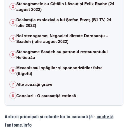
Stenogramele cu Cătălin Lăscuț și Felix Rache (24
2
august 2022)
Declarația explozivă a lui Ștefan Etveș (B1 TV, 24
3
iulie 2022)
Noi stenograme: Negocieri directe Dorobanțu –
4
Saadeh (iulie-august 2022)
Stenograme Saadeh cu patronul restaurantului
5
Herăstrău
Mecanismul șpăgilor și sponsorizărilor false
6
(Bigotti)
Alte acuzații grave
7
Concluzii: O caracatiță extinsă
8
Actorii principali și rolurile lor în caracatiță -
anchetă
fantome.info