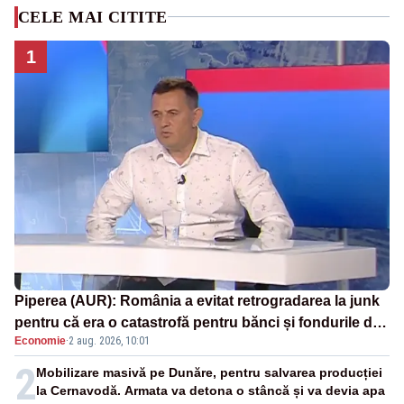
CELE MAI CITITE
1
Piperea (AUR): România a evitat retrogradarea la junk
pentru că era o catastrofă pentru bănci și fondurile de
Economie
·
2 aug. 2026, 10:01
pensii
2
Mobilizare masivă pe Dunăre, pentru salvarea producției
la Cernavodă. Armata va detona o stâncă și va devia apa