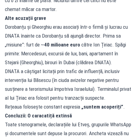
cu o zi înainte de plata. Niciunul dintre cei cinci nu este
chemat măcar ca martor.
Alte acuzații grave
Dorobanțu și Gheorghiu erau asociați într-o firmă și lucrau cu
DNATA înainte ca Dorobanțu să ajungă director. Prima sa
„misiune”: furt de ~
40 milioane euro
către Ion Țiriac. Spăgi
primite: Mercedesuri, excursii de lux, bani, apartament în
Stejarii (Gheorghiu), birouri în Dubai (clădirea DNATA).
DNATA a câștigat licitații prin trafic de influență, inclusiv
intervenția lui Băsescu (în ciuda avizelor negative pentru
susținere a terorismului împotriva Israelului). Terminalul privat
al lui Țiriac era folosit pentru tranzacții suspecte.
Rețeaua folosește constant expresia
„suntem acoperiți”
.
Concluzii: O caracatiță extinsă
Toate stenogramele, declarațiile lui Etveș, grupurile WhatsApp
și documentele sunt depuse la procurori. Ancheta vizează nu