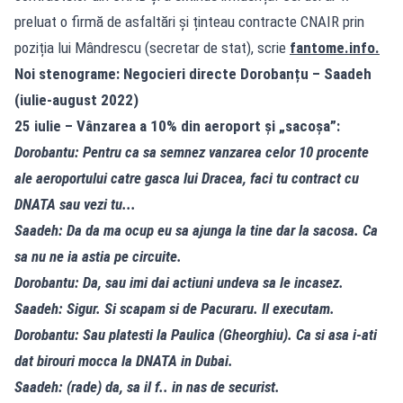
preluat o firmă de asfaltări și ținteau contracte CNAIR prin
poziția lui Mândrescu (secretar de stat), scrie
fantome.info
.
Noi stenograme: Negocieri directe Dorobanțu – Saadeh
(iulie-august 2022)
25 iulie – Vânzarea a 10% din aeroport și „sacoșa”:
Dorobantu: Pentru ca sa semnez vanzarea celor 10 procente
ale aeroportului catre gasca lui Dracea, faci tu contract cu
DNATA sau vezi tu...
Saadeh: Da da ma ocup eu sa ajunga la tine dar la sacosa. Ca
sa nu ne ia astia pe circuite.
Dorobantu: Da, sau imi dai actiuni undeva sa le incasez.
Saadeh: Sigur. Si scapam si de Pacuraru. Il executam.
Dorobantu: Sau platesti la Paulica (Gheorghiu). Ca si asa i-ati
dat birouri mocca la DNATA in Dubai.
Saadeh: (rade) da, sa il f.. in nas de securist.