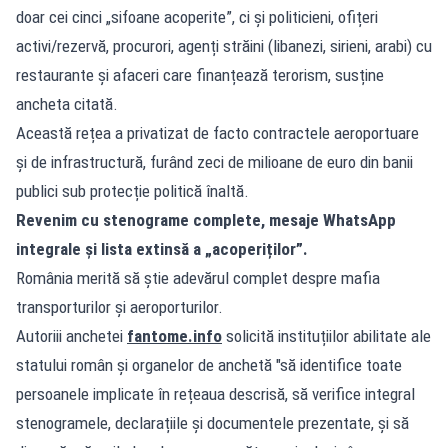
doar cei cinci „sifoane acoperite”, ci și politicieni, ofițeri
activi/rezervă, procurori, agenți străini (libanezi, sirieni, arabi) cu
restaurante și afaceri care finanțează terorism, susține
ancheta citată.
Această rețea a privatizat de facto contractele aeroportuare
și de infrastructură, furând zeci de milioane de euro din banii
publici sub protecție politică înaltă.
Revenim cu stenograme complete, mesaje WhatsApp
integrale și lista extinsă a „acoperiților”.
România merită să știe adevărul complet despre mafia
transporturilor și aeroporturilor.
Autoriii anchetei
fantome.info
solicită instituțiilor abilitate ale
statului român și organelor de anchetă "să identifice toate
persoanele implicate în rețeaua descrisă, să verifice integral
stenogramele, declarațiile și documentele prezentate, și să