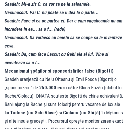
Saadeh: Mi-a zis C. ca vor sa ne ia saloanele.
Necunoscut: Pai C. nu poate sa ii dea la o parte...
Saadeh: Face si ea pe partea ei. Dar e cam vagaboanda nu am
incredere in ea... sa o f... (rade)
Necunoscut: Da vorbesc cu baietii sa se ocupe sa le inventeze
ceva.
Saadeh: Da, cum face Lascut cu Gabi ala al lui. Vine si
inventeaza sa ii f...
Mecanismul șpăgilor și sponsorizărilor false (Bigotti)
Saadeh aranjează cu Nelu Olteanu și Emil Roșca (Bigotti) o
„sponsorizare” de
250.000 euro
către Gloria Buzău (clubul lui
Rache/Ciolacu). DNATA scutește Bigotti de chirie echivalentă.
Banii ajung la Rache și sunt folosiți pentru vacanțe de lux ale
lui
Tudose (cu Gabi Vlase)
și
Ciolacu (cu Ghiță)
în Mykonos
și alte insule grecești. Procurorul oprește monitorizarea exact