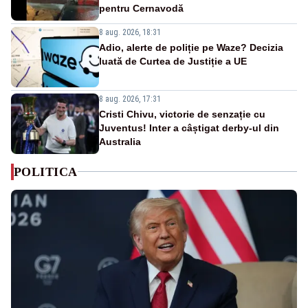
pentru Cernavodă
8 aug. 2026, 18:31
Adio, alerte de poliție pe Waze? Decizia
luată de Curtea de Justiție a UE
8 aug. 2026, 17:31
Cristi Chivu, victorie de senzație cu
Juventus! Inter a câștigat derby-ul din
Australia
POLITICA