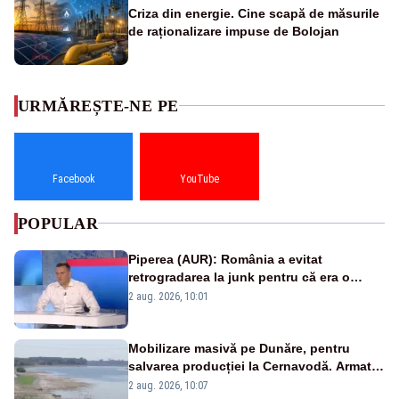
Criza din energie. Cine scapă de măsurile
de raționalizare impuse de Bolojan
URMĂREȘTE-NE PE
Facebook
YouTube
POPULAR
Piperea (AUR): România a evitat
retrogradarea la junk pentru că era o
catastrofă pentru bănci și fondurile de
2 aug. 2026, 10:01
pensii
Mobilizare masivă pe Dunăre, pentru
salvarea producției la Cernavodă. Armata
va detona o stâncă și va devia apa
2 aug. 2026, 10:07