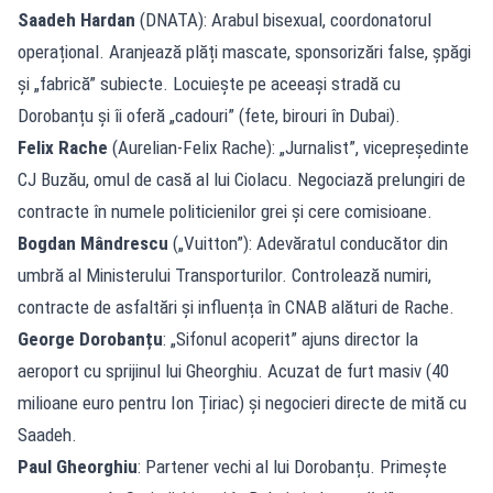
Saadeh Hardan
(DNATA): Arabul bisexual, coordonatorul
operațional. Aranjează plăți mascate, sponsorizări false, șpăgi
și „fabrică” subiecte. Locuiește pe aceeași stradă cu
Dorobanțu și îi oferă „cadouri” (fete, birouri în Dubai).
Felix Rache
(Aurelian-Felix Rache): „Jurnalist”, vicepreședinte
CJ Buzău, omul de casă al lui Ciolacu. Negociază prelungiri de
contracte în numele politicienilor grei și cere comisioane.
Bogdan Mândrescu
(„Vuitton”): Adevăratul conducător din
umbră al Ministerului Transporturilor. Controlează numiri,
contracte de asfaltări și influența în CNAB alături de Rache.
George Dorobanțu
: „Sifonul acoperit” ajuns director la
aeroport cu sprijinul lui Gheorghiu. Acuzat de furt masiv (40
milioane euro pentru Ion Țiriac) și negocieri directe de mită cu
Saadeh.
Paul Gheorghiu
: Partener vechi al lui Dorobanțu. Primește