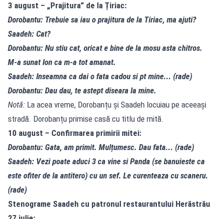
3 august – „Prajitura” de la Țiriac:
Dorobantu: Trebuie sa iau o prajitura de la Tiriac, ma ajuti?
Saadeh: Cat?
Dorobantu: Nu stiu cat, oricat e bine de la mosu asta chitros.
M-a sunat Ion ca m-a tot amanat.
Saadeh: Inseamna ca dai o fata cadou si pt mine... (rade)
Dorobantu: Dau dau, te astept diseara la mine.
Notă:
La acea vreme, Dorobanțu și Saadeh locuiau pe aceeași
stradă. Dorobanțu primise casă cu titlu de mită.
10 august – Confirmarea primirii mitei:
Dorobantu: Gata, am primit. Mulțumesc. Dau fata... (rade)
Saadeh: Vezi poate aduci 3 ca vine si Panda (se banuieste ca
este ofiter de la antitero) cu un sef. Le curenteaza cu scaneru.
(rade)
Stenograme Saadeh cu patronul restaurantului Herăstrău
27 iulie: