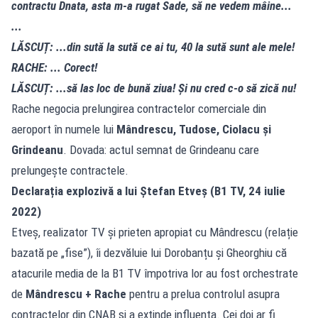
contractu Dnata, asta m-a rugat Sade, să ne vedem mâine...
...
LĂSCUȚ: ...din sută la sută ce ai tu, 40 la sută sunt ale mele!
RACHE: ... Corect!
LĂSCUȚ: ...să las loc de bună ziua! Și nu cred c-o să zică nu!
Rache negocia prelungirea contractelor comerciale din
aeroport în numele lui
Mândrescu, Tudose, Ciolacu și
Grindeanu
. Dovada: actul semnat de Grindeanu care
prelungește contractele.
Declarația explozivă a lui Ștefan Etveș (B1 TV, 24 iulie
2022)
Etveș, realizator TV și prieten apropiat cu Mândrescu (relație
bazată pe „fise”), îi dezvăluie lui Dorobanțu și Gheorghiu că
atacurile media de la B1 TV împotriva lor au fost orchestrate
de
Mândrescu + Rache
pentru a prelua controlul asupra
contractelor din CNAB și a extinde influența. Cei doi ar fi