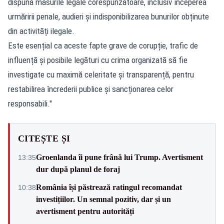
dispună măsurile legale corespunzătoare, inclusiv începerea
urmăririi penale, audieri și indisponibilizarea bunurilor obținute
din activități ilegale.
Este esențial ca aceste fapte grave de corupție, trafic de
influență și posibile legături cu crima organizată să fie
investigate cu maximă celeritate și transparență, pentru
restabilirea încrederii publice și sancționarea celor
responsabili."
CITEȘTE ȘI
Groenlanda îi pune frână lui Trump. Avertisment
13:35
dur după planul de foraj
România își păstrează ratingul recomandat
10:38
investițiilor. Un semnal pozitiv, dar și un
avertisment pentru autorități