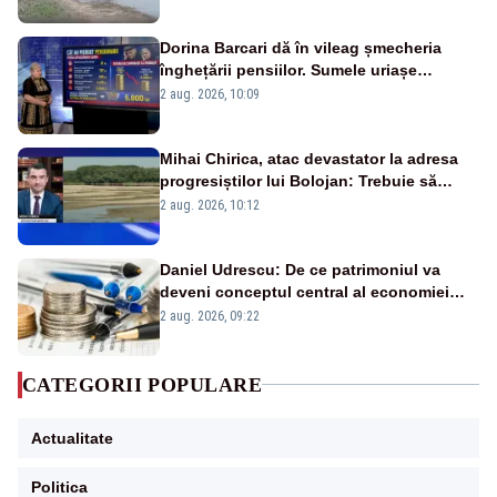
fluviului - IMAGINI AERIENE
Dorina Barcari dă în vileag șmecheria
înghețării pensiilor. Sumele uriașe
pierdute de fiecare român
2 aug. 2026, 10:09
Mihai Chirica, atac devastator la adresa
progresiștilor lui Bolojan: Trebuie să
protejăm și natura, dar nu șținem omaneii
2 aug. 2026, 10:12
în stare permanentă de alertă
Daniel Udrescu: De ce patrimoniul va
deveni conceptul central al economiei
viitoare?
2 aug. 2026, 09:22
CATEGORII POPULARE
Actualitate
Politica