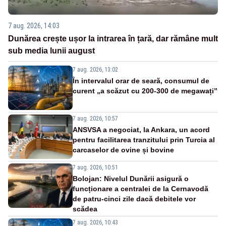
7 aug. 2026, 14:03
Dunărea crește ușor la intrarea în țară, dar rămâne mult
sub media lunii august
7 aug. 2026, 13:02
În intervalul orar de seară, consumul de
curent „a scăzut cu 200-300 de megawați”
7 aug. 2026, 10:57
ANSVSA a negociat, la Ankara, un acord
pentru facilitarea tranzitului prin Turcia al
carcaselor de ovine și bovine
7 aug. 2026, 10:51
Bolojan: Nivelul Dunării asigură o
funcționare a centralei de la Cernavodă
de patru-cinci zile dacă debitele vor
scădea
7 aug. 2026, 10:43