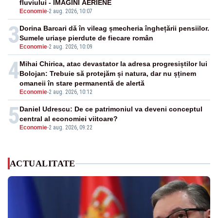
fluviului - IMAGINI AERIENE
Economie
-
2 aug. 2026, 10:07
3
Dorina Barcari dă în vileag șmecheria înghețării pensiilor.
Sumele uriașe pierdute de fiecare român
Economie
-
2 aug. 2026, 10:09
4
Mihai Chirica, atac devastator la adresa progresiștilor lui
Bolojan: Trebuie să protejăm și natura, dar nu șținem
omaneii în stare permanentă de alertă
Economie
-
2 aug. 2026, 10:12
5
Daniel Udrescu: De ce patrimoniul va deveni conceptul
central al economiei viitoare?
Economie
-
2 aug. 2026, 09:22
ACTUALITATE