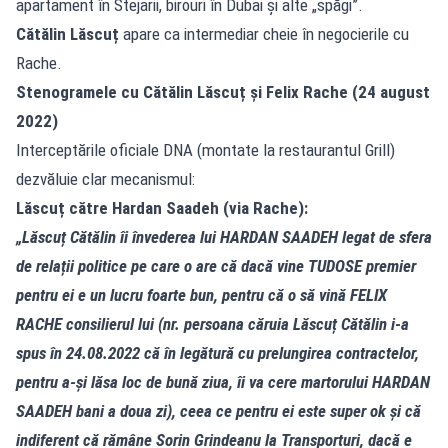
apartament în Stejarii, birouri în Dubai și alte „spăgi”.
Cătălin Lăscuț
apare ca intermediar cheie în negocierile cu
Rache.
Stenogramele cu Cătălin Lăscuț și Felix Rache (24 august
2022)
Interceptările oficiale DNA (montate la restaurantul Grill)
dezvăluie clar mecanismul:
Lăscuț către Hardan Saadeh (via Rache):
„Lăscuț Cătălin îi învederea lui HARDAN SAADEH legat de sfera
de relații politice pe care o are că dacă vine TUDOSE premier
pentru ei e un lucru foarte bun, pentru că o să vină FELIX
RACHE consilierul lui (nr. persoana căruia Lăscuț Cătălin i-a
spus în 24.08.2022 că în legătură cu prelungirea contractelor,
pentru a-și lăsa loc de bună ziua, îi va cere martorului HARDAN
SAADEH bani a doua zi), ceea ce pentru ei este super ok și că
indiferent că rămâne Sorin Grindeanu la Transporturi, dacă e