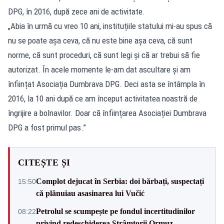
DPG, în 2016, după zece ani de activitate.
„Abia în urmă cu vreo 10 ani, instituțiile statului mi-au spus că
nu se poate așa ceva, că nu este bine așa ceva, că sunt
norme, că sunt proceduri, că sunt legi și că ar trebui să fie
autorizat. În acele momente le-am dat ascultare și am
înființat Asociația Dumbrava DPG. Deci asta se întâmpla în
2016, la 10 ani după ce am început activitatea noastră de
îngrijire a bolnavilor. Doar că înființarea Asociației Dumbrava
DPG a fost primul pas.”
CITEȘTE ȘI
Complot dejucat în Serbia: doi bărbați, suspectați
15:50
că plănuiau asasinarea lui Vučić
Petrolul se scumpește pe fondul incertitudinilor
08:22
privind redeschiderea Strâmtorii Ormuz