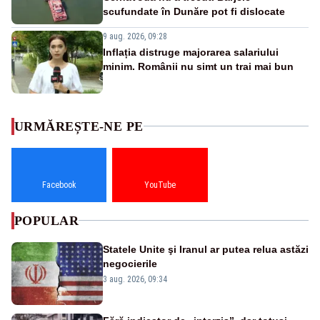
scufundate în Dunăre pot fi dislocate
9 aug. 2026, 09:28
Inflația distruge majorarea salariului
minim. Românii nu simt un trai mai bun
URMĂREȘTE-NE PE
Facebook
YouTube
POPULAR
Statele Unite şi Iranul ar putea relua astăzi
negocierile
3 aug. 2026, 09:34