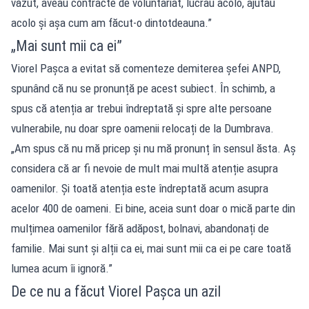
văzut, aveau contracte de voluntariat, lucrau acolo, ajutau
acolo și așa cum am făcut-o dintotdeauna.”
„Mai sunt mii ca ei”
Viorel Pașca a evitat să comenteze demiterea șefei ANPD,
spunând că nu se pronunță pe acest subiect. În schimb, a
spus că atenția ar trebui îndreptată și spre alte persoane
vulnerabile, nu doar spre oamenii relocați de la Dumbrava.
„Am spus că nu mă pricep și nu mă pronunț în sensul ăsta. Aș
considera că ar fi nevoie de mult mai multă atenție asupra
oamenilor. Și toată atenția este îndreptată acum asupra
acelor 400 de oameni. Ei bine, aceia sunt doar o mică parte din
mulțimea oamenilor fără adăpost, bolnavi, abandonați de
familie. Mai sunt și alții ca ei, mai sunt mii ca ei pe care toată
lumea acum îi ignoră.”
De ce nu a făcut Viorel Pașca un azil