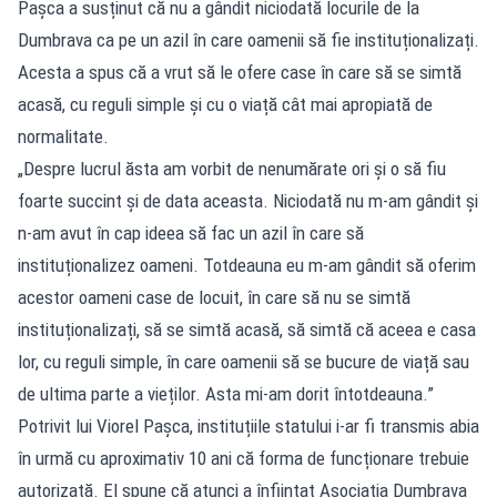
Pașca a susținut că nu a gândit niciodată locurile de la
Dumbrava ca pe un azil în care oamenii să fie instituționalizați.
Acesta a spus că a vrut să le ofere case în care să se simtă
acasă, cu reguli simple și cu o viață cât mai apropiată de
normalitate.
„Despre lucrul ăsta am vorbit de nenumărate ori și o să fiu
foarte succint și de data aceasta. Niciodată nu m-am gândit și
n-am avut în cap ideea să fac un azil în care să
instituționalizez oameni. Totdeauna eu m-am gândit să oferim
acestor oameni case de locuit, în care să nu se simtă
instituționalizați, să se simtă acasă, să simtă că aceea e casa
lor, cu reguli simple, în care oamenii să se bucure de viață sau
de ultima parte a vieților. Asta mi-am dorit întotdeauna.”
Potrivit lui Viorel Pașca, instituțiile statului i-ar fi transmis abia
în urmă cu aproximativ 10 ani că forma de funcționare trebuie
autorizată. El spune că atunci a înființat Asociația Dumbrava