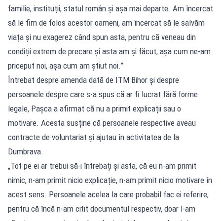
familie, instituții, statul român și așa mai departe. Am încercat
să le fim de folos acestor oameni, am încercat să le salvăm
viața și nu exagerez când spun asta, pentru că veneau din
condiții extrem de precare și asta am și făcut, așa cum ne-am
priceput noi, așa cum am știut noi.”
Întrebat despre amenda dată de ITM Bihor și despre
persoanele despre care s-a spus că ar fi lucrat fără forme
legale, Pașca a afirmat că nu a primit explicații sau o
motivare. Acesta susține că persoanele respective aveau
contracte de voluntariat și ajutau în activitatea de la
Dumbrava.
„Tot pe ei ar trebui să-i întrebați și asta, că eu n-am primit
nimic, n-am primit nicio explicație, n-am primit nicio motivare în
acest sens. Persoanele acelea la care probabil fac ei referire,
pentru că încă n-am citit documentul respectiv, doar l-am