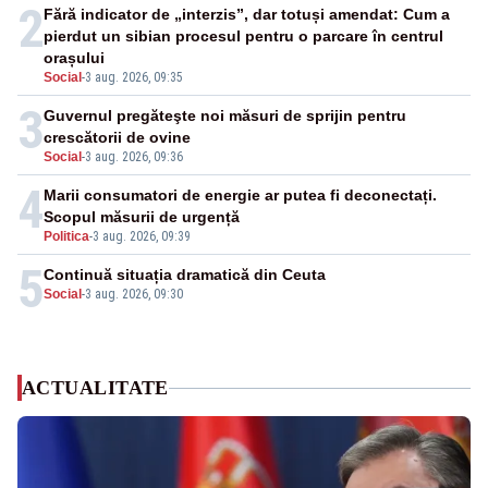
2
Fără indicator de „interzis”, dar totuși amendat: Cum a
pierdut un sibian procesul pentru o parcare în centrul
orașului
Social
-
3 aug. 2026, 09:35
3
Guvernul pregăteşte noi măsuri de sprijin pentru
crescătorii de ovine
Social
-
3 aug. 2026, 09:36
4
Marii consumatori de energie ar putea fi deconectați.
Scopul măsurii de urgență
Politica
-
3 aug. 2026, 09:39
5
Continuă situația dramatică din Ceuta
Social
-
3 aug. 2026, 09:30
ACTUALITATE