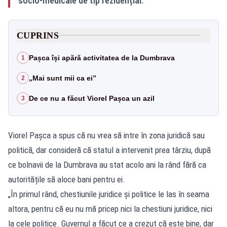
socio-medicale de tip rezidențial.
CUPRINS
Pașca își apără activitatea de la Dumbrava
1
„Mai sunt mii ca ei”
2
De ce nu a făcut Viorel Pașca un azil
3
Viorel Pașca a spus că nu vrea să intre în zona juridică sau
politică, dar consideră că statul a intervenit prea târziu, după
ce bolnavii de la Dumbrava au stat acolo ani la rând fără ca
autoritățile să aloce bani pentru ei.
„În primul rând, chestiunile juridice și politice le las în seama
altora, pentru că eu nu mă pricep nici la chestiuni juridice, nici
la cele politice. Guvernul a făcut ce a crezut că este bine, dar