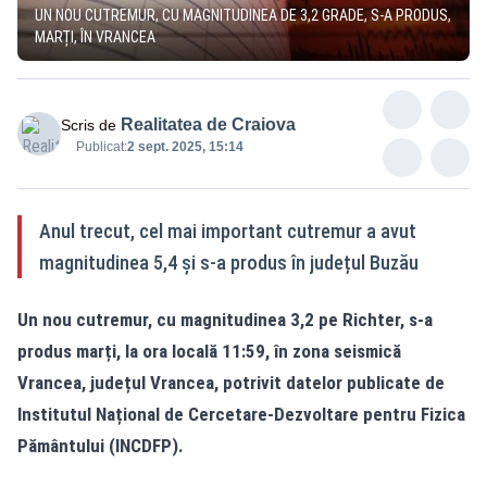
UN NOU CUTREMUR, CU MAGNITUDINEA DE 3,2 GRADE, S-A PRODUS,
MARȚI, ÎN VRANCEA
Realitatea de Craiova
Scris de
Publicat:
2 sept. 2025, 15:14
Anul trecut, cel mai important cutremur a avut
magnitudinea 5,4 și s-a produs în județul Buzău
Un nou cutremur, cu magnitudinea 3,2 pe Richter, s-a
produs marți, la ora locală 11:59, în zona seismică
Vrancea, județul Vrancea, potrivit datelor publicate de
Institutul Național de Cercetare-Dezvoltare pentru Fizica
Pământului (INCDFP).