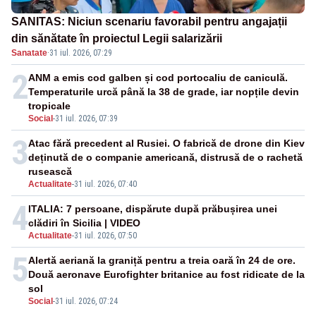
SANITAS: Niciun scenariu favorabil pentru angajații
din sănătate în proiectul Legii salarizării
Sanatate
·
31 iul. 2026, 07:29
2
ANM a emis cod galben și cod portocaliu de caniculă.
Temperaturile urcă până la 38 de grade, iar nopțile devin
tropicale
Social
-
31 iul. 2026, 07:39
3
Atac fără precedent al Rusiei. O fabrică de drone din Kiev
deținută de o companie americană, distrusă de o rachetă
rusească
Actualitate
-
31 iul. 2026, 07:40
4
ITALIA: 7 persoane, dispărute după prăbușirea unei
clădiri în Sicilia | VIDEO
Actualitate
-
31 iul. 2026, 07:50
5
Alertă aeriană la graniță pentru a treia oară în 24 de ore.
Două aeronave Eurofighter britanice au fost ridicate de la
sol
Social
-
31 iul. 2026, 07:24