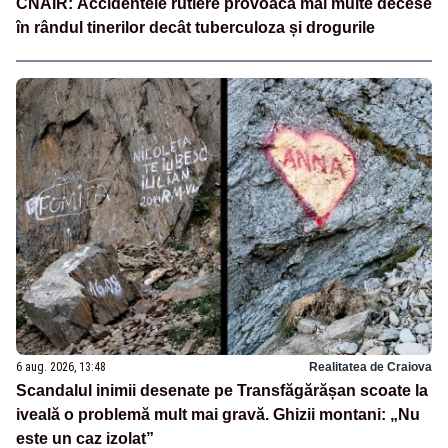
CNAIR: Accidentele rutiere provoacă mai multe decese
în rândul tinerilor decât tuberculoza și drogurile
6 aug. 2026, 13:48
Realitatea de Craiova
Scandalul inimii desenate pe Transfăgărășan scoate la
iveală o problemă mult mai gravă. Ghizii montani: „Nu
este un caz izolat”