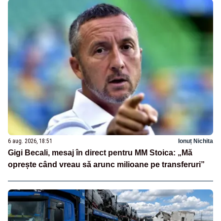
6 aug. 2026, 18:51
Ionuț Nichita
Gigi Becali, mesaj în direct pentru MM Stoica: „Mă
oprește când vreau să arunc milioane pe transferuri”