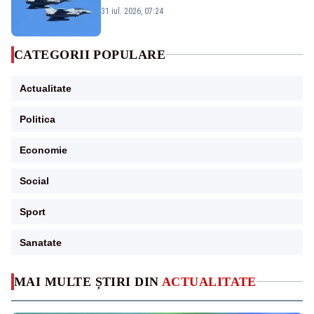
Eurofighter britanice au fost ridicate de la
31 iul. 2026, 07:24
sol
CATEGORII POPULARE
Actualitate
Politica
Economie
Social
Sport
Sanatate
MAI MULTE ȘTIRI DIN
ACTUALITATE