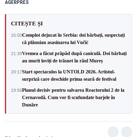
AGERPRES
CITEȘTE ȘI
Complot dejucat în Serbia: doi bărbați, suspectați
15:50
că plănuiau asasinarea lui Vučić
Vremea a făcut prăpăd după caniculă. Doi bărbați
21:39
au murit loviți de trăsnet în râul Mureș
Start spectaculos la UNTOLD 2026. Artistul-
20:17
surpriză care deschide prima seară de festival
Planul decisiv pentru salvarea Reactorului 2 de la
19:56
Cernavodă. Cum vor fi scufundate barjele în
Dunăre