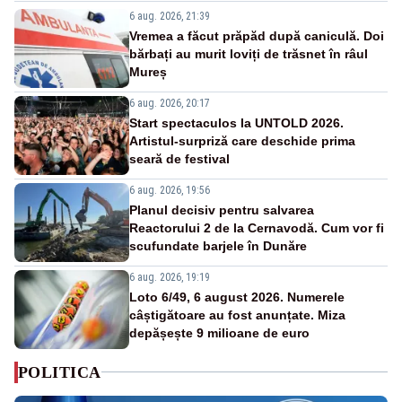
6 aug. 2026, 21:39
Vremea a făcut prăpăd după caniculă. Doi
bărbați au murit loviți de trăsnet în râul
Mureș
6 aug. 2026, 20:17
Start spectaculos la UNTOLD 2026.
Artistul-surpriză care deschide prima
seară de festival
6 aug. 2026, 19:56
Planul decisiv pentru salvarea
Reactorului 2 de la Cernavodă. Cum vor fi
scufundate barjele în Dunăre
6 aug. 2026, 19:19
Loto 6/49, 6 august 2026. Numerele
câștigătoare au fost anunțate. Miza
depășește 9 milioane de euro
POLITICA