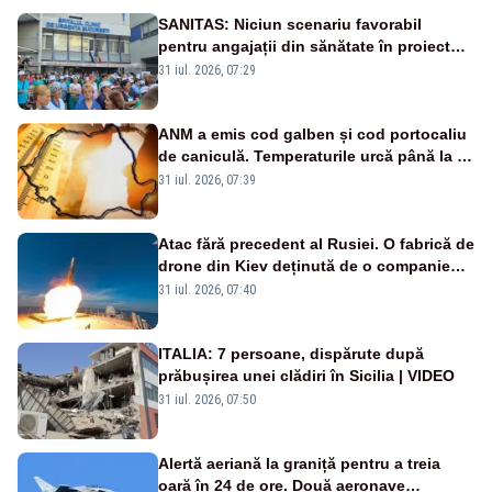
SANITAS: Niciun scenariu favorabil
pentru angajații din sănătate în proiectul
Legii salarizării
31 iul. 2026, 07:29
ANM a emis cod galben și cod portocaliu
de caniculă. Temperaturile urcă până la 38
de grade, iar nopțile devin tropicale
31 iul. 2026, 07:39
Atac fără precedent al Rusiei. O fabrică de
drone din Kiev deținută de o companie
americană, distrusă de o rachetă
31 iul. 2026, 07:40
rusească
ITALIA: 7 persoane, dispărute după
prăbușirea unei clădiri în Sicilia | VIDEO
31 iul. 2026, 07:50
Alertă aeriană la graniță pentru a treia
oară în 24 de ore. Două aeronave