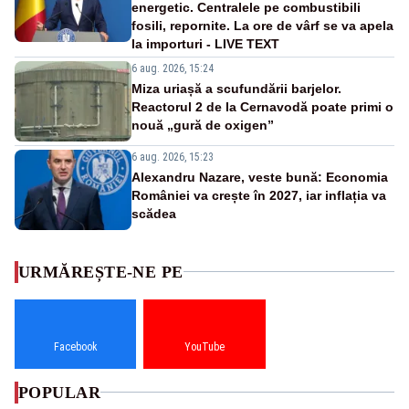
energetic. Centralele pe combustibili
fosili, repornite. La ore de vârf se va apela
la importuri - LIVE TEXT
6 aug. 2026, 15:24
Miza uriașă a scufundării barjelor.
Reactorul 2 de la Cernavodă poate primi o
nouă „gură de oxigen”
6 aug. 2026, 15:23
Alexandru Nazare, veste bună: Economia
României va crește în 2027, iar inflația va
scădea
URMĂREȘTE-NE PE
Facebook
YouTube
POPULAR