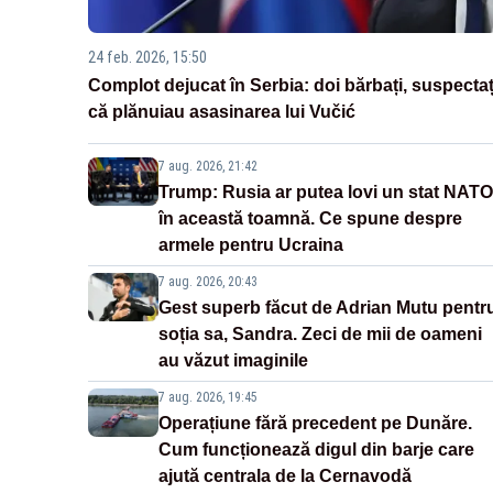
24 feb. 2026, 15:50
Complot dejucat în Serbia: doi bărbați, suspectaț
că plănuiau asasinarea lui Vučić
7 aug. 2026, 21:42
Trump: Rusia ar putea lovi un stat NATO
în această toamnă. Ce spune despre
armele pentru Ucraina
7 aug. 2026, 20:43
Gest superb făcut de Adrian Mutu pentr
soția sa, Sandra. Zeci de mii de oameni
au văzut imaginile
7 aug. 2026, 19:45
Operațiune fără precedent pe Dunăre.
Cum funcționează digul din barje care
ajută centrala de la Cernavodă