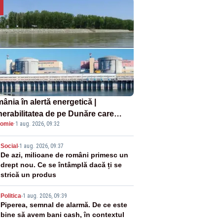
ânia în alertă energetică |
nerabilitatea de pe Dunăre care
omie
·
1 aug. 2026, 09:32
e în pericol Centrala Cernavodă era
oscută de pe vremea lui Ceaușescu
2
Social
-
1 aug. 2026, 09:37
De azi, milioane de români primesc un
drept nou. Ce se întâmplă dacă ți se
strică un produs
3
Politica
-
1 aug. 2026, 09:39
Piperea, semnal de alarmă. De ce este
bine să avem bani cash, în contextul