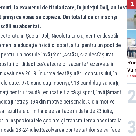
1
rcuri, la examenul de titularizare, în județul Dolj, au fost
 prinși că voiau să copieze. Din totalul celor înscriși
ascăli au absentat.
ectoratului Școlar Dolj, Nicoleta Lițoiu, cei trei dascăli
men la educație fizică și sport, altul pentru un post de
t pentru un post de învățător.„Astăzi, s-a desfășurat
Rom
osturilor didactice/catedrelor vacante/rezervate în
Vul
r, sesiunea 2019. În urma desfășurării concursului, în
Econ
pun
ele date: 970 candidați înscriși, 918 candidați validați,
cun
inați pentru fraudă (educație fizică și sport, învățământ
didați retrași (94 din motive personale, 5 din motive
 rezultatelor inițiale se va face în data de 23 iulie,
r la inspectoratele școlare și transmiterea acestora la
erioada 23-24 iulie.Rezolvarea contestațiilor se va face