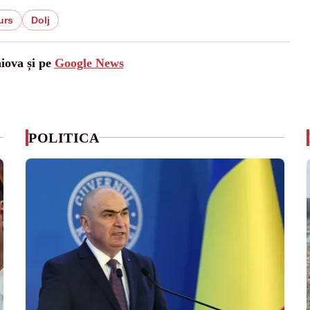
urs
Dolj
aiova și pe
Google News
POLITICA