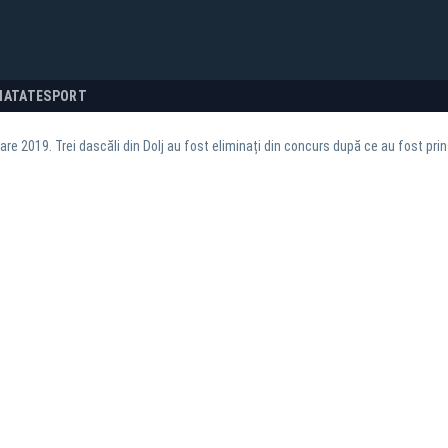
NATATE
SPORT
zare 2019. Trei dascăli din Dolj au fost eliminați din concurs după ce au fost pr