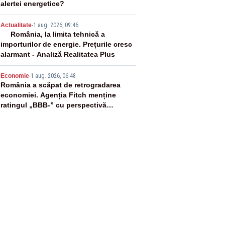
alertei energetice?
4
Actualitate
-
1 aug. 2026, 09:46
România, la limita tehnică a
importurilor de energie. Prețurile cresc
alarmant - Analiză Realitatea Plus
5
Economie
-
1 aug. 2026, 06:48
România a scăpat de retrogradarea
economiei. Agenția Fitch menține
ratingul „BBB-” cu perspectivă
negativă