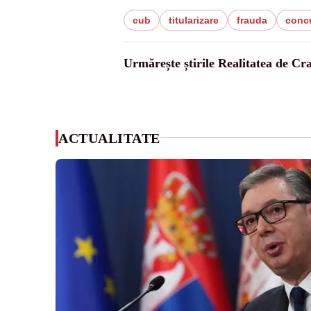
cub
titularizare
frauda
conc
Urmărește știrile Realitatea de Cr
ACTUALITATE