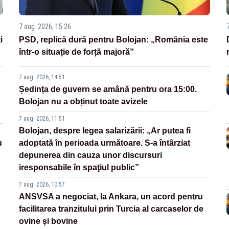
7 aug. 2026, 15:26
i
PSD, replică dură pentru Bolojan: „România este
într-o situație de forță majoră”
7 aug. 2026, 14:51
Ședința de guvern se amână pentru ora 15:00.
Bolojan nu a obținut toate avizele
7 aug. 2026, 11:51
Bolojan, despre legea salarizării: „Ar putea fi
u
adoptată în perioada următoare. S-a întârziat
depunerea din cauza unor discursuri
iresponsabile în spaţiul public”
7 aug. 2026, 10:57
ANSVSA a negociat, la Ankara, un acord pentru
facilitarea tranzitului prin Turcia al carcaselor de
ovine și bovine