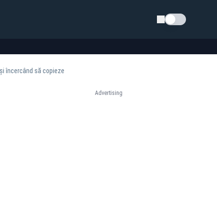
Schimba tema
inși încercând să copieze
Advertising