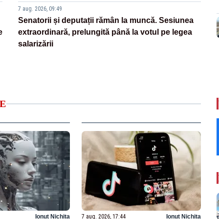
7 aug. 2026, 09:49
Senatorii și deputații rămân la muncă. Sesiunea
e
extraordinară, prelungită până la votul pe legea
salarizării
E
Ionuț Nichita
7 aug. 2026, 17:44
Ionuț Nichita