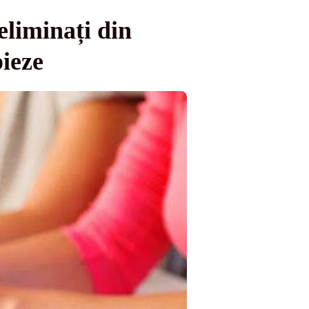
eliminați din
pieze