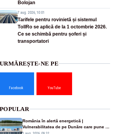
Bolojan
7 aug. 2026, 10:01
Tarifele pentru rovinietă și sistemul
TollRo se aplică de la 1 octombrie 2026.
Ce se schimbă pentru șoferi și
transportatori
URMĂREȘTE-NE PE
Facebook
YouTube
POPULAR
România în alertă energetică |
Vulnerabilitatea de pe Dunăre care pune în
pericol Centrala Cernavodă era cunoscută
1 aug. 2026, 09:32