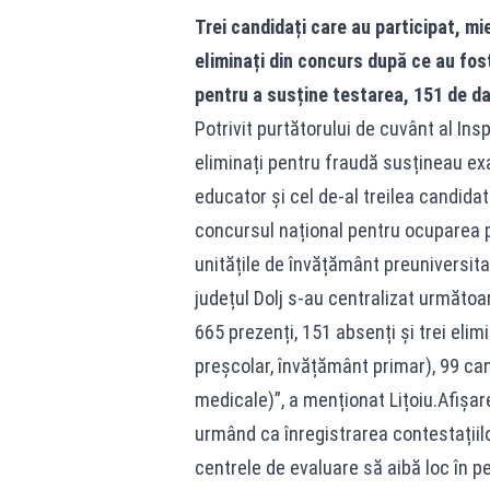
Trei candidați care au participat, mie
eliminați din concurs după ce au fost
pentru a susține testarea, 151 de d
Potrivit purtătorului de cuvânt al Insp
eliminați pentru fraudă susțineau exa
educator și cel de-al treilea candida
concursul național pentru ocuparea p
unitățile de învățământ preuniversita
județul Dolj s-au centralizat următoar
665 prezenți, 151 absenți și trei elim
preșcolar, învățământ primar), 99 can
medicale)”, a menționat Lițoiu.Afișarea
urmând ca înregistrarea contestațiilo
centrele de evaluare să aibă loc în p