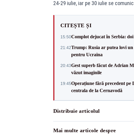
24-29 iulie, iar pe 30 iulie se comunic
CITEȘTE ȘI
Complot dejucat în Serbia: doi 
15:50
Trump: Rusia ar putea lovi un
21:42
pentru Ucraina
Gest superb făcut de Adrian Mu
20:43
văzut imaginile
Operațiune fără precedent pe 
19:45
centrala de la Cernavodă
Distribuie articolul
Mai multe articole despre