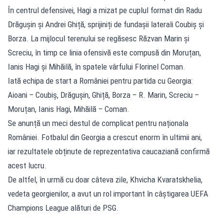
În centrul defensivei, Hagi a mizat pe cuplul format din Radu
Drăgușin și Andrei Ghiță, sprijiniți de fundașii laterali Coubiș și
Borza. La mijlocul terenului se regăsesc Răzvan Marin și
Screciu, în timp ce linia ofensivă este compusă din Moruțan,
Ianis Hagi și Mihăilă, în spatele vârfului Florinel Coman.
Iată echipa de start a României pentru partida cu Georgia:
Aioani – Coubiș, Drăgușin, Ghiță, Borza – R. Marin, Screciu –
Moruțan, Ianis Hagi, Mihăilă – Coman.
Se anunță un meci destul de complicat pentru naționala
României. Fotbalul din Georgia a crescut enorm în ultimii ani,
iar rezultatele obținute de reprezentativa caucaziană confirmă
acest lucru.
De altfel, în urmă cu doar câteva zile, Khvicha Kvaratskhelia,
vedeta georgienilor, a avut un rol important în câștigarea UEFA
Champions League alături de PSG.