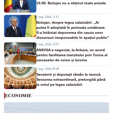
15:00. Bolojan nu a obținut toate avizele
7 aug. 2026, 11:51
Bolojan, despre legea salarizării: „Ar
putea fi adoptată în perioada următoare.
S-a întârziat depunerea din cauza unor
discursuri iresponsabile în spaţiul public”
7 aug. 2026, 10:57
ANSVSA a negociat, la Ankara, un acord
pentru facilitarea tranzitului prin Turcia al
carcaselor de ovine și bovine
7 aug. 2026, 09:49
Senatorii și deputații rămân la muncă.
Sesiunea extraordinară, prelungită până
la votul pe legea salarizării
ECONOMIE