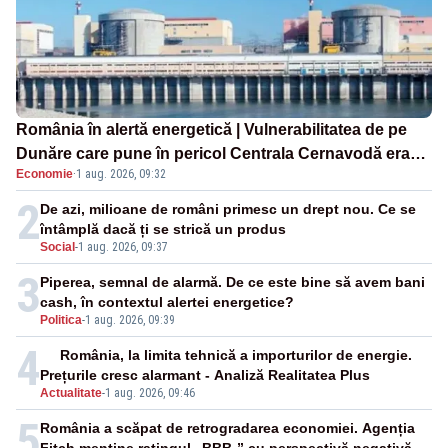
România în alertă energetică | Vulnerabilitatea de pe
Dunăre care pune în pericol Centrala Cernavodă era
Economie
·
1 aug. 2026, 09:32
cunoscută de pe vremea lui Ceaușescu
2
De azi, milioane de români primesc un drept nou. Ce se
întâmplă dacă ți se strică un produs
Social
-
1 aug. 2026, 09:37
3
Piperea, semnal de alarmă. De ce este bine să avem bani
cash, în contextul alertei energetice?
Politica
-
1 aug. 2026, 09:39
4
România, la limita tehnică a importurilor de energie.
Prețurile cresc alarmant - Analiză Realitatea Plus
Actualitate
-
1 aug. 2026, 09:46
5
România a scăpat de retrogradarea economiei. Agenția