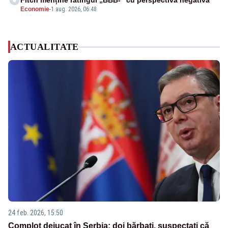
Fitch menține ratingul „BBB-” cu perspectivă negativă
Economie
-
1 aug. 2026, 06:48
ACTUALITATE
24 feb. 2026, 15:50
Complot dejucat în Serbia: doi bărbați, suspectați că