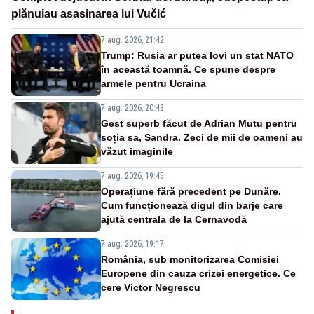
plănuiau asasinarea lui Vučić
7 aug. 2026, 21:42
Trump: Rusia ar putea lovi un stat NATO
în această toamnă. Ce spune despre
armele pentru Ucraina
7 aug. 2026, 20:43
Gest superb făcut de Adrian Mutu pentru
soția sa, Sandra. Zeci de mii de oameni au
văzut imaginile
7 aug. 2026, 19:45
Operațiune fără precedent pe Dunăre.
Cum funcționează digul din barje care
ajută centrala de la Cernavodă
7 aug. 2026, 19:17
România, sub monitorizarea Comisiei
Europene din cauza crizei energetice. Ce
cere Victor Negrescu