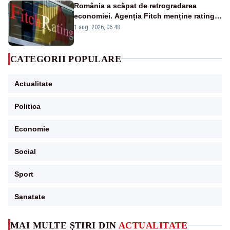
România a scăpat de retrogradarea
economiei. Agenția Fitch menține ratingul
„BBB-” cu perspectivă negativă
1 aug. 2026, 06:48
CATEGORII POPULARE
Actualitate
Politica
Economie
Social
Sport
Sanatate
MAI MULTE ȘTIRI DIN
ACTUALITATE