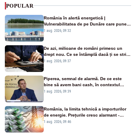
POPULAR
România în alertă energetică |
Vulnerabilitatea de pe Dunăre care pune
în pericol Centrala Cernavodă era
1 aug. 2026, 09:32
cunoscută de pe vremea lui Ceaușescu
De azi, milioane de români primesc un
drept nou. Ce se întâmplă dacă ți se strică
un produs
1 aug. 2026, 09:37
Piperea, semnal de alarmă. De ce este
bine să avem bani cash, în contextul
alertei energetice?
1 aug. 2026, 09:39
România, la limita tehnică a importurilor
de energie. Prețurile cresc alarmant -
Analiză Realitatea Plus
1 aug. 2026, 09:46