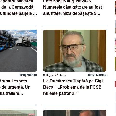
v pentru salvarea
Loto 6/49, 6 august 2026.
2 de la Cernavodă.
Numerele câștigătoare au fost
ufundate barjele în
anunțate. Miza depășește 9
milioane de euro
Ionuț Nichita
6 aug. 2026, 17:17
Ionuț Nichita
drumul expres
Ilie Dumitrescu îl apără pe Gigi
e de urgență. Un
Becali: „Problema de la FCSB
uă trailere
nu este patronul”
 mașini