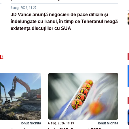
6 aug. 2026, 11:27
JD Vance anunță negocieri de pace dificile și
îndelungate cu Iranul, în timp ce Teheranul neagă
existența discuțiilor cu SUA
E
Ionuț Nichita
6 aug. 2026, 19:19
Ionuț Nichita