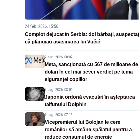
24 feb. 2026, 15:50
Complot dejucat în Serbia: doi bărbați, suspectaț
că plănuiau asasinarea lui Vučić
7 aug. 2026, 08:07
Meta, sancționată cu 567 de milioane de
dolari în cel mai sever verdict pe tema
siguranței copiilor
7 aug. 2026, 08:01
Japonia ordonă evacuări în așteptarea
taifunului Dolphin
7 aug. 2026, 07:15
Vicepremierul lui Bolojan le cere
românilor să amâne spălatul pentru a
reduce consumul de energie