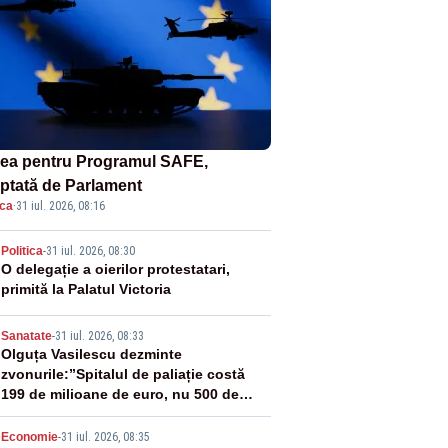
ea pentru Programul SAFE,
ptată de Parlament
ica
·
31 iul. 2026, 08:16
2
Politica
-
31 iul. 2026, 08:30
O delegație a oierilor protestatari,
primită la Palatul Victoria
3
Sanatate
-
31 iul. 2026, 08:33
Olguța Vasilescu dezminte
zvonurile:”Spitalul de paliație costă
199 de milioane de euro, nu 500 de
milioane”
Economie
-
31 iul. 2026, 08:35