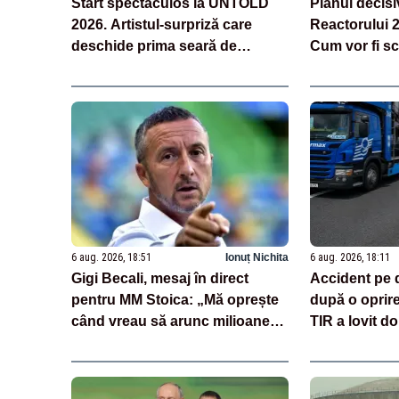
Start spectaculos la UNTOLD
Planul decisi
2026. Artistul-surpriză care
Reactorului 
deschide prima seară de
Cum vor fi sc
festival
Dunăre
6 aug. 2026, 18:51
Ionuț Nichita
6 aug. 2026, 18:11
Gigi Becali, mesaj în direct
Accident pe 
pentru MM Stoica: „Mă oprește
după o oprir
când vreau să arunc milioane
TIR a lovit do
pe transferuri”
încărcate cu