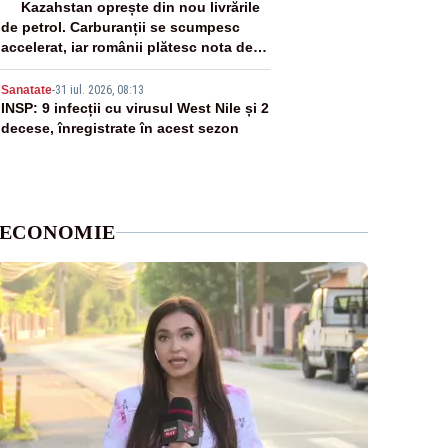
4
Kazahstan oprește din nou livrările
de petrol. Carburanții se scumpesc
accelerat, iar românii plătesc nota de
plată
5
Sanatate
-
31 iul. 2026, 08:13
INSP: 9 infecții cu virusul West Nile și 2
decese, înregistrate în acest sezon
ECONOMIE