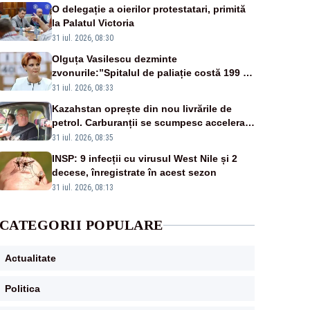
O delegație a oierilor protestatari, primită
la Palatul Victoria
31 iul. 2026, 08:30
Olguța Vasilescu dezminte
zvonurile:”Spitalul de paliație costă 199 de
milioane de euro, nu 500 de milioane”
31 iul. 2026, 08:33
Kazahstan oprește din nou livrările de
petrol. Carburanții se scumpesc accelerat,
iar românii plătesc nota de plată
31 iul. 2026, 08:35
INSP: 9 infecții cu virusul West Nile și 2
decese, înregistrate în acest sezon
31 iul. 2026, 08:13
CATEGORII POPULARE
Actualitate
Politica