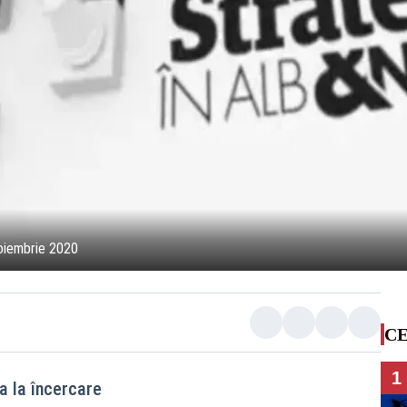
 noiembrie 2020
CE
1
a la încercare