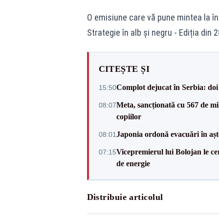
O emisiune care vă pune mintea la în
Strategie în alb și negru - Ediția din
CITEȘTE ȘI
Complot dejucat în Serbia: doi 
15:50
Meta, sancționată cu 567 de mil
08:07
copiilor
Japonia ordonă evacuări în așt
08:01
Vicepremierul lui Bolojan le c
07:15
de energie
Distribuie articolul