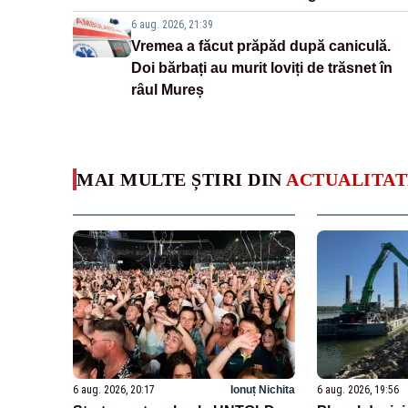
6 aug. 2026, 21:39
Vremea a făcut prăpăd după caniculă.
Doi bărbați au murit loviți de trăsnet în
râul Mureș
MAI MULTE ȘTIRI DIN
ACTUALITAT
6 aug. 2026, 20:17
Ionuț Nichita
6 aug. 2026, 19:56