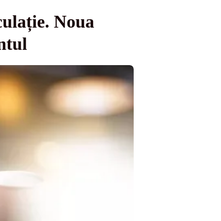
culație. Noua
ntul