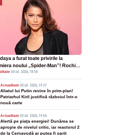
aya a furat toate privirile la
miera noului „Spider-Man”! Rochia
litate
·
30 iul. 2026, 18:56
pirată de pânza de păianjen a făcut
zație
2
Actualitate
-
30 iul. 2026, 19:27
Aliatul lui Putin revine în prim-plan!
Patriarhul Kiril justifică războiul într-o
nouă carte
3
Actualitate
-
30 iul. 2026, 19:56
Alertă pe piața energiei! Dunărea se
apropie de nivelul critic, iar reactorul 2
de la Cernavodă ar putea fi oprit