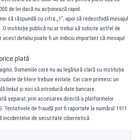
000 de lei dacă nu acționează rapid.
anei să răspundă cu cifra „1”, apoi să redeschidă mesajul
 O instituție publică nu ar trebui să solicite astfel de
r acest detaliu poate fi un indiciu important că mesajul
 orice plată
inii. Domeniile care nu au legătură clară cu instituția
iudate de litere trebuie evitate. Cei care primesc un
ă linkul și nici să introducă date bancare.
ată separat, prin accesarea directă a platformelor
MS. Tentativele de fraudă pot fi raportate la numărul 1911
 incidentelor de securitate cibernetică.