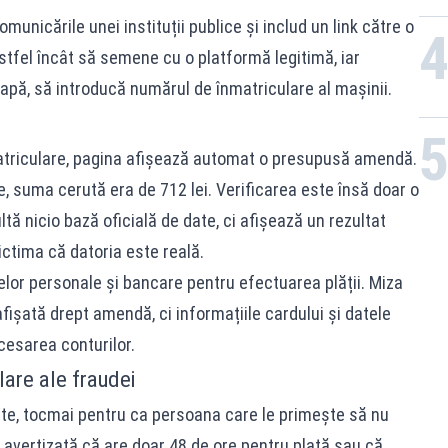
municările unei instituții publice și includ un link către o
astfel încât să semene cu o platformă legitimă, iar
 etapă, să introducă numărul de înmatriculare al mașinii.
triculare, pagina afișează automat o presupusă amendă.
e, suma cerută era de 712 lei. Verificarea este însă doar o
tă nicio bază oficială de date, ci afișează un rezultat
ictima că datoria este reală.
lor personale și bancare pentru efectuarea plății. Miza
ișată drept amendă, ci informațiile cardului și datele
ccesarea conturilor.
lare ale fraudei
te, tocmai pentru ca persoana care le primește să nu
i avertizată că are doar 48 de ore pentru plată sau că