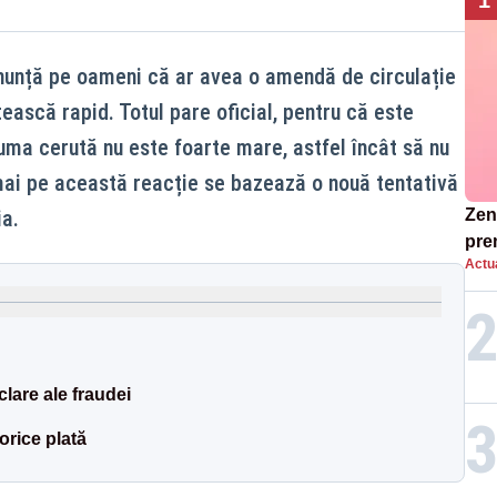
1
anunță pe oameni că ar avea o amendă de circulație
tească rapid. Totul pare oficial, pentru că este
suma cerută nu este foarte mare, astfel încât să nu
mai pe această reacție se bazează o nouă tentativă
a.
Zend
pre
Actua
ins
sen
lare ale fraudei
orice plată