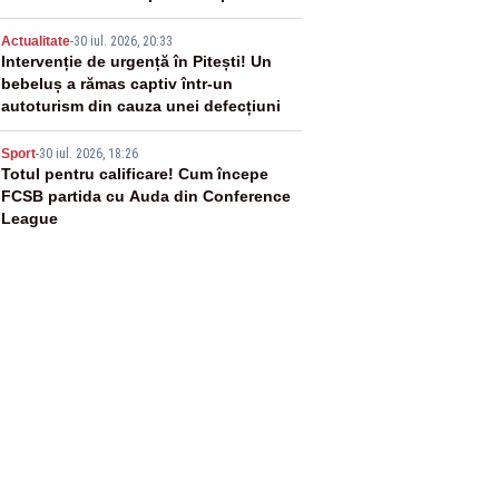
4
Actualitate
-
30 iul. 2026, 20:33
Intervenție de urgență în Pitești! Un
bebeluș a rămas captiv într-un
autoturism din cauza unei defecțiuni
5
Sport
-
30 iul. 2026, 18:26
Totul pentru calificare! Cum începe
FCSB partida cu Auda din Conference
League