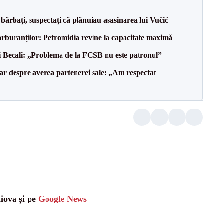
bărbați, suspectați că plănuiau asasinarea lui Vučić
carburanților: Petromidia revine la capacitate maximă
gi Becali: „Problema de la FCSB nu este patronul”
lar despre averea partenerei sale: „Am respectat
aiova și pe
Google News