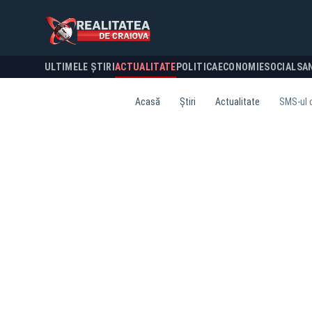
ULTIMELE ȘTIRI
ACTUALITATE
POLITICA
ECONOMIE
SOCIAL
SA
Acasă
Știri
Actualitate
SMS-ul c