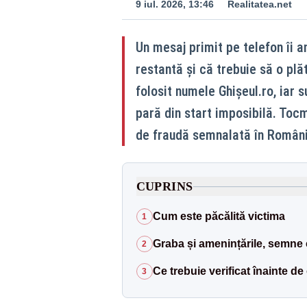
9 iul. 2026, 13:46
Realitatea.net
Un mesaj primit pe telefon îi 
restantă și că trebuie să o plă
folosit numele Ghișeul.ro, iar 
pară din start imposibilă. Toc
de fraudă semnalată în Români
CUPRINS
Cum este păcălită victima
1
Graba și amenințările, semne c
2
Ce trebuie verificat înainte de 
3