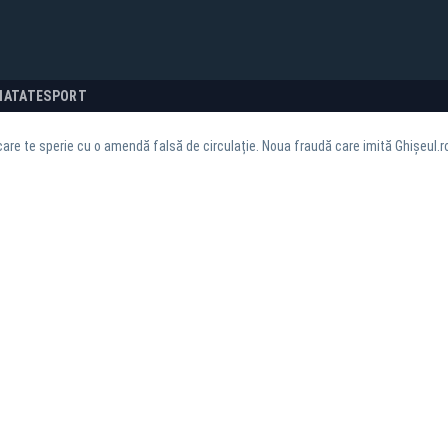
NATATE
SPORT
are te sperie cu o amendă falsă de circulație. Noua fraudă care imită Ghișeul.ro 