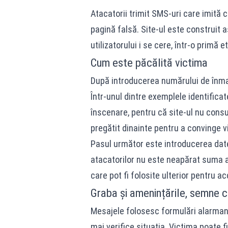
Atacatorii trimit SMS-uri care imită co
pagină falsă. Site-ul este construit 
utilizatorului i se cere, într-o primă
Cum este păcălită victima
După introducerea numărului de înma
Într-unul dintre exemplele identificat
înscenare, pentru că site-ul nu consul
pregătit dinainte pentru a convinge v
Pasul următor este introducerea date
atacatorilor nu este neapărat suma af
care pot fi folosite ulterior pentru a
Graba și amenințările, semne c
Mesajele folosesc formulări alarman
mai verifice situația. Victima poate f