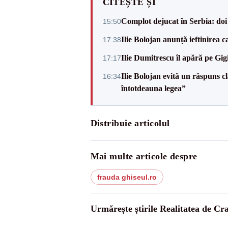
CITEȘTE ȘI
Complot dejucat în Serbia: doi 
15:50
Ilie Bolojan anunță ieftinirea 
17:38
Ilie Dumitrescu îl apără pe Gi
17:17
Ilie Bolojan evită un răspuns c
16:34
întotdeauna legea”
Distribuie articolul
Mai multe articole despre
frauda ghiseul.ro
Urmărește știrile Realitatea de Cr