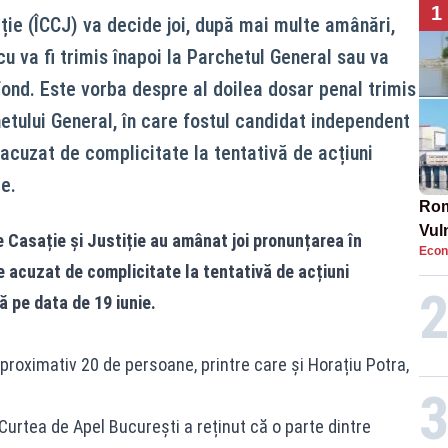
1
iție (ÎCCJ) va decide joi, după mai multe amânări,
u va fi trimis înapoi la Parchetul General sau va
ond. Este vorba despre al doilea dosar penal trimis
etului General, în care fostul candidat independent
 acuzat de complicitate la tentativă de acțiuni
e.
Rom
Vul
e Casație și Justiție au amânat joi pronunțarea în
Econ
pun
 acuzat de complicitate la tentativă de acțiuni
cun
ă pe data de 19 iunie.
aproximativ 20 de persoane, printre care și Horațiu Potra,
urtea de Apel București a reținut că o parte dintre