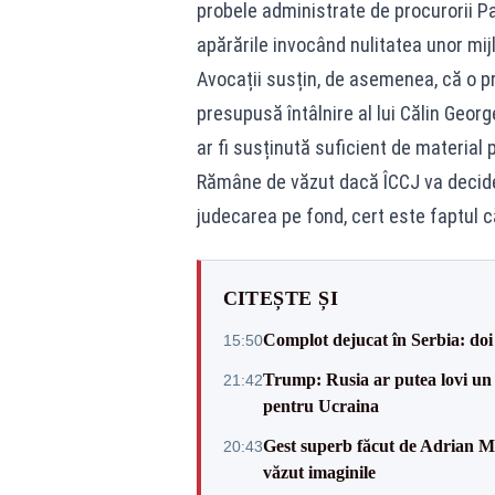
probele administrate de procurorii Pa
apărările invocând nulitatea unor mij
Avocații susțin, de asemenea, că o pro
presupusă întâlnire al lui Călin Geor
ar fi susținută suficient de material 
Rămâne de văzut dacă ÎCCJ va decide 
judecarea pe fond, cert este faptul c
CITEȘTE ȘI
Complot dejucat în Serbia: doi 
15:50
Trump: Rusia ar putea lovi un
21:42
pentru Ucraina
Gest superb făcut de Adrian Mu
20:43
văzut imaginile