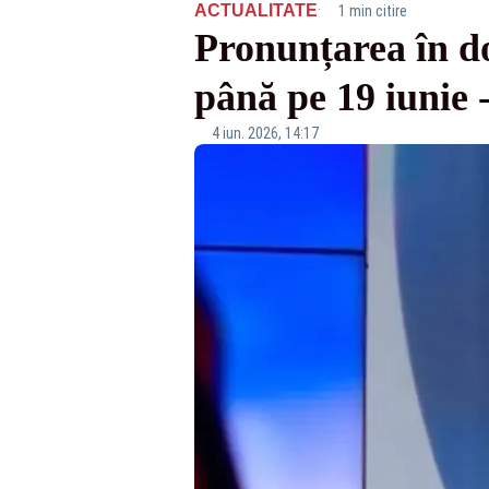
·
ACTUALITATE
1 min citire
Pronunțarea în do
până pe 19 iuni
4 iun. 2026, 14:17