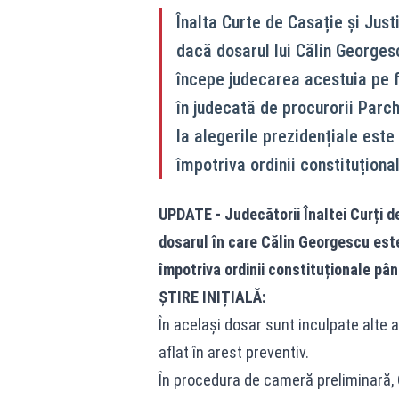
Înalta Curte de Casație și Just
dacă dosarul lui Călin Georgesc
începe judecarea acestuia pe f
în judecată de procurorii Parch
la alegerile prezidențiale este
împotriva ordinii constituțional
UPDATE - Judecătorii Înaltei Curți d
dosarul în care Călin Georgescu este
împotriva ordinii constituționale pân
ȘTIRE INIȚIALĂ:
În același dosar sunt inculpate alte 
aflat în arest preventiv.
În procedura de cameră preliminară, C