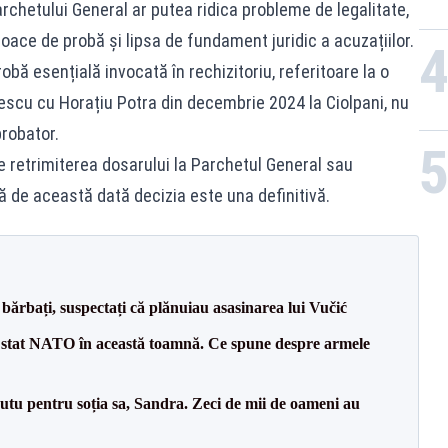
rchetului General ar putea ridica probleme de legalitate,
loace de probă și lipsa de fundament juridic a acuzațiilor.
bă esențială invocată în rechizitoriu, referitoare la o
gescu cu Horațiu Potra din decembrie 2024 la Ciolpani, nu
probator.
retrimiterea dosarului la Parchetul General sau
ă de această dată decizia este una definitivă.
bărbați, suspectați că plănuiau asasinarea lui Vučić
 stat NATO în această toamnă. Ce spune despre armele
tu pentru soția sa, Sandra. Zeci de mii de oameni au