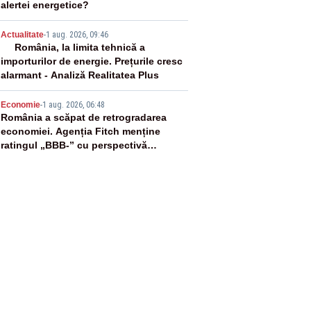
alertei energetice?
4
Actualitate
-
1 aug. 2026, 09:46
România, la limita tehnică a
importurilor de energie. Prețurile cresc
alarmant - Analiză Realitatea Plus
5
Economie
-
1 aug. 2026, 06:48
România a scăpat de retrogradarea
economiei. Agenția Fitch menține
ratingul „BBB-” cu perspectivă
negativă