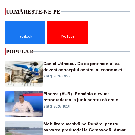
URMĂREȘTE-NE PE
Facebook
YouTube
POPULAR
Daniel Udrescu: De ce patrimoniul va
deveni conceptul central al economiei
viitoare?
2 aug. 2026, 09:22
Piperea (AUR): România a evitat
retrogradarea la junk pentru că era o
catastrofă pentru bănci și fondurile de
2 aug. 2026, 10:01
pensii
Mobilizare masivă pe Dunăre, pentru
salvarea producției la Cernavodă. Armata