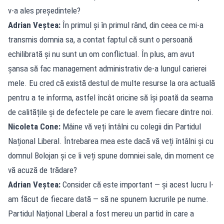
v-a ales președintele?
Adrian Veștea:
În primul și în primul rând, din ceea ce mi-a
transmis domnia sa, a contat faptul că sunt o persoană
echilibrată și nu sunt un om conflictual. În plus, am avut
șansa să fac management administrativ de-a lungul carierei
mele. Eu cred că există destul de multe resurse la ora actuală
pentru a te informa, astfel încât oricine să își poată da seama
de calitățile și de defectele pe care le avem fiecare dintre noi.
Nicoleta Cone:
Mâine vă veți întâlni cu colegii din Partidul
Național Liberal. Întrebarea mea este dacă vă veți întâlni și cu
domnul Bolojan și ce îi veți spune domniei sale, din moment ce
vă acuză de trădare?
Adrian Veștea:
Consider că este important — și acest lucru l-
am făcut de fiecare dată — să ne spunem lucrurile pe nume.
Partidul Național Liberal a fost mereu un partid în care a