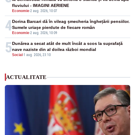
fluviului - IMAGINI AERIENE
Economie
-
2 aug. 2026, 10:07
4
Dorina Barcari dă în vileag șmecheria înghețării pensiilor.
Sumele uriașe pierdute de fiecare român
Economie
-
2 aug. 2026, 10:09
5
Dunărea a secat atât de mult încât a scos la suprafață
nave naziste din al doilea război mondial
Social
-
1 aug. 2026, 23:10
ACTUALITATE