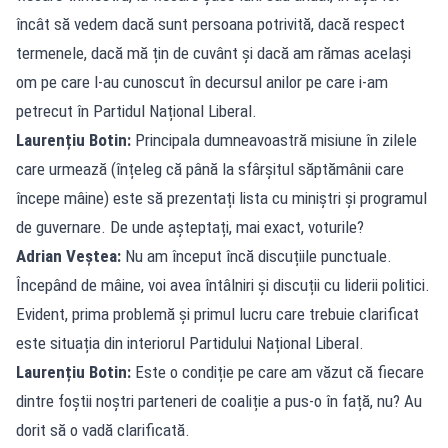
încât să vedem dacă sunt persoana potrivită, dacă respect
termenele, dacă mă țin de cuvânt și dacă am rămas același
om pe care l-au cunoscut în decursul anilor pe care i-am
petrecut în Partidul Național Liberal.
Laurențiu Botin:
Principala dumneavoastră misiune în zilele
care urmează (înțeleg că până la sfârșitul săptămânii care
începe mâine) este să prezentați lista cu miniștri și programul
de guvernare. De unde așteptați, mai exact, voturile?
Adrian Veștea:
Nu am început încă discuțiile punctuale.
Începând de mâine, voi avea întâlniri și discuții cu liderii politici.
Evident, prima problemă și primul lucru care trebuie clarificat
este situația din interiorul Partidului Național Liberal.
Laurențiu Botin:
Este o condiție pe care am văzut că fiecare
dintre foștii noștri parteneri de coaliție a pus-o în față, nu? Au
dorit să o vadă clarificată.