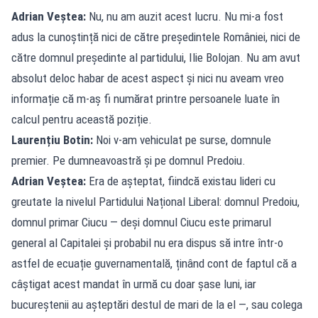
Adrian Veștea:
Nu, nu am auzit acest lucru. Nu mi-a fost
adus la cunoștință nici de către președintele României, nici de
către domnul președinte al partidului, Ilie Bolojan. Nu am avut
absolut deloc habar de acest aspect și nici nu aveam vreo
informație că m-aș fi numărat printre persoanele luate în
calcul pentru această poziție.
Laurențiu Botin:
Noi v-am vehiculat pe surse, domnule
premier. Pe dumneavoastră și pe domnul Predoiu.
Adrian Veștea:
Era de așteptat, fiindcă existau lideri cu
greutate la nivelul Partidului Național Liberal: domnul Predoiu,
domnul primar Ciucu — deși domnul Ciucu este primarul
general al Capitalei și probabil nu era dispus să intre într-o
astfel de ecuație guvernamentală, ținând cont de faptul că a
câștigat acest mandat în urmă cu doar șase luni, iar
bucureștenii au așteptări destul de mari de la el —, sau colega