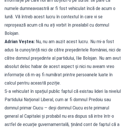
numele dumneavoastră ar fi fost vehiculat încă de acum o
lună. Vă întreb acest lucru în contextul în care vi se
reproșează acum că nu ați vorbit în prealabil cu domnul
Bolojan.
Adrian Veștea:
Nu, nu am auzit acest lucru. Nu mi-a fost
adus la cunoștință nici de către președintele României, nici de
către domnul președinte al partidului, Ilie Bolojan. Nu am avut
absolut deloc habar de acest aspect și nici nu aveam vreo
informație că m-aș fi numărat printre persoanele luate în
calcul pentru această poziție.
S-a vehiculat în spațiul public faptul că existau lideri la nivelul
Partidului Național Liberal, cum ar fi domnul Predoiu sau
domnul primar Ciucu — deși domnul Ciucu este primarul
general al Capitalei și probabil nu era dispus să intre într-o
astfel de ecuație guvernamentală, ținând cont de faptul că a