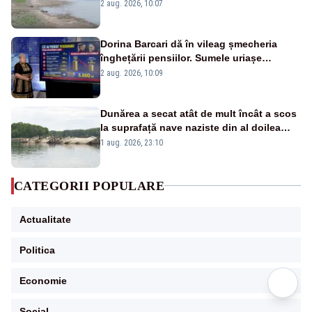
va detona o stâncă și va devia apa
2 aug. 2026, 10:07
fluviului - IMAGINI AERIENE
Dorina Barcari dă în vileag șmecheria
înghețării pensiilor. Sumele uriașe
pierdute de fiecare român
2 aug. 2026, 10:09
Dunărea a secat atât de mult încât a scos
la suprafață nave naziste din al doilea
război mondial
1 aug. 2026, 23:10
CATEGORII POPULARE
Actualitate
Politica
Economie
Social