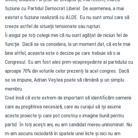
fuziune cu Partidul Democrat Liberal. De asemenea, a mai
existat o fuziune realizată cu ALDE. Eu nu sunt omul care să
creeze astfel de situații tensionate sau rupturi.
Îi asigur pe toți colegii mei că nu sunt agățat de niciun fel de
funcție. Dacă se va considera, la un moment dat, că este mai
bine altfel, aceasta este o decizie pe care trebuie să o ia
Congresul. Eu am fost ales prim-vicepreședinte al partidului cu
aproape 70% din voturile celor prezenți la acel congres. Dacă
se va impune, Adrian Veștea poate să rămână și un simplu
membru.
Cred însă că este extrem de important să identificăm oamenii
care au pregătirea necesară, care au curajul să își asume
aceste proiecte și care pot construi o imagine bună pentru
partid. În toți acești ani, eu am candidat mereu uninominal. Nu
m-am ascuns niciodată în spatele unei liste și nici nu am