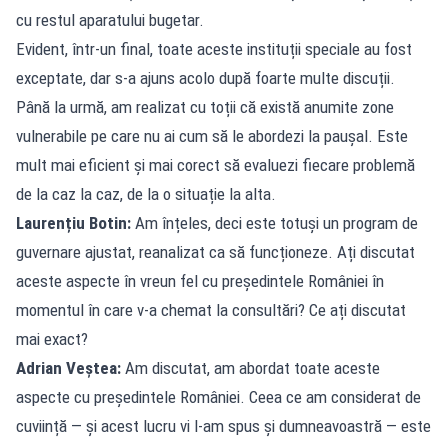
cu restul aparatului bugetar.
Evident, într-un final, toate aceste instituții speciale au fost
exceptate, dar s-a ajuns acolo după foarte multe discuții.
Până la urmă, am realizat cu toții că există anumite zone
vulnerabile pe care nu ai cum să le abordezi la paușal. Este
mult mai eficient și mai corect să evaluezi fiecare problemă
de la caz la caz, de la o situație la alta.
Laurențiu Botin:
Am înțeles, deci este totuși un program de
guvernare ajustat, reanalizat ca să funcționeze. Ați discutat
aceste aspecte în vreun fel cu președintele României în
momentul în care v-a chemat la consultări? Ce ați discutat
mai exact?
Adrian Veștea:
Am discutat, am abordat toate aceste
aspecte cu președintele României. Ceea ce am considerat de
cuviință — și acest lucru vi l-am spus și dumneavoastră — este