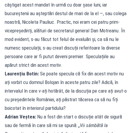
câștigat acest mandat în urmă cu doar șase luni, iar
bucureștenii au așteptări destul de mari de la el —, sau colega
noastră, Nicoleta Pauliuc. Practic, noi eram cei patru prim-
vicepreședinți, alături de secretarul general Dan Motreanu. În
mod evident, s-au făcut tot felul de evaluări și, ca să nu le
numesc speculații, s-au creat discuții referitoare la diverse
persoane care ar fi putut deveni premier. Speculațiile au
apărut strict din acest motiv.
Laurențiu Botin:
Se poate specula că fix din acest motiv nu
ați vorbit cu domnul Bolojan în aceste patru zile? Adică, în
intervalul în care v-ați hotărât, de la discuția pe care ați avut-o
cu președintele României, ați păstrat tăcerea ca să nu fiți
boicotat în interiorul partidului?
Adrian Veștea:
Nu a fost din start o discuție atât de sigură
sau de fermă în care să mi se spună:
„Vii sâmbătă la