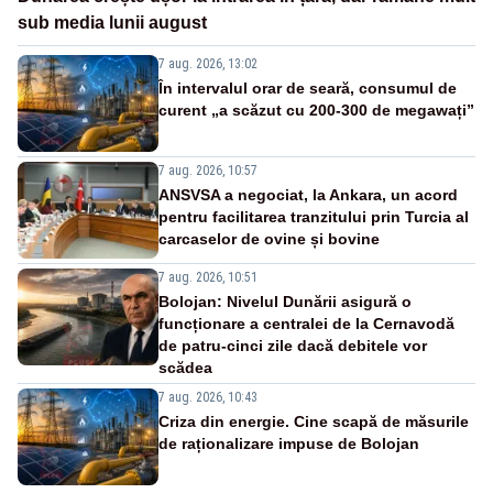
sub media lunii august
7 aug. 2026, 13:02
În intervalul orar de seară, consumul de
curent „a scăzut cu 200-300 de megawați”
7 aug. 2026, 10:57
ANSVSA a negociat, la Ankara, un acord
pentru facilitarea tranzitului prin Turcia al
carcaselor de ovine și bovine
7 aug. 2026, 10:51
Bolojan: Nivelul Dunării asigură o
funcționare a centralei de la Cernavodă
de patru-cinci zile dacă debitele vor
scădea
7 aug. 2026, 10:43
Criza din energie. Cine scapă de măsurile
de raționalizare impuse de Bolojan