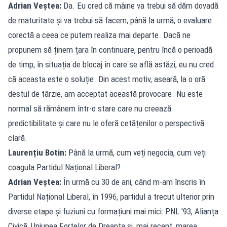
Adrian Veștea:
Da. Eu cred că mâine va trebui să dăm dovadă
de maturitate și va trebui să facem, până la urmă, o evaluare
corectă a ceea ce putem realiza mai departe. Dacă ne
propunem să ținem țara în continuare, pentru încă o perioadă
de timp, în situația de blocaj în care se află astăzi, eu nu cred
că aceasta este o soluție. Din acest motiv, aseară, la o oră
destul de târzie, am acceptat această provocare. Nu este
normal să rămânem într-o stare care nu creează
predictibilitate și care nu le oferă cetățenilor o perspectivă
clară.
Laurențiu Botin:
Până la urmă, cum veți negocia, cum veți
coagula Partidul Național Liberal?
Adrian Veștea:
În urmă cu 30 de ani, când m-am înscris în
Partidul Național Liberal, în 1996, partidul a trecut ulterior prin
diverse etape și fuziuni cu formațiuni mai mici: PNL '93, Alianța
Civică, Uniunea Forțelor de Dreapta și, mai recent, marea