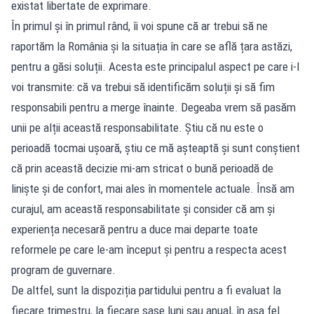
existat libertate de exprimare.
În primul și în primul rând, îi voi spune că ar trebui să ne
raportăm la România și la situația în care se află țara astăzi,
pentru a găsi soluții. Acesta este principalul aspect pe care i-l
voi transmite: că va trebui să identificăm soluții și să fim
responsabili pentru a merge înainte. Degeaba vrem să pasăm
unii pe alții această responsabilitate. Știu că nu este o
perioadă tocmai ușoară, știu ce mă așteaptă și sunt conștient
că prin această decizie mi-am stricat o bună perioadă de
liniște și de confort, mai ales în momentele actuale. Însă am
curajul, am această responsabilitate și consider că am și
experiența necesară pentru a duce mai departe toate
reformele pe care le-am început și pentru a respecta acest
program de guvernare.
De altfel, sunt la dispoziția partidului pentru a fi evaluat la
fiecare trimestru, la fiecare șase luni sau anual, în așa fel