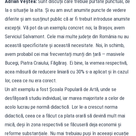
Adrian Veștea:
Sunt discuții care trebuie purtate punctual, de
la o situație la alta. Și eu am avut anumite puncte de vedere
diferite și am susținut public că ar fi trebuit introduse anumite
excepții. Vă pot da un exemplu concret: noi, la Brașov, avem
Serviciul Salvamont. Cele mai multe județe din România nu au
această specificitate și această necesitate. Noi, în schimb,
avem probabil cei mai frecventați munți din țară — masivele
Bucegi, Piatra Craiului, Făgăraș. Ei bine, la vremea respectivă,
acea măsură de reducere liniară cu 30% s-a aplicat și în cazul
lor, ceea ce nu era corect.
Un alt exemplu a fost Școala Populară de Artă, unde se
desfășoară studiu individual, iar marea majoritate a celor de
acolo lucrau pe normă didactică. Lor le-a crescut norma
didactică, ceea ce a făcut ca plata orară să devină mult mai
mică, deși în zona respectivă se făcuseră deja economii și
reforme substanțiale. Nu mai trebuiau puși în aceeași ecuație