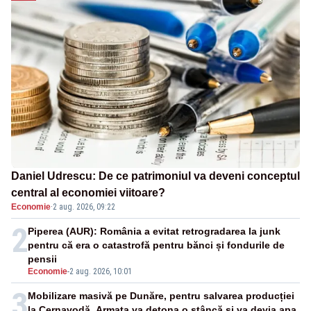
Daniel Udrescu: De ce patrimoniul va deveni conceptul
central al economiei viitoare?
Economie
·
2 aug. 2026, 09:22
2
Piperea (AUR): România a evitat retrogradarea la junk
pentru că era o catastrofă pentru bănci și fondurile de
pensii
Economie
-
2 aug. 2026, 10:01
3
Mobilizare masivă pe Dunăre, pentru salvarea producției
la Cernavodă. Armata va detona o stâncă și va devia apa