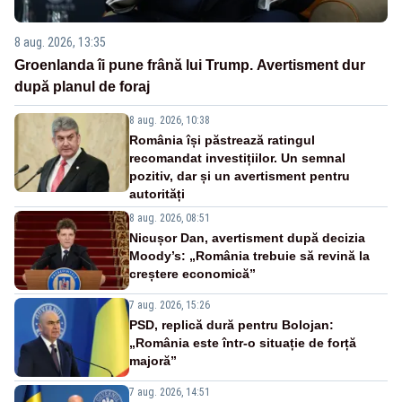
8 aug. 2026, 13:35
Groenlanda îi pune frână lui Trump. Avertisment dur
după planul de foraj
8 aug. 2026, 10:38
România își păstrează ratingul
recomandat investițiilor. Un semnal
pozitiv, dar și un avertisment pentru
autorități
8 aug. 2026, 08:51
Nicușor Dan, avertisment după decizia
Moody’s: „România trebuie să revină la
creștere economică”
7 aug. 2026, 15:26
PSD, replică dură pentru Bolojan:
„România este într-o situație de forță
majoră”
7 aug. 2026, 14:51