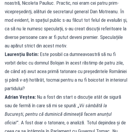
noastră, Nicoleta Pauliuc. Practic, noi eram cei patru prim-
vicepreședinți, alături de secretarul general Dan Motreanu. În
mod evident, în spațiul public s-au făcut tot felul de evaluări și,
ca să nu le numesc speculații, s-au creat discuții referitoare la
diverse persoane care ar fi putut deveni premier. Speculațiile
au apărut strict din acest motiv.
Laurențiu Botin:
Este posibil ca dumneavoastră să nu fi
vorbit deloc cu domnul Bolojan în acest răstimp de patru zile,
de când ați avut acea primă tatonare cu președintele României
și până v-ați hotărât, tocmai pentru a nu fi boicotat în interiorul
partidului?
Adrian Veștea:
Nu a fost din start o discuție atât de sigură
sau de fermă în care să mi se spună:
„Vii sâmbătă la
București, pentru că duminică dimineață facem anunțul
oficial”
. A fost doar o tatonare, o analiză. Totul depindea și de
ceea ce se întâmpla în Parlament cu Guvernul Tomac. Nu