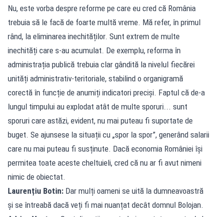
Nu, este vorba despre reforme pe care eu cred că România
trebuia să le facă de foarte multă vreme. Mă refer, în primul
rând, la eliminarea inechităților. Sunt extrem de multe
inechități care s-au acumulat. De exemplu, reforma în
administrația publică trebuia clar gândită la nivelul fiecărei
unități administrativ-teritoriale, stabilind o organigramă
corectă în funcție de anumiți indicatori preciși. Faptul că de-a
lungul timpului au explodat atât de multe sporuri... sunt
sporuri care astăzi, evident, nu mai puteau fi suportate de
buget. Se ajunsese la situații cu „spor la spor”, generând salarii
care nu mai puteau fi susținute. Dacă economia României își
permitea toate aceste cheltuieli, cred că nu ar fi avut nimeni
nimic de obiectat.
Laurențiu Botin:
Dar mulți oameni se uită la dumneavoastră
și se întreabă dacă veți fi mai nuanțat decât domnul Bolojan.