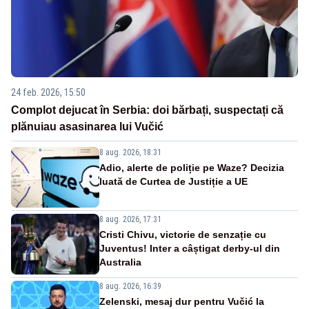
24 feb. 2026, 15:50
Complot dejucat în Serbia: doi bărbați, suspectați că
plănuiau asasinarea lui Vučić
8 aug. 2026, 18:31
Adio, alerte de poliție pe Waze? Decizia
luată de Curtea de Justiție a UE
8 aug. 2026, 17:31
Cristi Chivu, victorie de senzație cu
Juventus! Inter a câștigat derby-ul din
Australia
8 aug. 2026, 16:39
Zelenski, mesaj dur pentru Vučić la