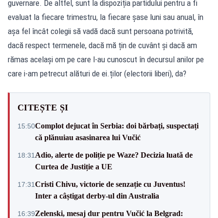
guvernare. De altfel, sunt la dispoziția partidului pentru a fi
evaluat la fiecare trimestru, la fiecare șase luni sau anual, în
așa fel încât colegii să vadă dacă sunt persoana potrivită,
dacă respect termenele, dacă mă țin de cuvânt și dacă am
rămas același om pe care l-au cunoscut în decursul anilor pe
care i-am petrecut alături de ei.ților (electorii liberi), da?
CITEȘTE ȘI
Complot dejucat în Serbia: doi bărbați, suspectați
15:50
că plănuiau asasinarea lui Vučić
Adio, alerte de poliție pe Waze? Decizia luată de
18:31
Curtea de Justiție a UE
Cristi Chivu, victorie de senzație cu Juventus!
17:31
Inter a câștigat derby-ul din Australia
Zelenski, mesaj dur pentru Vučić la Belgrad:
16:39