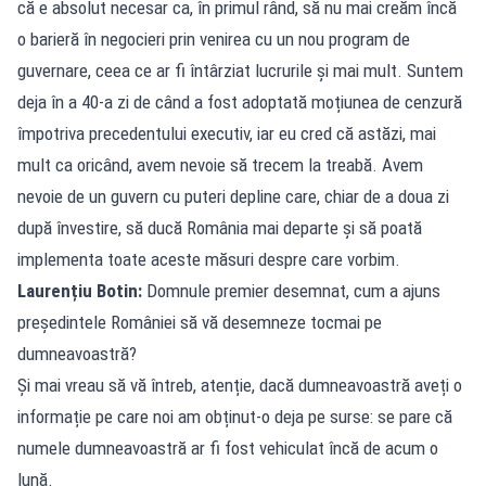
că e absolut necesar ca, în primul rând, să nu mai creăm încă
o barieră în negocieri prin venirea cu un nou program de
guvernare, ceea ce ar fi întârziat lucrurile și mai mult. Suntem
deja în a 40-a zi de când a fost adoptată moțiunea de cenzură
împotriva precedentului executiv, iar eu cred că astăzi, mai
mult ca oricând, avem nevoie să trecem la treabă. Avem
nevoie de un guvern cu puteri depline care, chiar de a doua zi
după învestire, să ducă România mai departe și să poată
implementa toate aceste măsuri despre care vorbim.
Laurențiu Botin:
Domnule premier desemnat, cum a ajuns
președintele României să vă desemneze tocmai pe
dumneavoastră?
Și mai vreau să vă întreb, atenție, dacă dumneavoastră aveți o
informație pe care noi am obținut-o deja pe surse: se pare că
numele dumneavoastră ar fi fost vehiculat încă de acum o
lună.