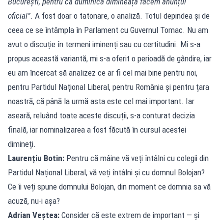
București, pentru că duminică dimineață facem anunțul
oficial”
. A fost doar o tatonare, o analiză. Totul depindea și de
ceea ce se întâmpla în Parlament cu Guvernul Tomac. Nu am
avut o discuție în termeni iminenți sau cu certitudini. Mi s-a
propus această variantă, mi s-a oferit o perioadă de gândire, iar
eu am încercat să analizez ce ar fi cel mai bine pentru noi,
pentru Partidul Național Liberal, pentru România și pentru țara
noastră, că până la urmă asta este cel mai important. Iar
aseară, reluând toate aceste discuții, s-a conturat decizia
finală, iar nominalizarea a fost făcută în cursul acestei
dimineți.
Laurențiu Botin:
Pentru că mâine vă veți întâlni cu colegii din
Partidul Național Liberal, vă veți întâlni și cu domnul Bolojan?
Ce îi veți spune domnului Bolojan, din moment ce domnia sa vă
acuză, nu-i așa?
Adrian Veștea:
Consider că este extrem de important — și