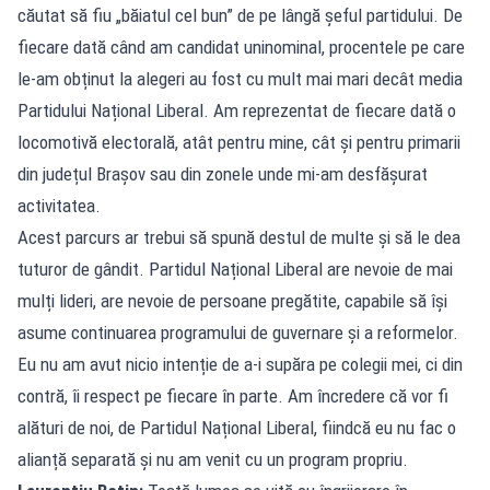
căutat să fiu „băiatul cel bun” de pe lângă șeful partidului. De
fiecare dată când am candidat uninominal, procentele pe care
le-am obținut la alegeri au fost cu mult mai mari decât media
Partidului Național Liberal. Am reprezentat de fiecare dată o
locomotivă electorală, atât pentru mine, cât și pentru primarii
din județul Brașov sau din zonele unde mi-am desfășurat
activitatea.
Acest parcurs ar trebui să spună destul de multe și să le dea
tuturor de gândit. Partidul Național Liberal are nevoie de mai
mulți lideri, are nevoie de persoane pregătite, capabile să își
asume continuarea programului de guvernare și a reformelor.
Eu nu am avut nicio intenție de a-i supăra pe colegii mei, ci din
contră, îi respect pe fiecare în parte. Am încredere că vor fi
alături de noi, de Partidul Național Liberal, fiindcă eu nu fac o
alianță separată și nu am venit cu un program propriu.