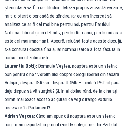
știam dacă va fi o certitudine. Mi s-a propus această variantă,
mi s-a oferit o perioadă de gândire, iar eu am încercat să
analizez ce ar fi cel mai bine pentru noi, pentru Partidul
Național Liberal și, în definitiv, pentru România, pentru că asta
este cel mai important. Aseară, reluând toate aceste discuții,
s-a conturat decizia finală, iar nominalizarea a fost făcută în
cursul acestei dimineți.
Laurențiu Boti):
Domnule Veștea, noaptea este un sfetnic
bun pentru cine? Vorbim aici despre colegii liberali din tabăra
Bolojan, despre USR sau despre UDMR — fiindcă PSD-ul pare
deja dispus să vă susțină? Și, în al doilea rând, de la cine ați
primit mai exact aceste asigurări că veți strânge voturile
necesare în Parlament?
Adrian Veștea:
Când am spus că noaptea este un sfetnic
bun, m-am raportat în primul rând la colegii mei din Partidul