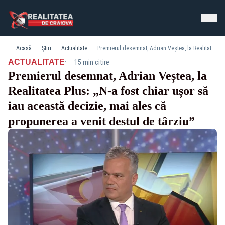
Acasă
Știri
Actualitate
Premierul desemnat, Adrian Veștea, la Realitatea Plus: „N-a fost chiar ușor să iau această decizie, mai ales că propunerea a venit destul de târziu”
·
ACTUALITATE
15 min citire
Premierul desemnat, Adrian Veștea, la
Realitatea Plus: „N-a fost chiar ușor să
iau această decizie, mai ales că
propunerea a venit destul de târziu”