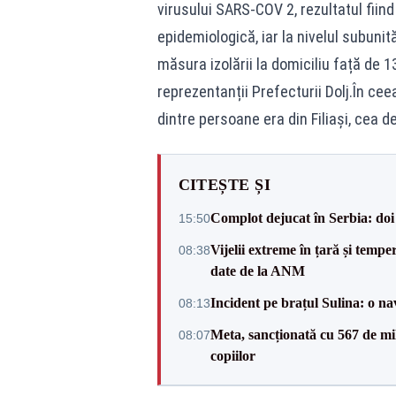
virusului SARS-COV 2, rezultatul fiin
epidemiologică, iar la nivelul subunit
măsura izolării la domiciliu față de 1
reprezentanții Prefecturii Dolj.În cee
dintre persoane era din Filiași, cea d
CITEȘTE ȘI
Complot dejucat în Serbia: doi 
15:50
Vijelii extreme în țară și tempe
08:38
date de la ANM
Incident pe brațul Sulina: o na
08:13
Meta, sancționată cu 567 de mil
08:07
copiilor