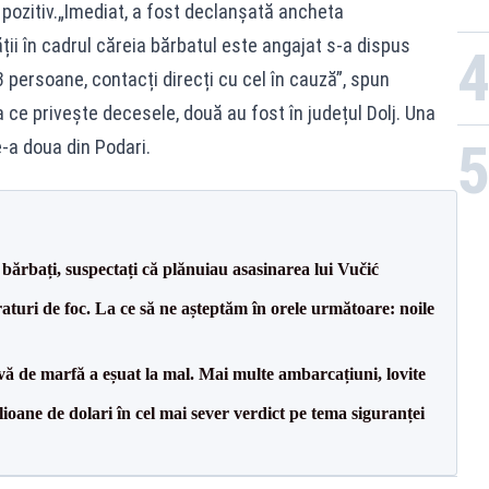
d pozitiv.„Imediat, a fost declanșată ancheta
ății în cadrul căreia bărbatul este angajat s-a dispus
3 persoane, contacți direcți cu cel în cauză”, spun
a ce privește decesele, două au fost în județul Dolj. Una
e-a doua din Podari.
bărbați, suspectați că plănuiau asasinarea lui Vučić
raturi de foc. La ce să ne așteptăm în orele următoare: noile
vă de marfă a eșuat la mal. Mai multe ambarcațiuni, lovite
ioane de dolari în cel mai sever verdict pe tema siguranței