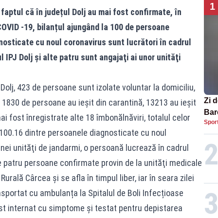
1
 faptul că în județul Dolj au mai fost confirmate, în
 COVID -19, bilanțul ajungând la 100 de persoane
nosticate cu noul coronavirus sunt lucrători în cadrul
l IPJ Dolj și alte patru sunt angajaţi ai unor unităţi
i Dolj, 423 de persoane sunt izolate voluntar la domiciliu,
Zi d
 1830 de persoane au ieșit din carantină, 13213 au ieșit
Bare
ai fost înregistrate alte 18 îmbonălnăviri, totalul celor
Spor
nați
 100.16 dintre persoanele diagnosticate cu noul
unei unităţi de jandarmi, o persoană lucrează în cadrul
lte patru persoane confirmate provin de la unităţi medicale
Rurală Cârcea și se afla în timpul liber, iar în seara zilei
ransportat cu ambulanța la Spitalul de Boli Infecțioase
ost internat cu simptome și testat pentru depistarea