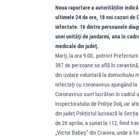
Noua raportare a autorităților indică
ultimele 24 de ore, 18 noi cazuri de
infectate. 16 dintre persoanele diag
unei unităţi de jandarmi, una în cadru
medicale din judeţ.
Marți, la ora 9.00, potrivit Prefecturi
387 de persoane se află în carantină,
din izolare voluntară la domiciliuAu m
infectați cu coronavirus ajungând la
Coronavirus sunt lucrători în cadrul 
Inspectoratului de Poliţie Dolj, iar a
din judeţ.Polițistul lucrează la Secția 
de 26 aprilie, a sunat la 112, fiind t
„Victor Babeș” din Craiova, unde a f