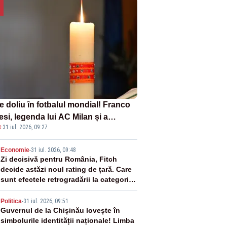
e doliu în fotbalul mondial! Franco
si, legenda lui AC Milan și a
t
·
31 iul. 2026, 09:27
onalei Italiei, a murit
2
Economie
-
31 iul. 2026, 09:48
Zi decisivă pentru România, Fitch
decide astăzi noul rating de țară. Care
sunt efectele retrogradării la categoria
„junk”
3
Politica
-
31 iul. 2026, 09:51
Guvernul de la Chișinău lovește în
simbolurile identității naționale! Limba