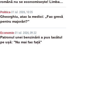
română nu se economisește! Limba
română se sărbătorește!
4
Politica
-
31 iul. 2026, 10:35
Gheorghiu, atac la medici: „Fac grevă
pentru majorări?”
5
Economie
-
31 iul. 2026, 09:22
Patronul unei benzinării a pus lacătul
pe ușă: ”Nu mai fac față”