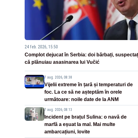
24 feb. 2026, 15:50
Complot dejucat în Serbia: doi bărbați, suspectaț
că plănuiau asasinarea lui Vučić
7 aug. 2026, 08:38
Vijelii extreme în țară și temperaturi de
foc. La ce să ne așteptăm în orele
următoare: noile date de la ANM
7 aug. 2026, 08:13
Incident pe brațul Sulina: o navă de
marfă a eșuat la mal. Mai multe
ambarcațiuni, lovite