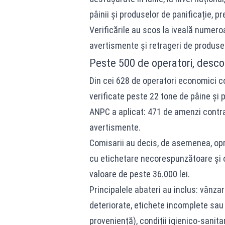
pâinii și produselor de panificație, p
Verificările au scos la iveală numero
avertismente și retrageri de produse 
Peste 500 de operatori, desco
Din cei 628 de operatori economici con
verificate peste 22 tone de pâine și 
ANPC a aplicat: 471 de amenzi contrav
avertismente.
Comisarii au decis, de asemenea, opr
cu etichetare necorespunzătoare și op
valoare de peste 36.000 lei.
Principalele abateri au inclus: vânz
deteriorate, etichete incomplete sau l
proveniență), condiții igienico-sanit