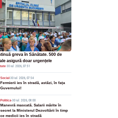
tinuă greva în Sănătate. 500 de
tale asigură doar urgențele
tate
·
30 iul. 2026, 07:51
2
Social
-
30 iul. 2026, 07:54
Fermierii ies în stradă, astăzi, în fața
Guvernului!
3
Politica
-
30 iul. 2026, 08:00
Manevră mascată. Salarii mărite în
secret la Ministerul Dezvoltării în timp
ce medicii ies în stradă