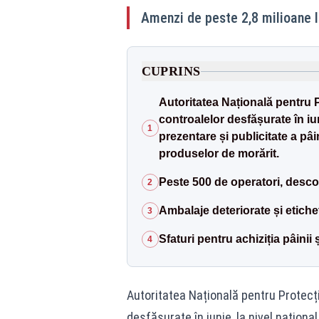
Amenzi de peste 2,8 milioane le
CUPRINS
Autoritatea Națională pentru P
controalelor desfășurate în iun
1
prezentare și publicitate a pâi
produselor de morărit.
Peste 500 de operatori, desco
2
Ambalaje deteriorate și etich
3
Sfaturi pentru achiziția pâinii ș
4
Autoritatea Națională pentru Protecț
desfășurate în iunie, la nivel național