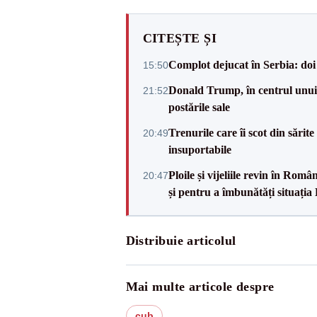
CITEȘTE ȘI
Complot dejucat în Serbia: doi 
15:50
Donald Trump, în centrul unui n
21:52
postările sale
Trenurile care îi scot din sărit
20:49
insuportabile
Ploile și vijeliile revin în Ro
20:47
și pentru a îmbunătăți situația
Distribuie articolul
Mai multe articole despre
cub