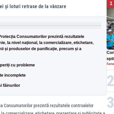
1
i și loturi retrase de la vânzare
rotecția Consumatorilor prezintă rezultatele
ie, la nivel național, la comercializare, etichetare,
nii și produselor de panificație, precum și a
Con
spi
Sana
periți cu probleme
ete incomplete
i făinurilor
ia Consumatorilor prezintă rezultatele controalelor
, la comercializare, etichetare, prezentare și publicitate a