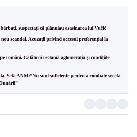
bărbați, suspectați că plănuiau asasinarea lui Vučić
ou scandal. Acuzații privind accesul preferențial la
e pe români. Călătorii reclamă aglomerația și condițiile
mânia. Șefa ANM:”Nu sunt suficiente pentru a combate seceta
 Dunării”