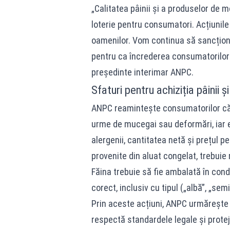
„Calitatea pâinii și a produselor de mo
loterie pentru consumatori. Acțiunil
oamenilor. Vom continua să sancționăm
pentru ca încrederea consumatorilor 
președinte interimar ANPC.
Sfaturi pentru achiziția pâinii și
ANPC reamintește consumatorilor că p
urme de mucegai sau deformări, iar e
alergenii, cantitatea netă și prețul 
provenite din aluat congelat, trebuie
Făina trebuie să fie ambalată în condiț
corect, inclusiv cu tipul („albă”, „sem
Prin aceste acțiuni, ANPC urmărește 
respectă standardele legale și prote