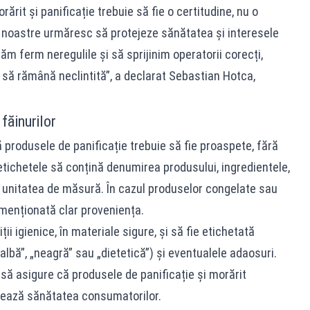
rărit și panificație trebuie să fie o certitudine, nu o
e noastre urmăresc să protejeze sănătatea și interesele
 ferm neregulile și să sprijinim operatorii corecți,
să rămână neclintită”, a declarat Sebastian Hotca,
 făinurilor
rodusele de panificație trebuie să fie proaspete, fără
tichetele să conțină denumirea produsului, ingredientele,
pe unitatea de măsură. În cazul produselor congelate sau
 menționată clar proveniența.
ii igienice, în materiale sigure, și să fie etichetată
ialbă”, „neagră” sau „dietetică”) și eventualele adaosuri.
să asigure că produsele de panificație și morărit
jează sănătatea consumatorilor.