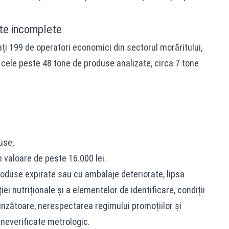
ete incomplete
cați 199 de operatori economici din sectorul morăritului,
 cele peste 48 tone de produse analizate, circa 7 tone
use;
n valoare de peste 16.000 lei.
roduse expirate sau cu ambalaje deteriorate, lipsa
ției nutriționale și a elementelor de identificare, condiții
nzătoare, nerespectarea regimului promoțiilor și
neverificate metrologic.