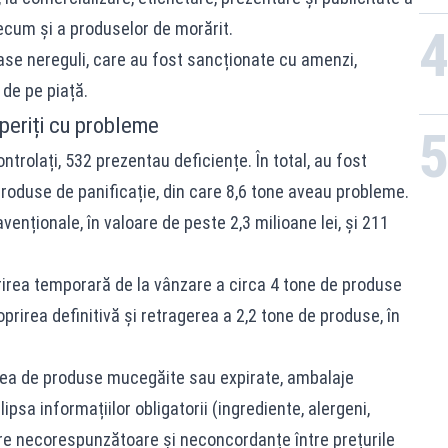
recum și a produselor de morărit.
ase nereguli, care au fost sancționate cu amenzi,
de pe piață.
periți cu probleme
trolați, 532 prezentau deficiențe. În total, au fost
produse de panificație, din care 8,6 tone aveau probleme.
enționale, în valoare de peste 2,3 milioane lei, și 211
irea temporară de la vânzare a circa 4 tone de produse
rirea definitivă și retragerea a 2,2 tone de produse, în
area de produse mucegăite sau expirate, ambalaje
ipsa informațiilor obligatorii (ingrediente, alergeni,
are necorespunzătoare și neconcordanțe între prețurile