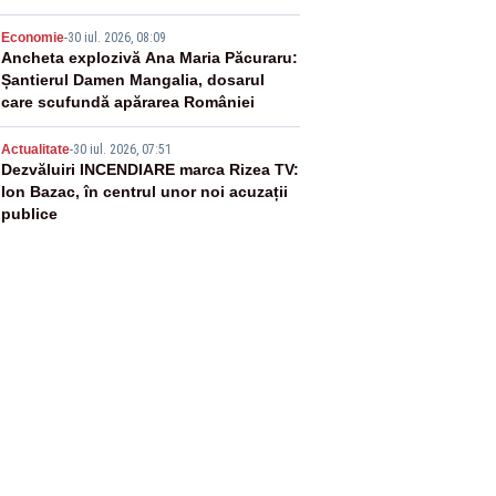
4
Economie
-
30 iul. 2026, 08:09
Ancheta explozivă Ana Maria Păcuraru:
Șantierul Damen Mangalia, dosarul
care scufundă apărarea României
5
Actualitate
-
30 iul. 2026, 07:51
Dezvăluiri INCENDIARE marca Rizea TV:
Ion Bazac, în centrul unor noi acuzații
publice