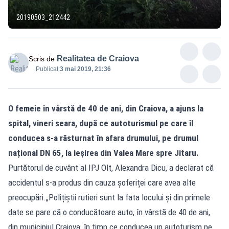
20190503_212442
Realitatea de Craiova
Scris de
Publicat:
3 mai 2019, 21:36
O femeie în vârstă de 40 de ani, din Craiova, a ajuns la
spital, vineri seara, după ce autoturismul pe care îl
conducea s-a răsturnat în afara drumului, pe drumul
național DN 65, la ieșirea din Valea Mare spre Jitaru.
Purtătorul de cuvânt al IPJ Olt, Alexandra Dicu, a declarat că
accidentul s-a produs din cauza șoferiței care avea alte
preocupări.„Polițiștii rutieri sunt la fata locului și din primele
date se pare că o conducătoare auto, în vârstă de 40 de ani,
din municipiul Craiova, în timp ce conducea un autoturism pe