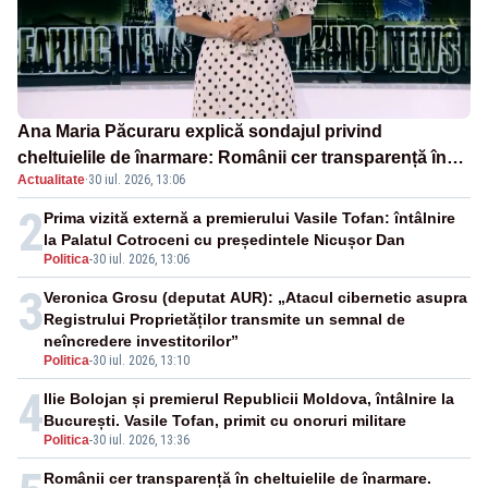
Ana Maria Păcuraru explică sondajul privind
cheltuielile de înarmare: Românii cer transparență în
Actualitate
·
30 iul. 2026, 13:06
achiziții și un echilibru între partenerii externi
2
Prima vizită externă a premierului Vasile Tofan: întâlnire
la Palatul Cotroceni cu președintele Nicușor Dan
Politica
-
30 iul. 2026, 13:06
3
Veronica Grosu (deputat AUR): „Atacul cibernetic asupra
Registrului Proprietăților transmite un semnal de
neîncredere investitorilor”
Politica
-
30 iul. 2026, 13:10
4
Ilie Bolojan și premierul Republicii Moldova, întâlnire la
București. Vasile Tofan, primit cu onoruri militare
Politica
-
30 iul. 2026, 13:36
Românii cer transparență în cheltuielile de înarmare.