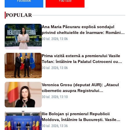
Facebook
YouTube
POPULAR
Ana Maria Păcuraru explică sondajul
privind cheltuielile de înarmare: Românii
cer transparență în achiziții și un echilibru
30 iul. 2026, 13:06
între partenerii externi
Prima vizită externă a premierului Vasile
Tofan: întâlnire la Palatul Cotroceni cu
președintele Nicușor Dan
30 iul. 2026, 13:06
Veronica Grosu (deputat AUR): „Atacul
cibernetic asupra Registrului
Proprietăților transmite un semnal de
30 iul. 2026, 13:10
neîncredere investitorilor”
Ilie Bolojan și premierul Republicii
Moldova, întâlnire la București. Vasile
Tofan, primit cu onoruri militare
30 iul. 2026, 13:36