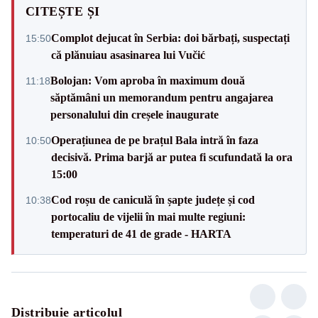
CITEȘTE ȘI
Complot dejucat în Serbia: doi bărbați, suspectați
15:50
că plănuiau asasinarea lui Vučić
Bolojan: Vom aproba în maximum două
11:18
săptămâni un memorandum pentru angajarea
personalului din creșele inaugurate
Operațiunea de pe brațul Bala intră în faza
10:50
decisivă. Prima barjă ar putea fi scufundată la ora
15:00
Cod roșu de caniculă în șapte județe și cod
10:38
portocaliu de vijelii în mai multe regiuni:
temperaturi de 41 de grade - HARTA
Distribuie articolul