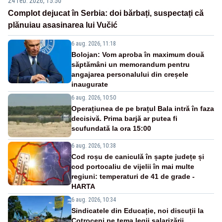
24 feb. 2026, 15:50
Complot dejucat în Serbia: doi bărbați, suspectați că
plănuiau asasinarea lui Vučić
6 aug. 2026, 11:18
Bolojan: Vom aproba în maximum două
săptămâni un memorandum pentru
angajarea personalului din creșele
inaugurate
6 aug. 2026, 10:50
Operațiunea de pe brațul Bala intră în faza
decisivă. Prima barjă ar putea fi
scufundată la ora 15:00
6 aug. 2026, 10:38
Cod roșu de caniculă în șapte județe și
cod portocaliu de vijelii în mai multe
regiuni: temperaturi de 41 de grade -
HARTA
6 aug. 2026, 10:34
Sindicatele din Educație, noi discuții la
Cotroceni pe tema legii salarizării