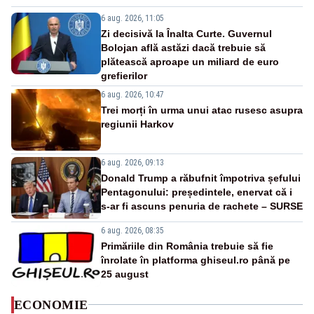
6 aug. 2026, 11:05
Zi decisivă la Înalta Curte. Guvernul
Bolojan află astăzi dacă trebuie să
plătească aproape un miliard de euro
grefierilor
6 aug. 2026, 10:47
Trei morți în urma unui atac rusesc asupra
regiunii Harkov
6 aug. 2026, 09:13
Donald Trump a răbufnit împotriva șefului
Pentagonului: președintele, enervat că i
s-ar fi ascuns penuria de rachete – SURSE
6 aug. 2026, 08:35
Primăriile din România trebuie să fie
înrolate în platforma ghiseul.ro până pe
25 august
ECONOMIE