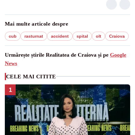
Mai multe articole despre
cub
rasturnat
accident
spital
olt
Craiova
Urmărește știrile Realitatea de Craiova și pe
Google
News
CELE MAI CITITE
1