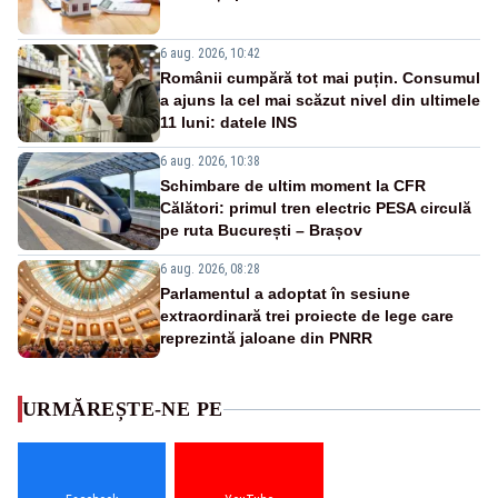
6 aug. 2026, 10:42
Românii cumpără tot mai puțin. Consumul
a ajuns la cel mai scăzut nivel din ultimele
11 luni: datele INS
6 aug. 2026, 10:38
Schimbare de ultim moment la CFR
Călători: primul tren electric PESA circulă
pe ruta București – Brașov
6 aug. 2026, 08:28
Parlamentul a adoptat în sesiune
extraordinară trei proiecte de lege care
reprezintă jaloane din PNRR
URMĂREȘTE-NE PE