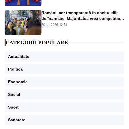
Românii cer transparență în cheltuielile
de înarmare. Majoritatea vrea competiție
reală și industrie locală – SONDAJ
30 iul. 2026, 12:53
CATEGORII POPULARE
Actualitate
Politica
Economie
Social
Sport
Sanatate