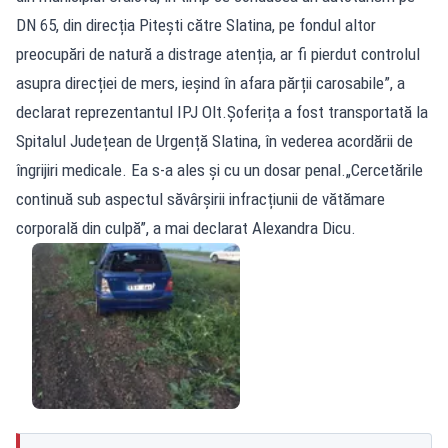
DN 65, din direcția Pitești către Slatina, pe fondul altor
preocupări de natură a distrage atenția, ar fi pierdut controlul
asupra direcției de mers, ieșind în afara părții carosabile”, a
declarat reprezentantul IPJ Olt.Șoferița a fost transportată la
Spitalul Județean de Urgență Slatina, în vederea acordării de
îngrijiri medicale. Ea s-a ales și cu un dosar penal.„Cercetările
continuă sub aspectul săvârșirii infracțiunii de vătămare
corporală din culpă”, a mai declarat Alexandra Dicu.