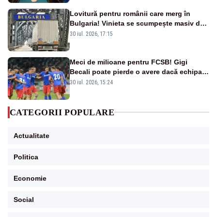
Lovitură pentru românii care merg în
Bulgaria! Vinieta se scumpește masiv de
la 1 august
30 iul. 2026, 17:15
Meci de milioane pentru FCSB! Gigi
Becali poate pierde o avere dacă echipa
este eliminată de FK Auda
30 iul. 2026, 15:24
CATEGORII POPULARE
Actualitate
Politica
Economie
Social