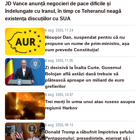
JD Vance anunță negocieri de pace dificile și
îndelungate cu Iranul, în timp ce Teheranul neagă
existența discuțiilor cu SUA
6 aug. 2026, 11:24
Nicușor Dan, suspendat pentru că nu
propune un nume de prim-ministru, așa
cum prevede Constituția!
6 aug. 2026, 11:05
Zi decisivă la Înalta Curte. Guvernul
Bolojan află astăzi dacă trebuie să
plătească aproape un miliard de euro
grefierilor
6 aug. 2026, 10:47
Trei morți în urma unui atac rusesc asupra
regiunii Harkov
6 aug. 2026, 09:13
Donald Trump a răbufnit împotriva șefului
Pentagonului: președintele, enervat că i