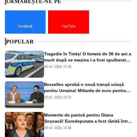
URMĂREȘTE-NE PE
Facebook
YouTube
POPULAR
Tragedie în Timiș! O femeie de 36 de ani a
murit după ce mașina i-a fost spulberată
de tren
30 iul. 2026, 15:36
Bruxelles aprobă o nouă tranșă uriașă
pentru Ucraina! Miliarde de euro pentru
armament și apărare
30 iul. 2026, 16:19
Momente de panică pentru Diana
Șoșoacă! Eurodeputata a fost rănită într-
un accident rutier
30 iul. 2026, 16:48