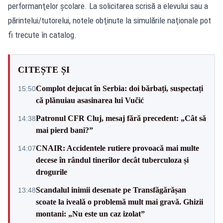
performanţelor şcolare. La solicitarea scrisă a elevului sau a
părintelui/tutorelui, notele obţinute la simulările naţionale pot
fi trecute în catalog.
CITEȘTE ȘI
Complot dejucat în Serbia: doi bărbați, suspectați
15:50
că plănuiau asasinarea lui Vučić
Patronul CFR Cluj, mesaj fără precedent: „Cât să
14:38
mai pierd bani?”
CNAIR: Accidentele rutiere provoacă mai multe
14:07
decese în rândul tinerilor decât tuberculoza și
drogurile
Scandalul inimii desenate pe Transfăgărășan
13:48
scoate la iveală o problemă mult mai gravă. Ghizii
montani: „Nu este un caz izolat”