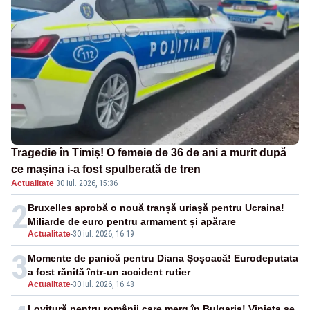
Tragedie în Timiș! O femeie de 36 de ani a murit după
ce mașina i-a fost spulberată de tren
Actualitate
·
30 iul. 2026, 15:36
2
Bruxelles aprobă o nouă tranșă uriașă pentru Ucraina!
Miliarde de euro pentru armament și apărare
Actualitate
-
30 iul. 2026, 16:19
3
Momente de panică pentru Diana Șoșoacă! Eurodeputata
a fost rănită într-un accident rutier
Actualitate
-
30 iul. 2026, 16:48
Lovitură pentru românii care merg în Bulgaria! Vinieta se