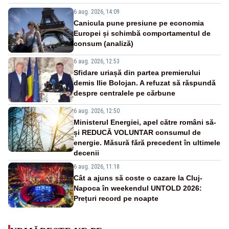
6 aug. 2026, 14:09
Canicula pune presiune pe economia
Europei și schimbă comportamentul de
consum (analiză)
6 aug. 2026, 12:53
Sfidare uriașă din partea premierului
demis Ilie Bolojan. A refuzat să răspundă
despre centralele pe cărbune
6 aug. 2026, 12:50
Ministerul Energiei, apel către români să-
și REDUCĂ VOLUNTAR consumul de
energie. Măsură fără precedent în ultimele
decenii
6 aug. 2026, 11:18
Cât a ajuns să coste o cazare la Cluj-
Napoca în weekendul UNTOLD 2026:
Prețuri record pe noapte