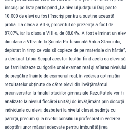
înscriși pe liste participând.„La nivelul județului Dolj peste
10.000 de elevi au fost înscriși pentru a susține această
probă. La clasa a VII-a, procentul de prezență a fost de
87,07%, iar la clasa a VIII-a, de 88,04%. A fost eliminat un elev
din clasa a VII-a de la Școala Profesională Valea Stanciului,
depistat în timp ce voia să copieze de pe materiale din hârtie”,
a declarat Lițoiu.Scopul acestor testări fiind acela ca elevii să
se familiarizeze cu rigorile unei examen real și aflarea nivelului
de pregătire înainte de examenul real, în vederea optimizării
rezultatelor obținute de către elevii din învățământul
preuniversitar la finalul studiilor gimnaziale.Rezultatele vor fi
analizate la nivelul fiecărei unităţi de învăţământ prin discuţii
individuale cu elevii, dezbateri la nivelul clasei, şedinţe cu
părinţii, precum şi la nivelul consiliului profesoral în vederea
adoptării unor măsuri adecvate pentru îmbunătăţirea