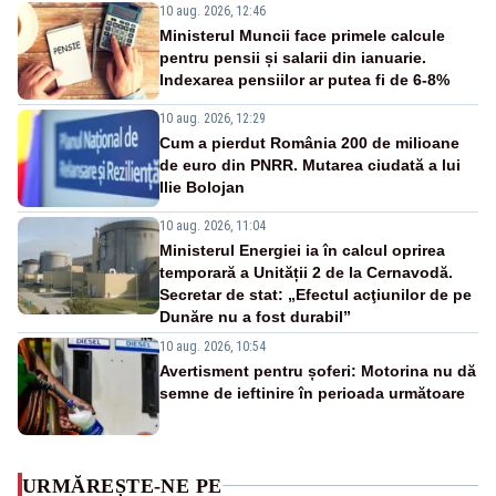
10 aug. 2026, 12:46
Ministerul Muncii face primele calcule
pentru pensii și salarii din ianuarie.
Indexarea pensiilor ar putea fi de 6-8%
10 aug. 2026, 12:29
Cum a pierdut România 200 de milioane
de euro din PNRR. Mutarea ciudată a lui
Ilie Bolojan
10 aug. 2026, 11:04
Ministerul Energiei ia în calcul oprirea
temporară a Unității 2 de la Cernavodă.
Secretar de stat: „Efectul acţiunilor de pe
Dunăre nu a fost durabil”
10 aug. 2026, 10:54
Avertisment pentru șoferi: Motorina nu dă
semne de ieftinire în perioada următoare
URMĂREȘTE-NE PE