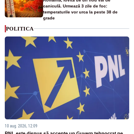
caniculă. Urmează 3 zile de foc:
temperaturile vor urca la peste 38 de
grade
POLITICA
10 aug. 2026, 12:09
PNL este dispus să accepte un Guvern tehnocrat pe