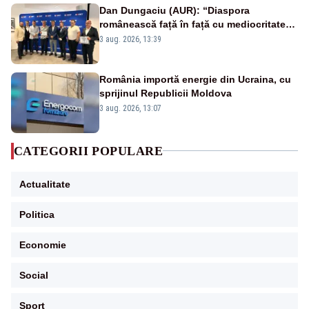
Dan Dungaciu (AUR): “Diaspora
românească față în față cu mediocritatea
statului român”
3 aug. 2026, 13:39
România importă energie din Ucraina, cu
sprijinul Republicii Moldova
3 aug. 2026, 13:07
CATEGORII POPULARE
Actualitate
Politica
Economie
Social
Sport