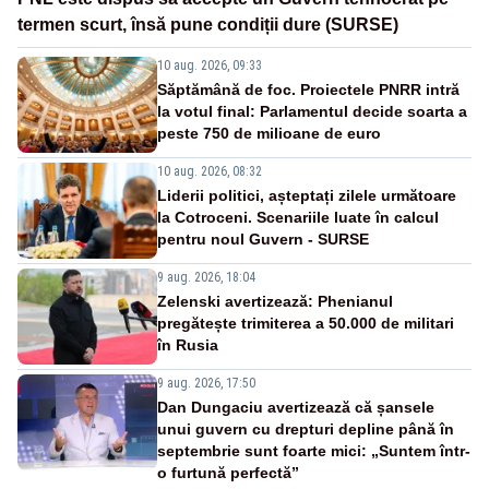
termen scurt, însă pune condiții dure (SURSE)
10 aug. 2026, 09:33
Săptămână de foc. Proiectele PNRR intră
la votul final: Parlamentul decide soarta a
peste 750 de milioane de euro
10 aug. 2026, 08:32
Liderii politici, așteptați zilele următoare
la Cotroceni. Scenariile luate în calcul
pentru noul Guvern - SURSE
9 aug. 2026, 18:04
Zelenski avertizează: Phenianul
pregătește trimiterea a 50.000 de militari
în Rusia
9 aug. 2026, 17:50
Dan Dungaciu avertizează că șansele
unui guvern cu drepturi depline până în
septembrie sunt foarte mici: „Suntem într-
o furtună perfectă”