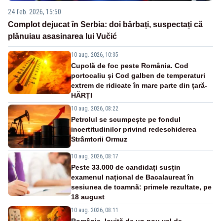
24 feb. 2026, 15:50
Complot dejucat în Serbia: doi bărbați, suspectați că
plănuiau asasinarea lui Vučić
10 aug. 2026, 10:35
Cupolă de foc peste România. Cod
portocaliu și Cod galben de temperaturi
extrem de ridicate în mare parte din țară-
HĂRȚI
10 aug. 2026, 08:22
Petrolul se scumpește pe fondul
incertitudinilor privind redeschiderea
Strâmtorii Ormuz
10 aug. 2026, 08:17
Peste 33.000 de candidați susțin
examenul național de Bacalaureat în
sesiunea de toamnă: primele rezultate, pe
18 august
10 aug. 2026, 08:11
România, lovită de un nou val de