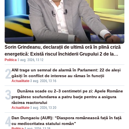
Sorin Grindeanu, declarații de ultimă oră în plină criză
energetică: Există riscul închiderii Grupului 2 de la
Politica
·
3 aug. 2026, 13:12
Cernavodă
2
ANI trage un semnal de alarmă în Parlament: 22 de aleși
găsiți în conflict de interese au rămas în funcții
Actualitate
-
3 aug. 2026, 13:16
3
Dunărea scade cu 2–3 centimetri pe zi: Apele Române
pregătesc scufundarea a patru barje pentru a asigura
răcirea reactorului
Actualitate
-
3 aug. 2026, 13:20
4
Dan Dungaciu (AUR): “Diaspora românească față în față
cu mediocritatea statului român”
Politica
-
3 aug. 2026, 13:39