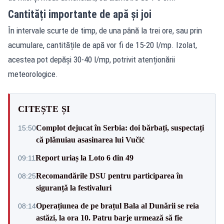
Cantități importante de apă și joi
În intervale scurte de timp, de una până la trei ore, sau prin
acumulare, cantitățile de apă vor fi de 15-20 l/mp. Izolat,
acestea pot depăși 30-40 l/mp, potrivit atenționării
meteorologice.
CITEȘTE ȘI
Complot dejucat în Serbia: doi bărbați, suspectați
15:50
că plănuiau asasinarea lui Vučić
Report uriaș la Loto 6 din 49
09:11
Recomandările DSU pentru participarea în
08:25
siguranță la festivaluri
Operațiunea de pe brațul Bala al Dunării se reia
08:14
astăzi, la ora 10. Patru barje urmează să fie