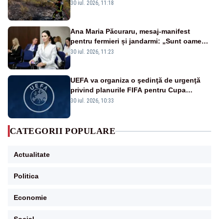
30 iul. 2026, 11:18
Ana Maria Păcuraru, mesaj-manifest
pentru fermieri și jandarmi: „Sunt oameni
disperați, nu sunt răufăcători”
30 iul. 2026, 11:23
UEFA va organiza o şedinţă de urgenţă
privind planurile FIFA pentru Cupa
Mondială
30 iul. 2026, 10:33
CATEGORII POPULARE
Actualitate
Politica
Economie