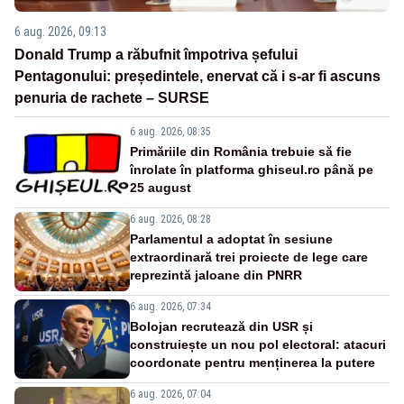
6 aug. 2026, 09:13
Donald Trump a răbufnit împotriva șefului
Pentagonului: președintele, enervat că i s-ar fi ascuns
penuria de rachete – SURSE
6 aug. 2026, 08:35
Primăriile din România trebuie să fie
înrolate în platforma ghiseul.ro până pe
25 august
6 aug. 2026, 08:28
Parlamentul a adoptat în sesiune
extraordinară trei proiecte de lege care
reprezintă jaloane din PNRR
6 aug. 2026, 07:34
Bolojan recrutează din USR și
construiește un nou pol electoral: atacuri
coordonate pentru menținerea la putere
6 aug. 2026, 07:04