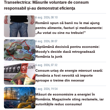
Transelectrica: Măsurile voluntare de consum
responsabil şi-au demonstrat eficienţa
6 aug. 2026, 08:10
Românii spun că banii nu le mai ajung
pentru alimente, facturi și medicamente:
„Au votat cu cine nu trebuie!”
6 aug. 2026, 08:07
Săptămână decisivă pentru economie:
Moody’s decide dacă retrogradează
România la junk
6 aug. 2026, 07:32
Consum uriaș de energie miercuri seară:
România a fost nevoită să importe
aproape o treime din necesar
5 aug. 2026, 19:54
Măsuri de economisire a energiei în
România. Magazinele sting reclamele, iar
autoritățile reduc consumul