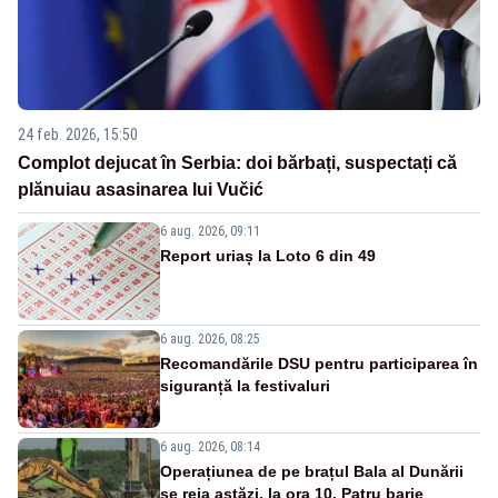
24 feb. 2026, 15:50
Complot dejucat în Serbia: doi bărbați, suspectați că
plănuiau asasinarea lui Vučić
6 aug. 2026, 09:11
Report uriaș la Loto 6 din 49
6 aug. 2026, 08:25
Recomandările DSU pentru participarea în
siguranță la festivaluri
6 aug. 2026, 08:14
Operațiunea de pe brațul Bala al Dunării
se reia astăzi, la ora 10. Patru barje