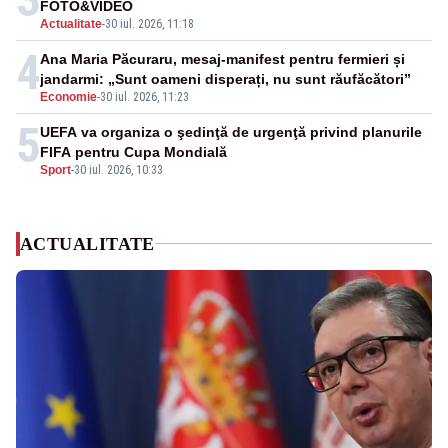
FOTO&VIDEO
Actualitate
-
30 iul. 2026, 11:18
4
Ana Maria Păcuraru, mesaj-manifest pentru fermieri și
jandarmi: „Sunt oameni disperați, nu sunt răufăcători”
Economie
-
30 iul. 2026, 11:23
5
UEFA va organiza o şedinţă de urgenţă privind planurile
FIFA pentru Cupa Mondială
Sport
-
30 iul. 2026, 10:33
ACTUALITATE