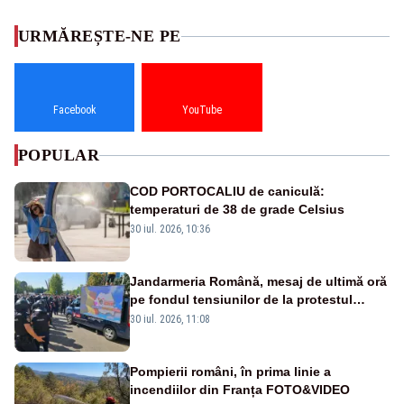
URMĂREȘTE-NE PE
Facebook
YouTube
POPULAR
COD PORTOCALIU de caniculă:
temperaturi de 38 de grade Celsius
30 iul. 2026, 10:36
Jandarmeria Română, mesaj de ultimă oră
pe fondul tensiunilor de la protestul
masiv al fermierilor - VIDEO
30 iul. 2026, 11:08
Pompierii români, în prima linie a
incendiilor din Franța FOTO&VIDEO