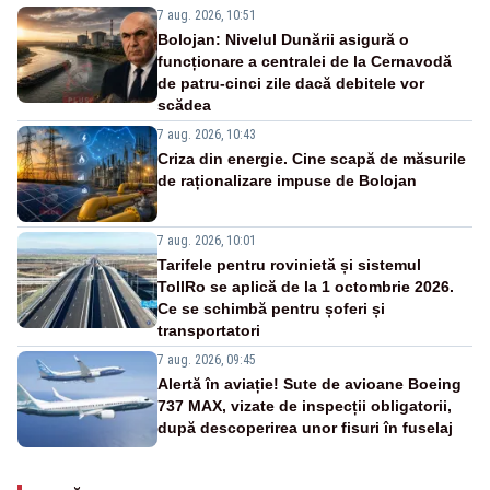
7 aug. 2026, 10:51
Bolojan: Nivelul Dunării asigură o
funcționare a centralei de la Cernavodă
de patru-cinci zile dacă debitele vor
scădea
7 aug. 2026, 10:43
Criza din energie. Cine scapă de măsurile
de raționalizare impuse de Bolojan
7 aug. 2026, 10:01
Tarifele pentru rovinietă și sistemul
TollRo se aplică de la 1 octombrie 2026.
Ce se schimbă pentru șoferi și
transportatori
7 aug. 2026, 09:45
Alertă în aviație! Sute de avioane Boeing
737 MAX, vizate de inspecții obligatorii,
după descoperirea unor fisuri în fuselaj