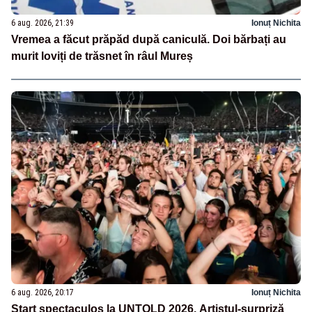
6 aug. 2026, 21:39
Ionuț Nichita
Vremea a făcut prăpăd după caniculă. Doi bărbați au
murit loviți de trăsnet în râul Mureș
6 aug. 2026, 20:17
Ionuț Nichita
Start spectaculos la UNTOLD 2026. Artistul-surpriză