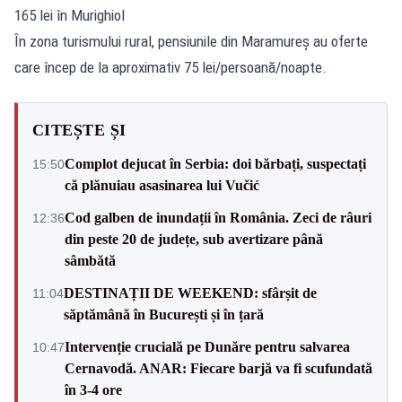
165 lei în Murighiol
În zona turismului rural, pensiunile din Maramureș au oferte
care încep de la aproximativ 75 lei/persoană/noapte.
CITEȘTE ȘI
Complot dejucat în Serbia: doi bărbați, suspectați
15:50
că plănuiau asasinarea lui Vučić
Cod galben de inundații în România. Zeci de râuri
12:36
din peste 20 de județe, sub avertizare până
sâmbătă
DESTINAȚII DE WEEKEND: sfârșit de
11:04
săptămână în București și în țară
Intervenție crucială pe Dunăre pentru salvarea
10:47
Cernavodă. ANAR: Fiecare barjă va fi scufundată
în 3-4 ore