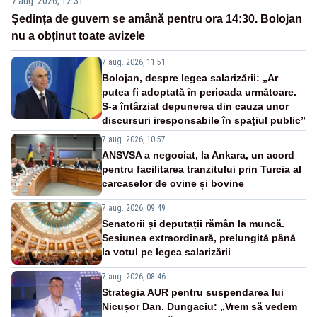
7 aug. 2026, 12:31
Ședința de guvern se amână pentru ora 14:30. Bolojan
nu a obținut toate avizele
7 aug. 2026, 11:51
Bolojan, despre legea salarizării: „Ar
putea fi adoptată în perioada următoare.
S-a întârziat depunerea din cauza unor
discursuri iresponsabile în spaţiul public”
7 aug. 2026, 10:57
ANSVSA a negociat, la Ankara, un acord
pentru facilitarea tranzitului prin Turcia al
carcaselor de ovine și bovine
7 aug. 2026, 09:49
Senatorii și deputații rămân la muncă.
Sesiunea extraordinară, prelungită până
la votul pe legea salarizării
7 aug. 2026, 08:46
Strategia AUR pentru suspendarea lui
Nicușor Dan. Dungaciu: „Vrem să vedem