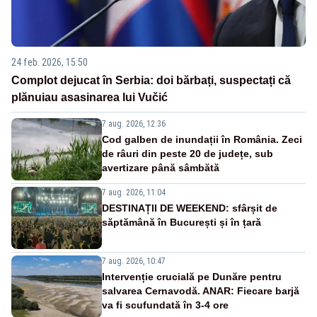
24 feb. 2026, 15:50
Complot dejucat în Serbia: doi bărbați, suspectați că
plănuiau asasinarea lui Vučić
7 aug. 2026, 12:36
Cod galben de inundații în România. Zeci
de râuri din peste 20 de județe, sub
avertizare până sâmbătă
7 aug. 2026, 11:04
DESTINAȚII DE WEEKEND: sfârșit de
săptămână în București și în țară
7 aug. 2026, 10:47
Intervenție crucială pe Dunăre pentru
salvarea Cernavodă. ANAR: Fiecare barjă
va fi scufundată în 3-4 ore