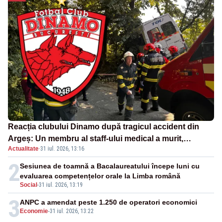
Reacția clubului Dinamo după tragicul accident din
Argeș: Un membru al staff-ului medical a murit,
Actualitate
·
31 iul. 2026, 13:16
antrenorul Adrian Ropotan este în spital
2
Sesiunea de toamnă a Bacalaureatului începe luni cu
evaluarea competențelor orale la Limba română
Social
-
31 iul. 2026, 13:19
3
ANPC a amendat peste 1.250 de operatori economici
Economie
-
31 iul. 2026, 13:22