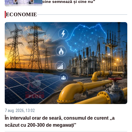
cine semnează și cine nu”
ECONOMIE
7 aug. 2026, 13:02
În intervalul orar de seară, consumul de curent „a
scăzut cu 200-300 de megawați”