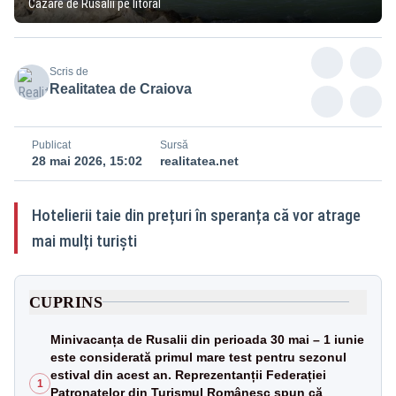
Cazare de Rusalii pe litoral
Scris de
Realitatea de Craiova
Publicat
Sursă
28 mai 2026, 15:02
realitatea.net
Hotelierii taie din prețuri în speranța că vor atrage
mai mulți turiști
CUPRINS
Minivacanța de Rusalii din perioada 30 mai – 1 iunie
este considerată primul mare test pentru sezonul
estival din acest an. Reprezentanții Federației
1
Patronatelor din Turismul Românesc spun că