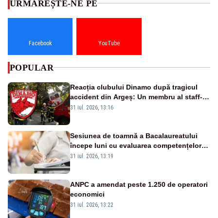
URMĂREȘTE-NE PE
Facebook
YouTube
POPULAR
Reacția clubului Dinamo după tragicul
accident din Argeș: Un membru al staff-
ului medical a murit, antrenorul Adrian
31 iul. 2026, 13:16
Ropotan este în spital
Sesiunea de toamnă a Bacalaureatului
începe luni cu evaluarea competențelor
orale la Limba română
31 iul. 2026, 13:19
ANPC a amendat peste 1.250 de operatori
economici
31 iul. 2026, 13:22