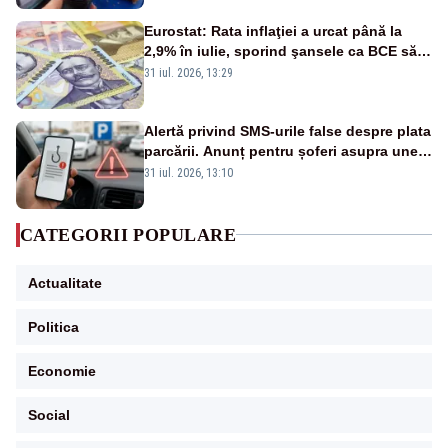
Eurostat: Rata inflaţiei a urcat până la
2,9% în iulie, sporind şansele ca BCE să
majoreze dobânda
31 iul. 2026, 13:29
Alertă privind SMS-urile false despre plata
parcării. Anunț pentru șoferi asupra unei
noi metode de fraudă online
31 iul. 2026, 13:10
CATEGORII POPULARE
Actualitate
Politica
Economie
Social