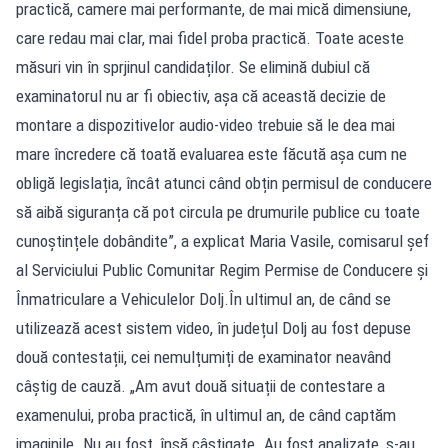
practică, camere mai performante, de mai mică dimensiune,
care redau mai clar, mai fidel proba practică. Toate aceste
măsuri vin în sprjinul candidaților. Se elimină dubiul că
examinatorul nu ar fi obiectiv, așa că această decizie de
montare a dispozitivelor audio-video trebuie să le dea mai
mare încredere că toată evaluarea este făcută așa cum ne
obligă legislația, încât atunci când obțin permisul de conducere
să aibă siguranța că pot circula pe drumurile publice cu toate
cunoștințele dobândite”, a explicat Maria Vasile, comisarul șef
al Serviciului Public Comunitar Regim Permise de Conducere și
Înmatriculare a Vehiculelor Dolj.În ultimul an, de când se
utilizează acest sistem video, în județul Dolj au fost depuse
două contestații, cei nemulțumiți de examinator neavând
câștig de cauză. „Am avut două situații de contestare a
examenului, proba practică, în ultimul an, de când captăm
imaginile. Nu au fost, însă câștigate. Au fost analizate, s-au