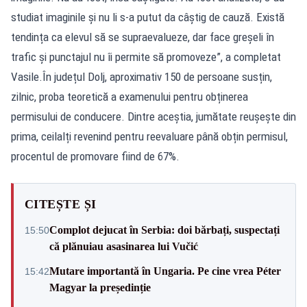
studiat imaginile și nu li s-a putut da câștig de cauză. Există
tendința ca elevul să se supraevalueze, dar face greșeli în
trafic și punctajul nu îi permite să promoveze”, a completat
Vasile.În județul Dolj, aproximativ 150 de persoane susțin,
zilnic, proba teoretică a examenului pentru obținerea
permisului de conducere. Dintre aceștia, jumătate reușește din
prima, ceilalți revenind pentru reevaluare până obțin permisul,
procentul de promovare fiind de 67%.
CITEȘTE ȘI
Complot dejucat în Serbia: doi bărbați, suspectați
15:50
că plănuiau asasinarea lui Vučić
Mutare importantă în Ungaria. Pe cine vrea Péter
15:42
Magyar la președinție