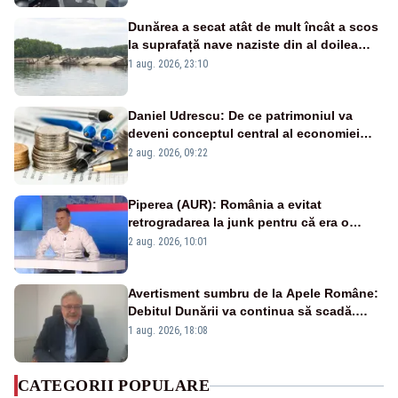
Dunărea a secat atât de mult încât a scos
la suprafață nave naziste din al doilea
război mondial
1 aug. 2026, 23:10
Daniel Udrescu: De ce patrimoniul va
deveni conceptul central al economiei
viitoare?
2 aug. 2026, 09:22
Piperea (AUR): România a evitat
retrogradarea la junk pentru că era o
catastrofă pentru bănci și fondurile de
2 aug. 2026, 10:01
pensii
Avertisment sumbru de la Apele Române:
Debitul Dunării va continua să scadă.
Cernavodă s-ar putea închide în 4 zile
1 aug. 2026, 18:08
CATEGORII POPULARE