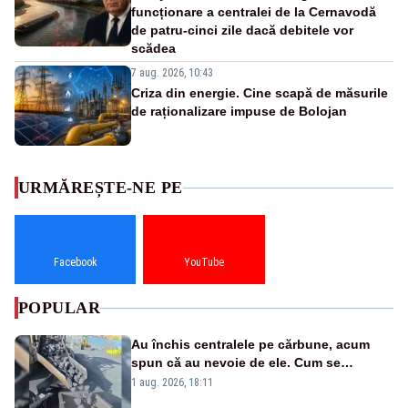
funcționare a centralei de la Cernavodă
de patru-cinci zile dacă debitele vor
scădea
7 aug. 2026, 10:43
Criza din energie. Cine scapă de măsurile
de raționalizare impuse de Bolojan
URMĂREȘTE-NE PE
Facebook
YouTube
POPULAR
Au închis centralele pe cărbune, acum
spun că au nevoie de ele. Cum se
pasează vina în plină criză energetică
1 aug. 2026, 18:11