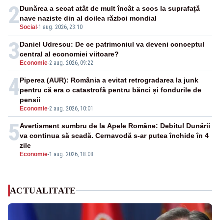
2
Dunărea a secat atât de mult încât a scos la suprafață
nave naziste din al doilea război mondial
Social
-
1 aug. 2026, 23:10
3
Daniel Udrescu: De ce patrimoniul va deveni conceptul
central al economiei viitoare?
Economie
-
2 aug. 2026, 09:22
4
Piperea (AUR): România a evitat retrogradarea la junk
pentru că era o catastrofă pentru bănci și fondurile de
pensii
Economie
-
2 aug. 2026, 10:01
5
Avertisment sumbru de la Apele Române: Debitul Dunării
va continua să scadă. Cernavodă s-ar putea închide în 4
zile
Economie
-
1 aug. 2026, 18:08
ACTUALITATE