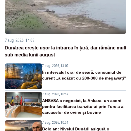
7 aug. 2026, 14:03
Dunărea crește ușor la intrarea în țară, dar rămâne mult
sub media lunii august
7 aug. 2026, 13:02
În intervalul orar de seară, consumul de
curent „a scăzut cu 200-300 de megawați”
7 aug. 2026, 10:57
ANSVSA a negociat, la Ankara, un acord
pentru facilitarea tranzitului prin Turcia al
carcaselor de ovine și bovine
7 aug. 2026, 10:51
Bolojan: Nivelul Dunării asigură o