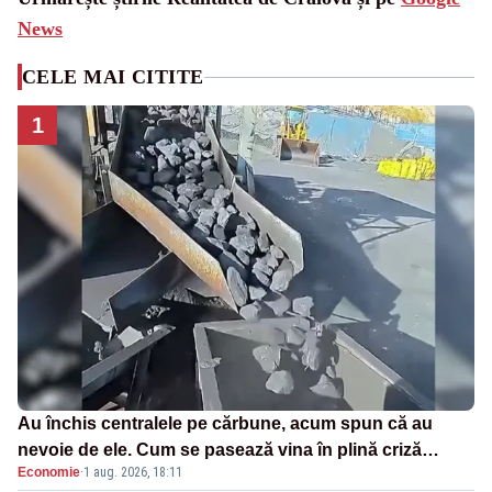
News
CELE MAI CITITE
1
Au închis centralele pe cărbune, acum spun că au
nevoie de ele. Cum se pasează vina în plină criză
Economie
·
1 aug. 2026, 18:11
energetică