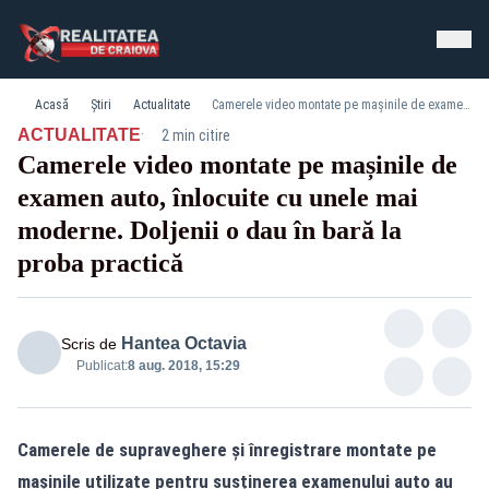
Acasă
Știri
Actualitate
Camerele video montate pe mașinile de examen auto, înlocuite cu unele mai moderne. Doljenii o dau în bară la proba practică
·
ACTUALITATE
2 min citire
Camerele video montate pe mașinile de
examen auto, înlocuite cu unele mai
moderne. Doljenii o dau în bară la
proba practică
Hantea Octavia
Scris de
Publicat:
8 aug. 2018, 15:29
Camerele de supraveghere și înregistrare montate pe
mașinile utilizate pentru susținerea examenului auto au