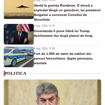
8 aug. 2026, 14:34
Alertă la granița României. O dronă a
explodat lângă un gazoduct, iar premierul
Bulgariei a convocat Consiliul de
Securitate
8 aug. 2026, 13:35
Groenlanda îi pune frână lui Trump.
Avertisment dur după planul de foraj
8 aug. 2026, 13:09
Furt de 1.500 de metri de cabluri din
parcuri fotovoltaice. Șapte persoane,
arestate
POLITICA